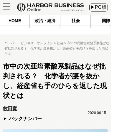
▶PC版
HOME
政治・経済
社会
国際
ハーバー・ビジネス・オンライン
社会
市中の次亜塩素酸系製品はな
ぜ批判される？ 化学者が腰を抜かし、経産省も手のひらを返した現状
とは
市中の次亜塩素酸系製品はなぜ批
判される？ 化学者が腰を抜か
し、経産省も手のひらを返した現
状とは
牧田寛
2020.06.15
バックナンバー