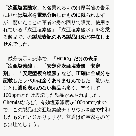
「
次亜塩素酸水
」と名乗れるものは厚労省の告示
に則れば
塩水を電気分解したものに限られます
が、驚いたことに筆者の身の回りで販売、使用さ
れている「次亜塩素酸」「次亜塩素酸水」を名乗
る製品でこの
製法表記のある製品は殆ど存在しま
せんでした
。
成分表示も悲惨で、
「HClO」だけの表示
、
「次亜塩素酸」
、
「安定化次亜塩素酸 安定
剤」
、
「安定型複合塩素」
など、
正確に全成分を
記載したラベルは全くありませんでした
。驚いた
ことに
濃度表示のない製品も多く
、辛うじて
100ppmとだけ表記した製品がみられました。
Chemistならば、有効塩素濃度が100ppmですの
で、この製品は次亜塩素酸ナトリウムを酸で中和
したものだと分かりますが、普通は好事家をのぞ
き無理でしょう。