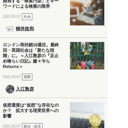
頻発する「検索汚染」とキー
ワードによる検索の限界
社会
2021.05.07
柳井政和
ロンドン再封鎖16週目。最終
回・英国社会は「新たな段
階」に。＜入江敦彦の『足止
め喰らい日記』嫌々乍ら
Returns＞
国際
2021.05.07
入江敦彦
仮想通貨は“仮想”な存在なの
か？ 拡大する現実世界への
影響
政治・経済
2021.05.07