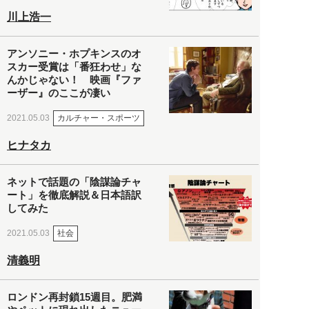
川上浩一
アンソニー・ホプキンスのオ
スカー受賞は「番狂わせ」な
んかじゃない！ 映画『ファ
ーザー』のここが凄い
カルチャー・スポーツ
2021.05.03
ヒナタカ
ネットで話題の「陰謀論チャ
ート」を徹底解説＆日本語訳
してみた
社会
2021.05.03
清義明
ロンドン再封鎖15週目。肥満