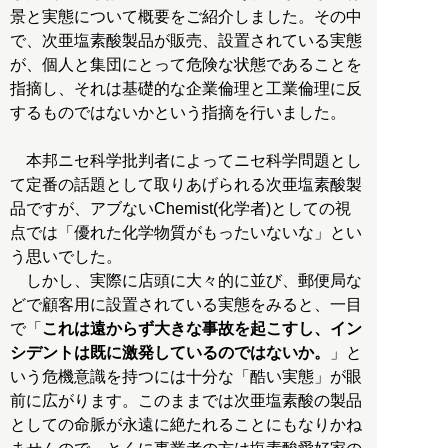
景と実態について概要をご紹介しました。その中
で、次亜塩素酸製品が販売、設置されている実態
が、個人と集団にとって危険な状態であることを
指摘し、それは基礎的な企業倫理と工業倫理に反
するものではないかという指摘を行いました。
本邦ニセ科学批判者によってニセ科学問題とし
て定番の話題として取りあげられる次亜塩素酸製
品ですが、アブないChemist(化学者)としての視
点では「優れた化学物質がもったいないな」とい
う思いでした。
しかし、実際に店頭に大々的に並び、郵便局な
どで顧客用に設置されている実態をみると、一目
で「
これは遠からず大きな事故を起こすし、イン
シデントは既に激発しているのではないか。
」と
いう危機意識を持つには十分な「酷い実態」が眼
前に広がります。このままでは次亜塩素酸の製品
としての命脈が永遠に絶たれることにもなりかね