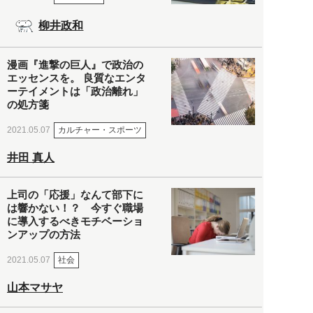
柳井政和
漫画『進撃の巨人』で政治の
エッセンスを。 良質なエンタ
ーテイメントは「政治離れ」
の処方箋
カルチャー・スポーツ
2021.05.07
井田 真人
上司の「応援」なんて部下に
は響かない！？ 今すぐ職場
に導入するべきモチベーショ
ンアップの方法
社会
2021.05.07
山本マサヤ