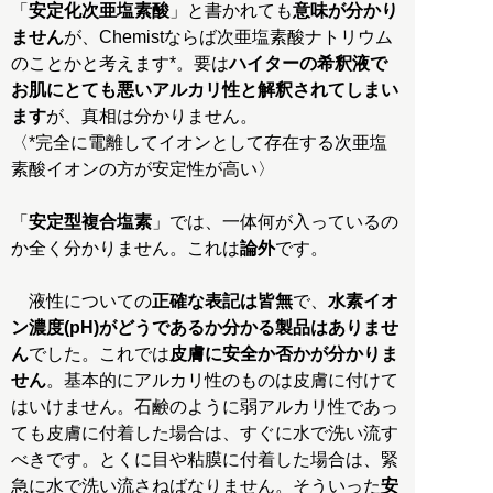
「
安定化次亜塩素酸
」と書かれても
意味が分かり
ません
が、Chemistならば次亜塩素酸ナトリウム
のことかと考えます*。要は
ハイターの希釈液で
お肌にとても悪いアルカリ性と解釈されてしまい
ます
が、真相は分かりません。
〈*完全に電離してイオンとして存在する次亜塩
素酸イオンの方が安定性が高い〉
「
安定型複合塩素
」では、一体何が入っているの
か全く分かりません。これは
論外
です。
液性についての
正確な表記は皆無
で、
水素イオ
ン濃度(pH)がどうであるか分かる製品はありませ
ん
でした。これでは
皮膚に安全か否かが分かりま
せん
。基本的にアルカリ性のものは皮膚に付けて
はいけません。石鹸のように弱アルカリ性であっ
ても皮膚に付着した場合は、すぐに水で洗い流す
べきです。とくに目や粘膜に付着した場合は、緊
急に水で洗い流さねばなりません。そういった
安