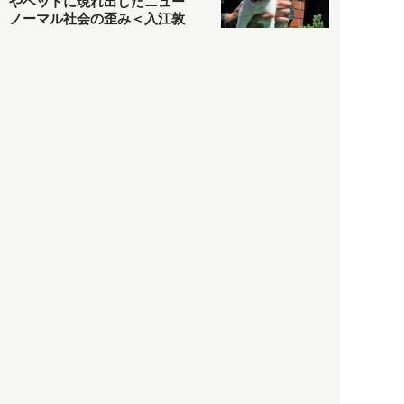
やペットに現れ出したニュー
ノーマル社会の歪み＜入江敦
彦の『足止め喰らい日記』
嫌々乍らReturns＞
社会
2021.05.02
入江敦彦
「ケーキの出前」に「高級ブ
ランドのサブスク」も――コ
ロナ禍のなか「進化」する百
貨店
政治・経済
2021.05.02
都市商業研究所
「高度外国人材」という言葉
に潜む欺瞞と、日本が搾取し
依存する圧倒的多数の外国人
労働者の実像とは？