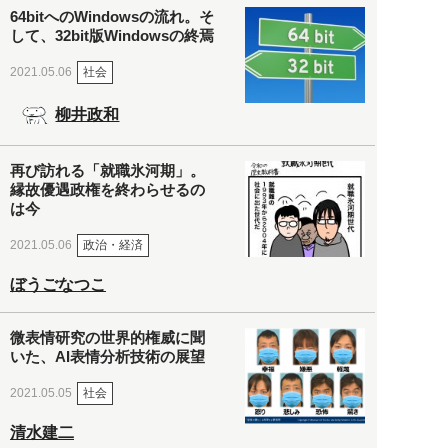
64bitへのWindowsの流れ。そ
して、32bit版Windowsの終焉
社会
2021.05.06
柳井政和
再び訪れる「就職氷河期」。
縁故優遇政権を終わらせるの
は今
政治・経済
2021.05.06
ぼうごなつこ
微表情研究の世界的権威に聞
いた、AI表情分析技術の展望
社会
2021.05.05
清水建二