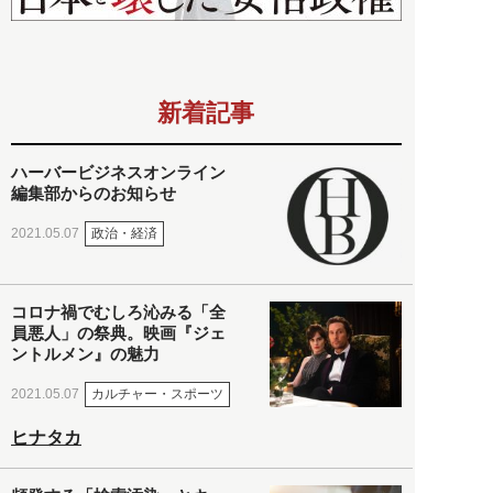
新着記事
ハーバービジネスオンライン
編集部からのお知らせ
政治・経済
2021.05.07
コロナ禍でむしろ沁みる「全
員悪人」の祭典。映画『ジェ
ントルメン』の魅力
カルチャー・スポーツ
2021.05.07
ヒナタカ