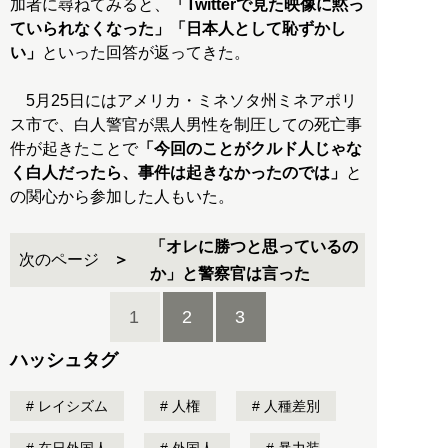
加者に尋ねてみると、
「Twitterで見た映像に黙っ
ていられなくなった」「日本人として恥ずかし
い」
といった回答が返ってきた。
5月25日にはアメリカ・ミネソタ州ミネアポリ
ス市で、白人警官が黒人男性を制圧しての死亡事
件が起きたことで
「今回のことがクルド人じゃな
く白人だったら、事件は起きなかったのでは」
と
の関心から参加した人もいた。
「オレに勝つと思っているの
次のページ
か」と警察官は言った
1
2
3
ハッシュタグ
レイシズム
人権
人種差別