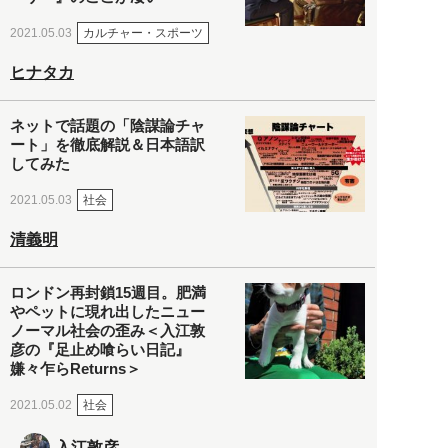
カルチャー・スポーツ
2021.05.03
ヒナタカ
ネットで話題の「陰謀論チャ
ート」を徹底解説＆日本語訳
してみた
社会
2021.05.03
清義明
ロンドン再封鎖15週目。肥満
やペットに現れ出したニュー
ノーマル社会の歪み＜入江敦
彦の『足止め喰らい日記』
嫌々乍らReturns＞
社会
2021.05.02
入江敦彦