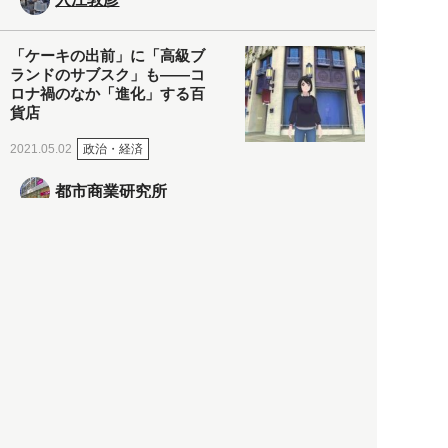
「ケーキの出前」に「高級ブ
ランドのサブスク」も――コ
ロナ禍のなか「進化」する百
貨店
政治・経済
2021.05.02
都市商業研究所
「高度外国人材」という言葉
に潜む欺瞞と、日本が搾取し
依存する圧倒的多数の外国人
労働者の実像とは？
社会
2021.05.01
月刊日本