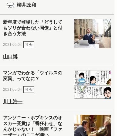
柳井政和
新年度で登場した「どうして
もソリが合わない同僚」と付
き合う方法
社会
2021.05.04
山口博
マンガでわかる「ウイルスの
変異」ってなに？
社会
2021.05.04
川上浩一
アンソニー・ホプキンスのオ
スカー受賞は「番狂わせ」な
んかじゃない！ 映画『ファ
ーザー』のここが凄い