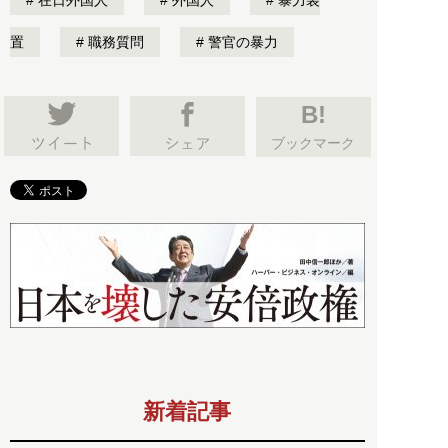
在日外国人
外国人
暴力装
置
職務質問
警官の暴力
B!
ブックマーク
新着記事