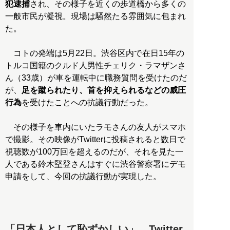
犯逮捕
され、その様子を近くの歩道橋から多くの
一般市民が凝視。現場は騒然たる雰囲気に包まれ
た。
コトの発端は5月22日。渋谷区内で在日15年の
トルコ国籍のクルド人男性チェリク・ラマザンさ
ん（33歳）が車を運転中に職務質問を受けたのだ
が、
足を蹴られたり、首を抑えられるなどの威圧
行為
を受けたことへの抗議行動だった。
その様子を車内にいたラモさんの友人がスマホ
で撮影。その映像がTwitterに投稿されると数日で
視聴数が100万回を超えるのだが、それを見た一
人である鈴木堅登さんはすぐに渋谷警察署にデモ
申請をして、今回の抗議行動が実現した。
「日本人として恥ずかしい」。Twitter