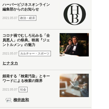
ハーバービジネスオンライン
編集部からのお知らせ
政治・経済
2021.05.07
コロナ禍でむしろ沁みる「全
員悪人」の祭典。映画『ジェ
ントルメン』の魅力
カルチャー・スポーツ
2021.05.07
ヒナタカ
頻発する「検索汚染」とキー
ワードによる検索の限界
社会
2021.05.07
柳井政和