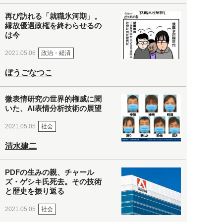
再び訪れる「就職氷河期」。
縁故優遇政権を終わらせるの
は今
政治・経済
2021.05.06
ぼうごなつこ
微表情研究の世界的権威に聞
いた、AI表情分析技術の展望
社会
2021.05.05
清水建二
PDFの生みの親、チャール
ズ・ゲシキ氏死去。その技術
と歴史を振り返る
社会
2021.05.05