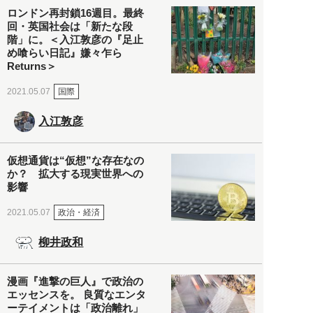
ロンドン再封鎖16週目。最終
回・英国社会は「新たな段
階」に。＜入江敦彦の『足止
め喰らい日記』嫌々乍ら
Returns＞
国際
2021.05.07
入江敦彦
仮想通貨は“仮想”な存在なの
か？ 拡大する現実世界への
影響
政治・経済
2021.05.07
柳井政和
漫画『進撃の巨人』で政治の
エッセンスを。 良質なエンタ
ーテイメントは「政治離れ」