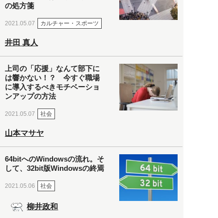
の処方箋
カルチャー・スポーツ
2021.05.07
井田 真人
上司の「応援」なんて部下に
は響かない！？ 今すぐ職場
に導入するべきモチベーショ
ンアップの方法
社会
2021.05.07
山本マサヤ
64bitへのWindowsの流れ。そ
して、32bit版Windowsの終焉
社会
2021.05.06
柳井政和