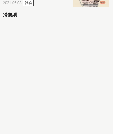
社会
2021.05.03
清義明
ロンドン再封鎖15週目。肥満
やペットに現れ出したニュー
ノーマル社会の歪み＜入江敦
彦の『足止め喰らい日記』
嫌々乍らReturns＞
社会
2021.05.02
入江敦彦
「ケーキの出前」に「高級ブ
ランドのサブスク」も――コ
ロナ禍のなか「進化」する百
貨店
政治・経済
2021.05.02