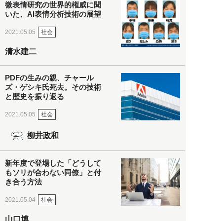
微表情研究の世界的権威に聞
いた、AI表情分析技術の展望
社会
2021.05.05
清水建二
PDFの生みの親、チャール
ズ・ゲシキ氏死去。その技術
と歴史を振り返る
社会
2021.05.05
柳井政和
新年度で登場した「どうして
もソリが合わない同僚」と付
き合う方法
社会
2021.05.04
山口博