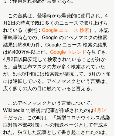
ミで使用され始めた言葉である。
この言葉は、登場時から爆発的に使用され、4
月2日の時点で既に多くのニュースで取り上げら
れている（参照：
Google ニュース 検索
）。本記
事執筆時点での、Google のアベノマスクの検索
結果は約800万件、Google ニュース 検索の結果
は約400万件以上だ。
Google トレンド
を見ても、
4月2日以降安定して検索されていることが分か
る。当初は布マスクの方が多く検索されていた
が、5月の中旬には検索数が拮抗して、5月の下旬
には逆転している。アベノマスクという言葉は、
広く多くの人の目に触れていると言える。
このアベノマスクという言葉について、
Wikipedia で最初に記事が作成されたのは
4月14
日
だった。この時は、「新型コロナウイルス感染
症対策本部#対策」への転送ページとして作成さ
れた。独立した記事として書き起こされたのは、