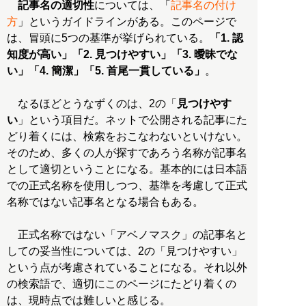
記事名の適切性
については、「
記事名の付け
方
」というガイドラインがある。このページで
は、冒頭に5つの基準が挙げられている。
「1. 認
知度が高い」「2. 見つけやすい」「3. 曖昧でな
い」「4. 簡潔」「5. 首尾一貫している」
。
なるほどとうなずくのは、2の「
見つけやす
い
」という項目だ。ネットで公開される記事にた
どり着くには、検索をおこなわないといけない。
そのため、多くの人が探すであろう名称が記事名
として適切ということになる。基本的には日本語
での正式名称を使用しつつ、基準を考慮して正式
名称ではない記事名となる場合もある。
正式名称ではない「アベノマスク」の記事名と
しての妥当性については、2の「見つけやすい」
という点が考慮されていることになる。それ以外
の検索語で、適切にこのページにたどり着くの
は、現時点では難しいと感じる。