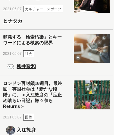
カルチャー・スポーツ
2021.05.07
ヒナタカ
頻発する「検索汚染」とキー
ワードによる検索の限界
社会
2021.05.07
柳井政和
ロンドン再封鎖16週目。最終
回・英国社会は「新たな段
階」に。＜入江敦彦の『足止
め喰らい日記』嫌々乍ら
Returns＞
国際
2021.05.07
入江敦彦