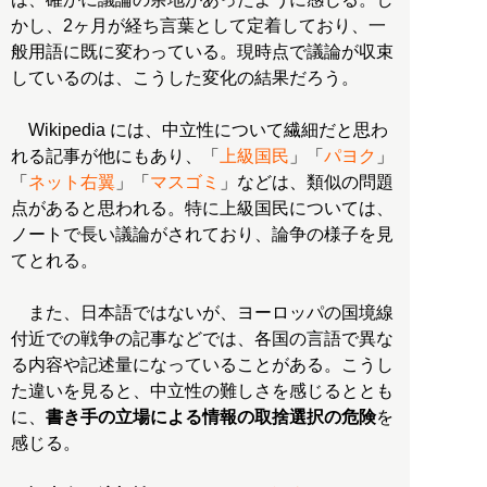
かし、2ヶ月が経ち言葉として定着しており、一
般用語に既に変わっている。現時点で議論が収束
しているのは、こうした変化の結果だろう。
Wikipedia には、中立性について繊細だと思わ
れる記事が他にもあり、「
上級国民
」「
パヨク
」
「
ネット右翼
」「
マスゴミ
」などは、類似の問題
点があると思われる。特に上級国民については、
ノートで長い議論がされており、論争の様子を見
てとれる。
また、日本語ではないが、ヨーロッパの国境線
付近での戦争の記事などでは、各国の言語で異な
る内容や記述量になっていることがある。こうし
た違いを見ると、中立性の難しさを感じるととも
に、
書き手の立場による情報の取捨選択の危険
を
感じる。