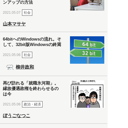
ンアップの方法
社会
2021.05.07
山本マサヤ
64bitへのWindowsの流れ。そ
して、32bit版Windowsの終焉
社会
2021.05.06
柳井政和
再び訪れる「就職氷河期」。
縁故優遇政権を終わらせるの
は今
政治・経済
2021.05.06
ぼうごなつこ