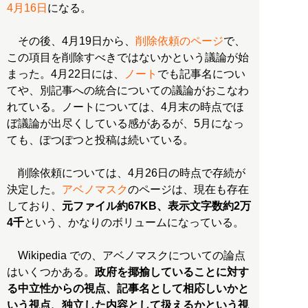
4月16日
になる。
その後、4月19日から、
削除依頼のページ
で、
この項目を削除すべきではないかという議論が始
まった。4月22日には、
ノート
でも記事名につい
てや、別記事への統合についての議論がおこなわ
れている。ノートについては、4月末の時点でほ
ぼ議論が出尽くしている感があるが、5月になっ
ても、ぽつぽつと投稿は続いている。
削除依頼については、4月26日の時点で存続が
決定した。
アベノマスク
のページは、現在も存在
しており、
元ファイル約67KB、表示文字数約2万
4千
という、かなりのボリュームになっている。
Wikipedia での、アベノマスクについての論点
はいくつかある。
政府を揶揄していることに対す
る中立性からの視点、記事名として相応しいかと
いう視点、独立した内容として扱えるかという視