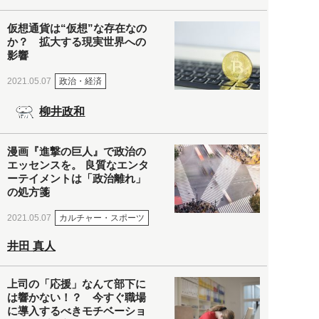
仮想通貨は“仮想”な存在なの
か？ 拡大する現実世界への
影響
政治・経済
2021.05.07
柳井政和
漫画『進撃の巨人』で政治の
エッセンスを。 良質なエンタ
ーテイメントは「政治離れ」
の処方箋
カルチャー・スポーツ
2021.05.07
井田 真人
上司の「応援」なんて部下に
は響かない！？ 今すぐ職場
に導入するべきモチベーショ