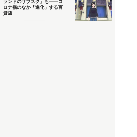
ランドのサブスク」も――コ
ロナ禍のなか「進化」する百
貨店
政治・経済
2021.05.02
都市商業研究所
「高度外国人材」という言葉
に潜む欺瞞と、日本が搾取し
依存する圧倒的多数の外国人
労働者の実像とは？
社会
2021.05.01
月刊日本
以前の記事をもっと見る