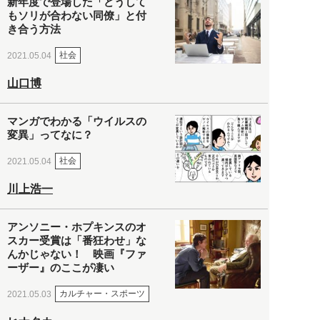
新年度で登場した「どうして
もソリが合わない同僚」と付
き合う方法
社会
2021.05.04
山口博
マンガでわかる「ウイルスの
変異」ってなに？
社会
2021.05.04
川上浩一
アンソニー・ホプキンスのオ
スカー受賞は「番狂わせ」な
んかじゃない！ 映画『ファ
ーザー』のここが凄い
カルチャー・スポーツ
2021.05.03