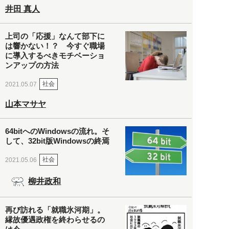
井田 真人
上司の「応援」なんて部下に
は響かない！？ 今すぐ職場
に導入するべきモチベーショ
ンアップの方法
社会
2021.05.07
山本マサヤ
64bitへのWindowsの流れ。そ
して、32bit版Windowsの終焉
社会
2021.05.06
柳井政和
再び訪れる「就職氷河期」。
縁故優遇政権を終わらせるの