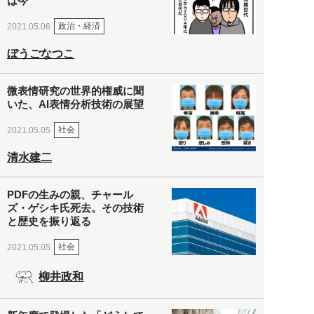
は今
政治・経済
2021.05.06
ぼうごなつこ
微表情研究の世界的権威に聞
いた、AI表情分析技術の展望
社会
2021.05.05
清水建二
PDFの生みの親、チャール
ズ・ゲシキ氏死去。その技術
と歴史を振り返る
社会
2021.05.05
柳井政和