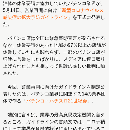
治体の休業要請に協力していたパチンコ業界が、
5月14日、営業再開に向け「
新型コロナウイルス
感染症の拡大予防ガイドライン
」を正式に発表し
た。
パチンコ店は全国に緊急事態宣言が発布される
なか、休業要請のあった地域の97％以上の店舗が
休業していたにも関わらず、一部のパチンコ店が
強硬に営業をしたばかりに、メディアに連日取り
上げられたことも相まって世論の厳しい批判に晒
された。
今回、営業再開に向けたガイドラインを制定公
表したのは、パチンコ業界に関連する14の業界団
体で作る「
パチンコ・パチスロ21世紀会
」。
端的に言えば、業界の最高意思決定機関と言え
るところ。ガイドラインの冒頭文では、コロナ禍
によって業界が危機的状況に追い込まれているこ