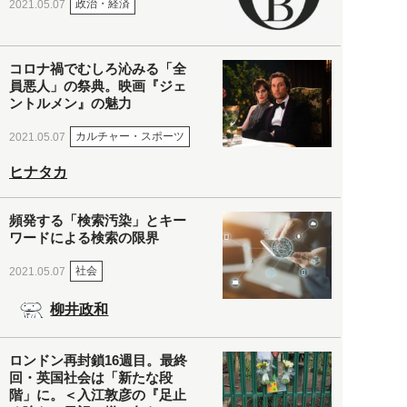
政治・経済
2021.05.07
コロナ禍でむしろ沁みる「全
員悪人」の祭典。映画『ジェ
ントルメン』の魅力
カルチャー・スポーツ
2021.05.07
ヒナタカ
頻発する「検索汚染」とキー
ワードによる検索の限界
社会
2021.05.07
柳井政和
ロンドン再封鎖16週目。最終
回・英国社会は「新たな段
階」に。＜入江敦彦の『足止