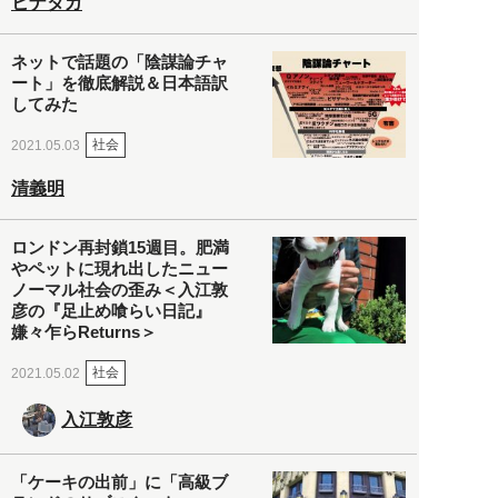
ヒナタカ
ネットで話題の「陰謀論チャ
ート」を徹底解説＆日本語訳
してみた
社会
2021.05.03
清義明
ロンドン再封鎖15週目。肥満
やペットに現れ出したニュー
ノーマル社会の歪み＜入江敦
彦の『足止め喰らい日記』
嫌々乍らReturns＞
社会
2021.05.02
入江敦彦
「ケーキの出前」に「高級ブ