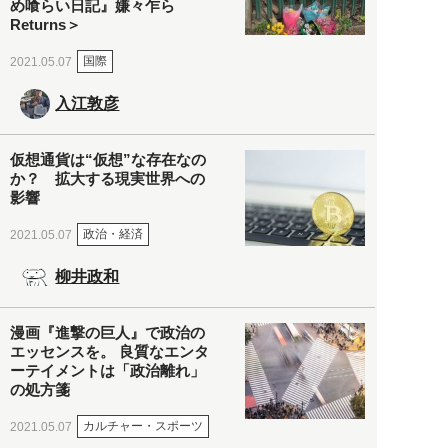
め喰らい日記』嫌々乍ら
Returns＞
国際
2021.05.07
入江敦彦
仮想通貨は“仮想”な存在なの
か？ 拡大する現実世界への
影響
政治・経済
2021.05.07
柳井政和
漫画『進撃の巨人』で政治の
エッセンスを。 良質なエンタ
ーテイメントは「政治離れ」
の処方箋
カルチャー・スポーツ
2021.05.07