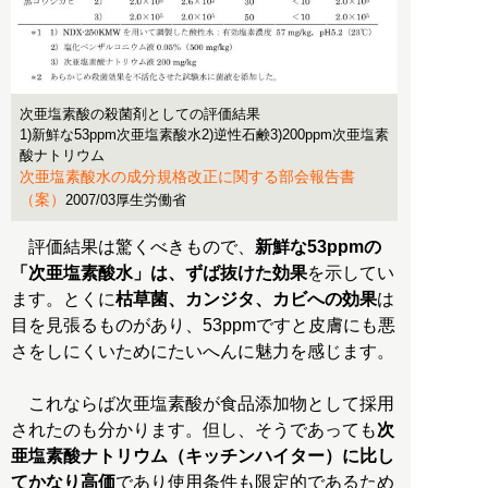
次亜塩素酸の殺菌剤としての評価結果
1)新鮮な53ppm次亜塩素酸水2)逆性石鹸3)200ppm次亜塩素
酸ナトリウム
次亜塩素酸水の成分規格改正に関する部会報告書
（案）
2007/03厚生労働省
評価結果は驚くべきもので、
新鮮な53ppmの
「次亜塩素酸水」は、ずば抜けた効果
を示してい
ます。とくに
枯草菌、カンジタ、カビへの効果
は
目を見張るものがあり、53ppmですと皮膚にも悪
さをしにくいためにたいへんに魅力を感じます。
これならば次亜塩素酸が食品添加物として採用
されたのも分かります。但し、そうであっても
次
亜塩素酸ナトリウム（キッチンハイター）に比し
てかなり高価
であり使用条件も限定的であるため