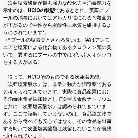
次亜塩素酸類が最も強力な酸化力＝消毒能力を
示すのは、
HClOの状態
であるとされ、実際にプ
ールの消毒においてはアルカリ性になると殺菌力
が下がるので中性から弱酸性に水質を維持するよ
うにされています*。
〈* プールの塩素臭とされる臭いは、実はアンモ
ニアと塩素による化合物であるクロラミン類の臭
いで、要するにプールの中ではずいぶんオシッコ
をする人が居る〉
従って、HClOそのものである次亜塩素酸、
「次亜塩素酸水」は、非常に強力な消毒薬である
と考えられてきています。実際に食品産業におけ
る消毒用食品添加物として次亜塩素酸ナトリウム
と共に「次亜塩素酸水」は認められてきていま
す。ここで誤解していけないのは、食品添加物で
あるから食べても安心ではなく、その食品を出荷
する時点で次亜塩素酸類は残留しないことが義務
づけられています。