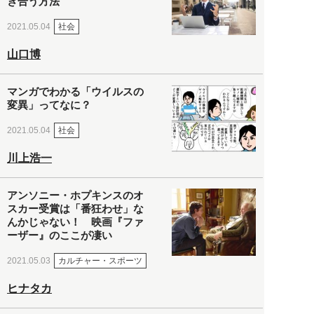
き合う方法
社会
2021.05.04
山口博
マンガでわかる「ウイルスの
変異」ってなに？
社会
2021.05.04
川上浩一
アンソニー・ホプキンスのオ
スカー受賞は「番狂わせ」な
んかじゃない！ 映画『ファ
ーザー』のここが凄い
カルチャー・スポーツ
2021.05.03
ヒナタカ