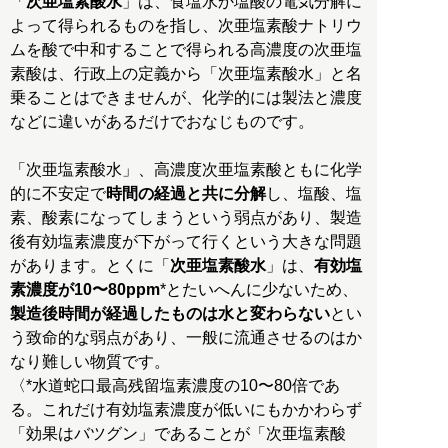
「
次亜塩素酸水
」は、食塩水か塩酸の電気分解に
よって得られるものを指し、次亜塩素酸ナトリウ
ムを酸で中和することで得られる高濃度の次亜塩
素酸は、行政上の定義から「次亜塩素酸水」と名
乗ることはできませんが、化学的には製法と濃度
などに違いがあるだけでおなじものです。
「次亜塩素酸水」、高濃度次亜塩素酸ともに化学
的に不安定で
時間の経過と共に分解
し、塩酸、塩
素、酸素になってしまうという弱点があり、製造
後有効塩素濃度が下がって行くという大きな問題
があります。とくに「
次亜塩素酸水
」は、
有効塩
素濃度が10〜80ppm
*とたいへんに少ないため、
製造後時間が経過したものは水と変わらない
とい
う致命的な弱点があり、一般に流通させるのはか
なり難しい物質です。
〈*水道蛇口最高残留塩素濃度の10〜80倍であ
る。これだけ有効塩素濃度が低いにもかかわらず
「効果はバツグン」であることが「次亜塩素酸