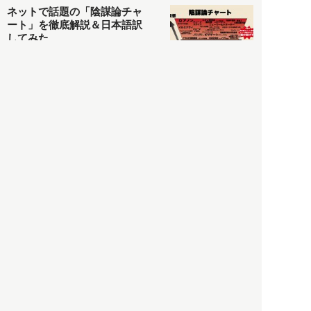
ネットで話題の「陰謀論チャ
ート」を徹底解説＆日本語訳
してみた
社会
2021.05.03
清義明
ロンドン再封鎖15週目。肥満
やペットに現れ出したニュー
ノーマル社会の歪み＜入江敦
彦の『足止め喰らい日記』
嫌々乍らReturns＞
社会
2021.05.02
入江敦彦
「ケーキの出前」に「高級ブ
ランドのサブスク」も――コ
ロナ禍のなか「進化」する百