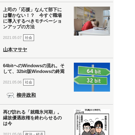
上司の「応援」なんて部下に
は響かない！？ 今すぐ職場
に導入するべきモチベーショ
ンアップの方法
社会
2021.05.07
山本マサヤ
64bitへのWindowsの流れ。そ
して、32bit版Windowsの終焉
社会
2021.05.06
柳井政和
再び訪れる「就職氷河期」。
縁故優遇政権を終わらせるの
は今
政治・経済
2021.05.06