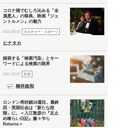
コロナ禍でむしろ沁みる「全
員悪人」の祭典。映画『ジェ
ントルメン』の魅力
カルチャー・スポーツ
2021.05.07
ヒナタカ
頻発する「検索汚染」とキー
ワードによる検索の限界
社会
2021.05.07
柳井政和
ロンドン再封鎖16週目。最終
回・英国社会は「新たな段
階」に。＜入江敦彦の『足止
め喰らい日記』嫌々乍ら
Returns＞