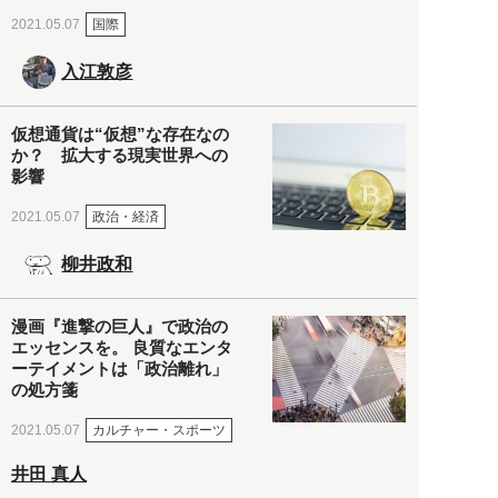
国際
2021.05.07
入江敦彦
仮想通貨は“仮想”な存在なの
か？ 拡大する現実世界への
影響
政治・経済
2021.05.07
柳井政和
漫画『進撃の巨人』で政治の
エッセンスを。 良質なエンタ
ーテイメントは「政治離れ」
の処方箋
カルチャー・スポーツ
2021.05.07
井田 真人