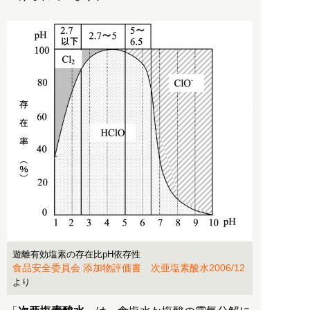
遊離有効塩素の存在比pH依存性
食品安全委員会 添加物評価書 次亜塩素酸水2006/12
より