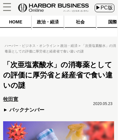
▶PC版
HOME
政治・経済
社会
国際
ハーバー・ビジネス・オンライン
政治・経済
「次亜塩素酸水」の消
毒薬としての評価に厚労省と経産省で食い違いの謎
「次亜塩素酸水」の消毒薬として
の評価に厚労省と経産省で食い違
いの謎
牧田寛
2020.05.23
バックナンバー