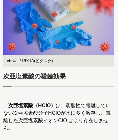
artswai / PIXTA(ピクスタ)
次亜塩素酸の殺菌効果
次亜塩素酸（HClO）
は、弱酸性で電離してい
ない次亜塩素酸分子HClOが水に多く溶存し、電
離した次亜塩素酸イオンClO-は余り存在しませ
ん。