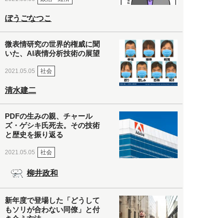
ぼうごなつこ
微表情研究の世界的権威に聞
いた、AI表情分析技術の展望
社会
2021.05.05
清水建二
PDFの生みの親、チャール
ズ・ゲシキ氏死去。その技術
と歴史を振り返る
社会
2021.05.05
柳井政和
新年度で登場した「どうして
もソリが合わない同僚」と付