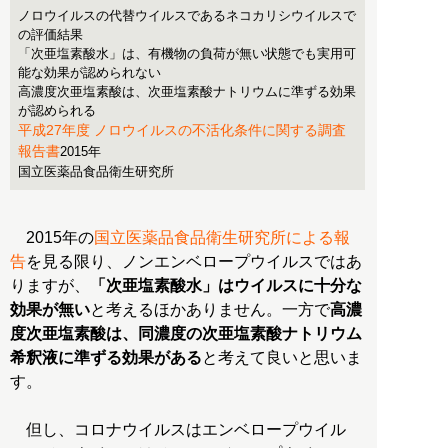
ノロウイルスの代替ウイルスであるネコカリシウイルスで
の評価結果
「次亜塩素酸水」は、有機物の負荷が無い状態でも実用可
能な効果が認められない
高濃度次亜塩素酸は、次亜塩素酸ナトリウムに準ずる効果
が認められる
平成27年度 ノロウイルスの不活化条件に関する調査
報告書
2015年
国立医薬品食品衛生研究所
2015年の
国立医薬品食品衛生研究所による報
告
を見る限り、ノンエンベロープウイルスではあ
りますが、
「次亜塩素酸水」はウイルスに十分な
効果が無い
と考えるほかありません。一方で
高濃
度次亜塩素酸は、同濃度の次亜塩素酸ナトリウム
希釈液に準ずる効果がある
と考えて良いと思いま
す。
但し、コロナウイルスはエンベロープウイル