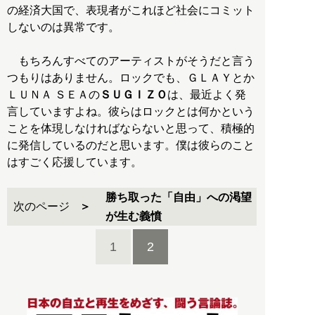
の経済大国で、表現者がこれほど社会にコミット
しないのは異常です。
もちろんすべてのアーティストがそうだと言う
つもりはありません。ロックでも、ＧＬＡＹとか
ＬＵＮＡ ＳＥＡの
ＳＵＧＩＺＯ
は、最近よく発
言していますよね。彼らはロックとは何かという
ことを体現しなければならないと思って、積極的
に発信しているのだと思います。僕は彼らのこと
はすごく応援しています。
勝ち取った「自由」への渇望
次のページ
が生む義憤
1
2