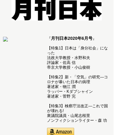
月刊日本2020年6月号
『
』
【特集1】日本は「身分社会」にな
った
法政大学教授・水野和夫
評論家・佐高 信
帝京大学教授・小山俊樹
【特集2】新・「空気」の研究―コ
ロナが暴いた日本の病理
著述家・物江 潤
ラッパー・Kダブシャイン
著述家・菅野 完
【特集3】検察庁法改正―これで国
が壊れる!
衆議院議員・山尾志桜里
ノンフィクションライター・森 功