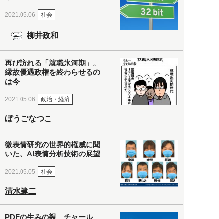
社会
2021.05.06
柳井政和
再び訪れる「就職氷河期」。
縁故優遇政権を終わらせるの
は今
政治・経済
2021.05.06
ぼうごなつこ
微表情研究の世界的権威に聞
いた、AI表情分析技術の展望
社会
2021.05.05
清水建二
PDFの生みの親、チャール