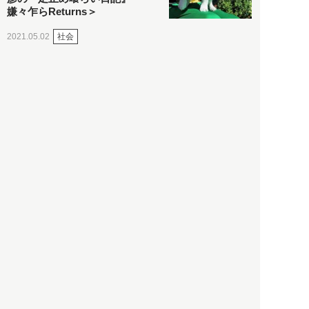
嫌々乍らReturns＞
社会
2021.05.02
入江敦彦
「ケーキの出前」に「高級ブ
ランドのサブスク」も――コ
ロナ禍のなか「進化」する百
貨店
政治・経済
2021.05.02
都市商業研究所
「高度外国人材」という言葉
に潜む欺瞞と、日本が搾取し
依存する圧倒的多数の外国人
労働者の実像とは？
社会
2021.05.01