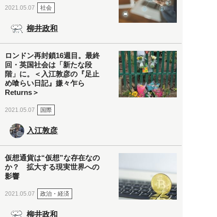
社会
2021.05.07
柳井政和
ロンドン再封鎖16週目。最終
回・英国社会は「新たな段
階」に。＜入江敦彦の『足止
め喰らい日記』嫌々乍ら
Returns＞
国際
2021.05.07
入江敦彦
仮想通貨は“仮想”な存在なの
か？ 拡大する現実世界への
影響
政治・経済
2021.05.07
柳井政和