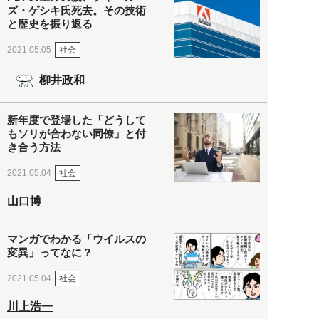
ズ・ゲシキ氏死去。その技術
と歴史を振り返る
社会
2021.05.05
柳井政和
新年度で登場した「どうして
もソリが合わない同僚」と付
き合う方法
社会
2021.05.04
山口博
マンガでわかる「ウイルスの
変異」ってなに？
社会
2021.05.04
川上浩一