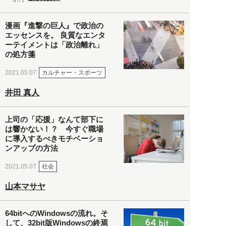
漫画『進撃の巨人』で政治の
エッセンスを。 良質なエンタ
ーテイメントは「政治離れ」
の処方箋
カルチャー・スポーツ
2021.05.07
井田 真人
上司の「応援」なんて部下に
は響かない！？ 今すぐ職場
に導入するべきモチベーショ
ンアップの方法
社会
2021.05.07
山本マサヤ
64bitへのWindowsの流れ。そ
して、32bit版Windowsの終焉