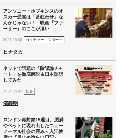
アンソニー・ホプキンスのオ
スカー受賞は「番狂わせ」な
んかじゃない！ 映画『ファ
ーザー』のここが凄い
カルチャー・スポーツ
2021.05.03
ヒナタカ
ネットで話題の「陰謀論チャ
ート」を徹底解説＆日本語訳
してみた
社会
2021.05.03
清義明
ロンドン再封鎖15週目。肥満
やペットに現れ出したニュー
ノーマル社会の歪み＜入江敦
彦の『足止め喰らい日記』