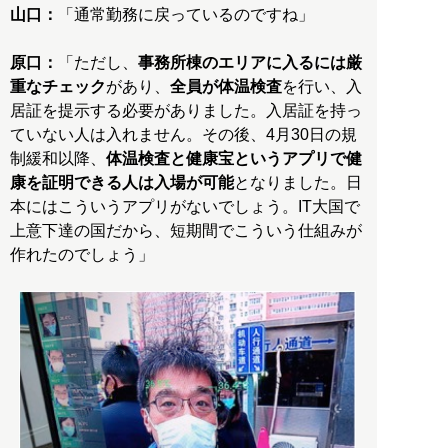
山口：
「通常勤務に戻っているのですね」
原口：
「ただし、
事務所棟のエリアに入るには厳
重なチェック
があり、
全員が体温検査
を行い、入
居証を提示する必要がありました。入居証を持っ
ていない人は入れません。その後、4月30日の規
制緩和以降、
体温検査と健康宝というアプリで健
康を証明できる人は入場が可能
となりました。日
本にはこういうアプリがないでしょう。IT大国で
上意下達の国だから、短期間でこういう仕組みが
作れたのでしょう」