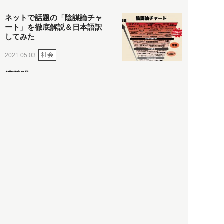
ネットで話題の「陰謀論チャ
ート」を徹底解説＆日本語訳
してみた
社会
2021.05.03
清義明
ロンドン再封鎖15週目。肥満
やペットに現れ出したニュー
ノーマル社会の歪み＜入江敦
彦の『足止め喰らい日記』
嫌々乍らReturns＞
社会
2021.05.02
入江敦彦
「ケーキの出前」に「高級ブ
ランドのサブスク」も――コ