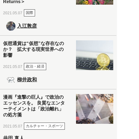
Returns＞
国際
2021.05.07
入江敦彦
仮想通貨は“仮想”な存在なの
か？ 拡大する現実世界への
影響
政治・経済
2021.05.07
柳井政和
漫画『進撃の巨人』で政治の
エッセンスを。 良質なエンタ
ーテイメントは「政治離れ」
の処方箋
カルチャー・スポーツ
2021.05.07
井田 真人