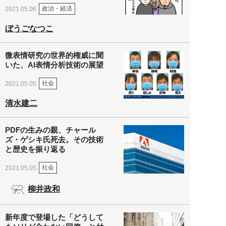
政治・経済
2021.05.06
ぼうごなつこ
微表情研究の世界的権威に聞
いた、AI表情分析技術の展望
社会
2021.05.05
清水建二
PDFの生みの親、チャール
ズ・ゲシキ氏死去。その技術
と歴史を振り返る
社会
2021.05.05
柳井政和
新年度で登場した「どうして