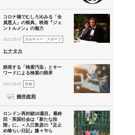
コロナ禍でむしろ沁みる「全
員悪人」の祭典。映画『ジェ
ントルメン』の魅力
カルチャー・スポーツ
2021.05.07
ヒナタカ
頻発する「検索汚染」とキー
ワードによる検索の限界
社会
2021.05.07
柳井政和
ロンドン再封鎖16週目。最終
回・英国社会は「新たな段
階」に。＜入江敦彦の『足止
め喰らい日記』嫌々乍ら