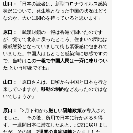
山口：
「日本の読者は、新型コロナウイルス感染
状況について、発生地となった中国の状況はどう
なのか、大いに関心を持っていると思います」
原口：
「武漢封鎖の一報は香港で聞いたのです
が、慌てて北京に戻ったところ、住まいの団地は
厳戒態勢となっていまして街も緊張感に包まれて
いました。中国人はもともと感染病に敏感ですの
で、当時は
この一報で中国人民は一斉に凍りつい
た
という印象ですね」
山口：
「原口さんは、日頃から中国と日本を行き
来していますが、
移動の制約
などあったのではな
いでしょうか」
原口：
「2月下旬から
厳しい隔離政策
が導入され
ました。 その後、所用で日本に行かざるを得
ず、一週間日本に滞在したあと、北京に戻りまし
たが、その後、
2週間の自宅隔離
となりました。