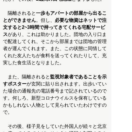
隔離されると
一歩もアパートの部屋から出るこ
とができません
。但し、
必要な物資はネットで注
文すると2~3時間で持ってきてくれる宅配サービ
ス
があり、これは助かりました。団地の入り口ま
で配達してくれ、そこから部屋までは団地の管理
者が運んでくれます。また、この状態に同情して
くれた友人たちが食料を送ってくれたりして、充
実した食生活となりました。
また、隔離されると
監視対象者であることを示
すポスター
が玄関に貼り出されます。出歩いてい
た場合の通報先の電話番号まで記されているので
す。何しろ、新型コロナウイルスを保有している
かもしれない人物として見られていたわけですの
で。
その後、様子見をしていた外国人が続々と北京