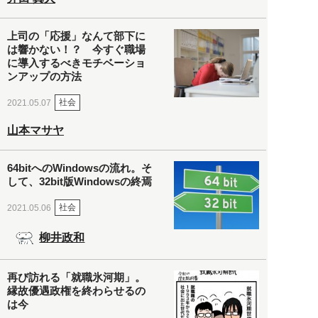
上司の「応援」なんて部下に
は響かない！？ 今すぐ職場
に導入するべきモチベーショ
ンアップの方法
社会
2021.05.07
山本マサヤ
64bitへのWindowsの流れ。そ
して、32bit版Windowsの終焉
社会
2021.05.06
柳井政和
再び訪れる「就職氷河期」。
縁故優遇政権を終わらせるの
は今