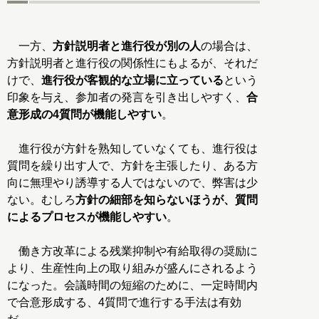
一方、
方針説明者と進行役が別の人
の場合は、
方針説明者と進行役の関係性にもよるが、それだ
けで、
進行役が客観的な立場に立っている
という
印象を与え、参加者の発言を引き出しやすく、
合
意形成の4質問が機能しやすい
。
進行役が方針を熟知していなくても、進行役は
質問を繰り出す人で、方針を主張したり、ある方
向に無理やり誘導する人ではないので、弊害は少
ない。むしろ
方針の細部を知らないほうが、質問
によるプロセスが機能しやすい
。
働き方改革による残業抑制や有給取得の奨励に
より、生産性向上の取り組みが盛んにされるよう
になった。会議時間の短縮のために、一定時間内
で合意形成する、4質問で進行する手法は有効