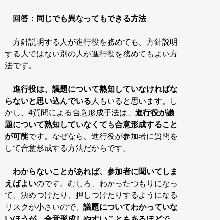
回答：同じでも異なってもできる方法
方針説明する人が進行役を務めても、方針説明
する人ではない別の人が進行役を務めてもよい方
法です。
進行役は、議題について熟知していなければな
らないと思い込んでいる
人もいると思います。し
かし、4質問による合意形成手法は、
進行役が議
題について熟知していなくても合意形成すること
が可能
です。なぜなら、進行役が参加者に質問を
して合意形成する方法だからです。
わからないことがあれば、参加者に聞いてしま
えばよい
のです。むしろ、わかったつもりになっ
て、決めつけたり、押しつけたりするようになる
リスクが小さいので、
議題についてわかっていな
いほうが、合意形成しやすいこともあるほど
で