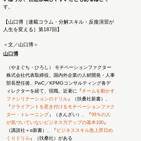
す。
【山口博［連載コラム・分解スキル・反復演習が
人生を変える］第187回】
＜文／山口博＞
山口博
（やまぐち・ひろし） モチベーションファクター
株式会社代表取締役。国内外企業の人材開発・人事
部長歴任後、PwC／KPMGコンサルティング各デ
ィレクターを経て、現職。近著に『
チームを動かす
ファシリテーションのドリル
』（扶桑社新書）、
『
クライアントを惹き付けるモチベーションファク
ター・トレーニング
』（きんざい）、『
99％の人
が気づいていないビジネス力アップの基本100
』
（講談社＋α新書）、『
ビジネススキル急上昇日め
くりドリル
』（扶桑社）がある