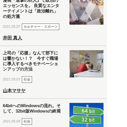
漫画『進撃の巨人』で政治の
エッセンスを。 良質なエンタ
ーテイメントは「政治離れ」
の処方箋
カルチャー・スポーツ
2021.05.07
井田 真人
上司の「応援」なんて部下に
は響かない！？ 今すぐ職場
に導入するべきモチベーショ
ンアップの方法
社会
2021.05.07
山本マサヤ
64bitへのWindowsの流れ。そ
して、32bit版Windowsの終焉
社会
2021.05.06