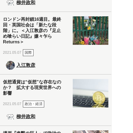
柳井政和
ロンドン再封鎖16週目。最終
回・英国社会は「新たな段
階」に。＜入江敦彦の『足止
め喰らい日記』嫌々乍ら
Returns＞
国際
2021.05.07
入江敦彦
仮想通貨は“仮想”な存在なの
か？ 拡大する現実世界への
影響
政治・経済
2021.05.07
柳井政和