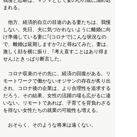
我慢と忍耐は、マグマとして妻の心の底に溜め込
まれる。
他方、経済的自立の目途のある妻たちは、我慢
しない。先日、夫に気づかれないように離婚に向
け準備している妻に｢(コロナで)こんな状況なの
で、離婚は延期しますか?｣と尋ねてみた。妻は、
激しく顔を横に振り、｢考え直すことはあり得ま
せん｣ときっぱり断言した。
コロナ収束のその先に、経済の回復がある。リ
モートワークで働かないオジサンの存在が炙り出
され、コロナ後の企業は、より合理性を追求する
だろう。その結果、女性の活躍の場も広がるに違
いない。リモートであれば、子育てを背負わざる
を得ない女性たちの就業の可能性も増える。
おそらく、そのような将来は遠くない。