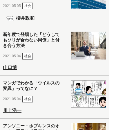
社会
2021.05.05
柳井政和
新年度で登場した「どうして
もソリが合わない同僚」と付
き合う方法
社会
2021.05.04
山口博
マンガでわかる「ウイルスの
変異」ってなに？
社会
2021.05.04
川上浩一
アンソニー・ホプキンスのオ