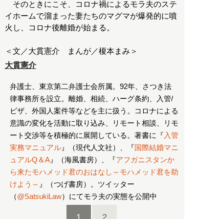
そのときにこそ、コロナ禍によるモラ夫のステ
イホームで溜まった妻たちのマグマが爆発的に噴
火し、コロナ後離婚が始まる。
大貫憲介
弁護士、東京第二弁護士会所属。92年、さつき法
律事務所を設立。離婚、相続、ハーグ条約、入管/
ビザ、外国人案件等などを主に扱う。コロナによる
意識の変化を活動に取り込み、リモート相談、リモ
ート交渉等を積極的に展開している。著書に『
入管
実務マニュアル
』（現代人文社）、『
国際結婚マニ
ュアルQ＆A
』（海風書房）、『
アフガニスタンか
ら来たモハメッド君のおはなし～モハメッド君を助
けよう～
』（つげ書房）。ツイッター
（
@SatsukiLaw
）にてモラ夫の実態を公開中
1
2