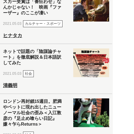
スカー受賞は「番狂わせ」な
んかじゃない！ 映画『ファ
ーザー』のここが凄い
カルチャー・スポーツ
2021.05.03
ヒナタカ
ネットで話題の「陰謀論チャ
ート」を徹底解説＆日本語訳
してみた
社会
2021.05.03
清義明
ロンドン再封鎖15週目。肥満
やペットに現れ出したニュー
ノーマル社会の歪み＜入江敦
彦の『足止め喰らい日記』
嫌々乍らReturns＞