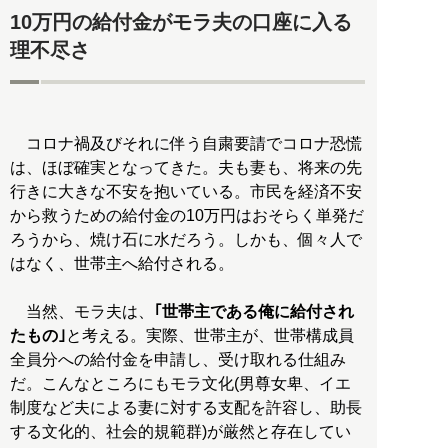
10万円の給付金がモラ夫の口座に入る
理不尽さ
コロナ禍及びそれに伴う自粛要請でコロナ恐慌
は、ほぼ確実となってきた。夫も妻も、将来の先
行きに大きな不安を抱いている。市民を経済不安
から救うための給付金の10万円はおそらく単発だ
ろうから、焼け石に水だろう。しかも、個々人で
はなく、世帯主へ給付される。
当然、モラ夫は、
｢世帯主である俺に給付され
たもの｣
と考える。実際、世帯主が、世帯構成員
全員分への給付金を申請し、受け取れる仕組み
だ。こんなところにもモラ文化(男尊女卑、イエ
制度など夫による妻に対する支配を許容し、助長
する文化的、社会的規範群)が厳然と存在してい