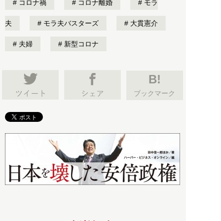
コロナ禍
コロナ離婚
モラ
夫
モラ夫バスターズ
大貫憲介
夫婦
新型コロナ
B!
ブックマーク