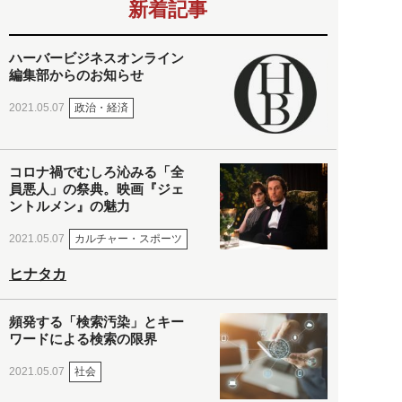
新着記事
ハーバービジネスオンライン
編集部からのお知らせ
政治・経済
2021.05.07
コロナ禍でむしろ沁みる「全
員悪人」の祭典。映画『ジェ
ントルメン』の魅力
カルチャー・スポーツ
2021.05.07
ヒナタカ
頻発する「検索汚染」とキー
ワードによる検索の限界
社会
2021.05.07