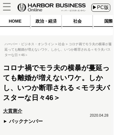
▶PC版
HOME
政治・経済
社会
国際
ハーバー・ビジネス・オンライン
社会
コロナ禍でモラ夫の横暴が蔓
延っても離婚が増えないワケ。しかし、いつか断罪される＜モラ夫バス
ターな日々46＞
コロナ禍でモラ夫の横暴が蔓延っ
ても離婚が増えないワケ。しか
し、いつか断罪される＜モラ夫バ
スターな日々46＞
大貫憲介
2020.04.28
バックナンバー