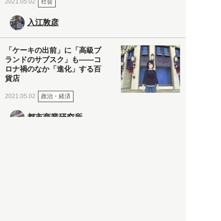
社会
2021.05.02
入江敦彦
「ケーキの出前」に「高級ブ
ランドのサブスク」も――コ
ロナ禍のなか「進化」する百
貨店
政治・経済
2021.05.02
都市商業研究所
「高度外国人材」という言葉
に潜む欺瞞と、日本が搾取し
依存する圧倒的多数の外国人
労働者の実像とは？
社会
2021.05.01
月刊日本