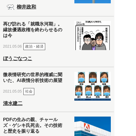
柳井政和
再び訪れる「就職氷河期」。
縁故優遇政権を終わらせるの
は今
政治・経済
2021.05.06
ぼうごなつこ
微表情研究の世界的権威に聞
いた、AI表情分析技術の展望
社会
2021.05.05
清水建二
PDFの生みの親、チャール
ズ・ゲシキ氏死去。その技術
と歴史を振り返る