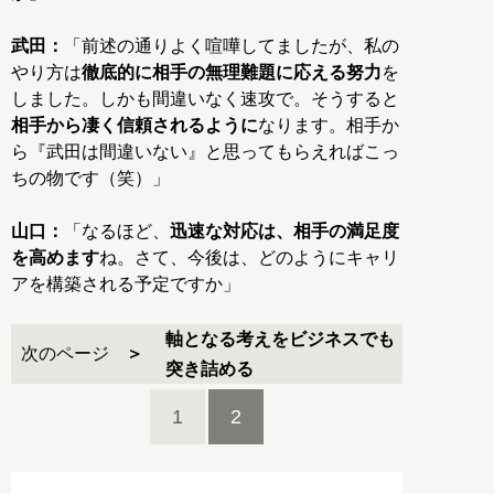
武田：
「前述の通りよく喧嘩してましたが、私の
やり方は
徹底的に相手の無理難題に応える努力
を
しました。しかも間違いなく速攻で。そうすると
相手から凄く信頼されるように
なります。相手か
ら『武田は間違いない』と思ってもらえればこっ
ちの物です（笑）」
山口：
「なるほど、
迅速な対応は、相手の満足度
を高めます
ね。さて、今後は、どのようにキャリ
アを構築される予定ですか」
軸となる考えをビジネスでも
次のページ
突き詰める
1
2