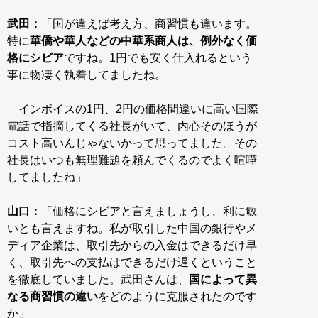
武田：
「国が違えば考え方、商習慣も違います。
特に
華僑や華人などの中華系商人は、例外なく価
格にシビア
ですね。1円でも安く仕入れるという
事に物凄く執着してましたね。
インボイスの1円、2円の価格間違いに高い国際
電話で指摘してくる社長がいて、内心そのほうが
コスト高いんじゃないかって思ってました。その
社長はいつも無理難題を頼んでくるのでよく喧嘩
してましたね」
山口：
「価格にシビアと言えましょうし、利に敏
いとも言えますね。私が取引した中国の銀行やメ
ディア企業は、取引先からの入金はできるだけ早
く、取引先への支払はできるだけ遅くということ
を徹底していました。武田さんは、
国によって異
なる商習慣の違い
をどのように克服されたのです
か」