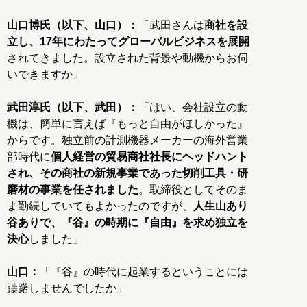
山口博氏（以下、山口）：
「武田さんは
商社を設
立し、17年にわたってグローバルビジネスを展開
されてきました。設立された背景や動機からお伺
いできますか」
武田淳氏（以下、武田）：
「はい、会社設立の動
機は、簡単に言えば『もっと自由がほしかった』
からです。独立前の計測機器メーカーの海外営業
部時代に
個人経営の貿易商社社長にヘッドハント
され、その商社の新規事業であった切削工具・研
磨材の事業を任されました
。取締役としてそのま
ま勤続していてもよかったのですが、
人生山あり
谷ありで、『谷』の時期に『自由』を求め独立を
決心
しました」
山口：
「『谷』の時代に起業するということには
躊躇しませんでしたか」