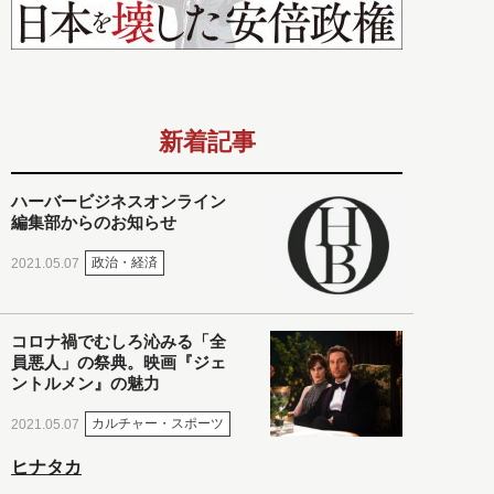
新着記事
ハーバービジネスオンライン
編集部からのお知らせ
政治・経済
2021.05.07
コロナ禍でむしろ沁みる「全
員悪人」の祭典。映画『ジェ
ントルメン』の魅力
カルチャー・スポーツ
2021.05.07
ヒナタカ