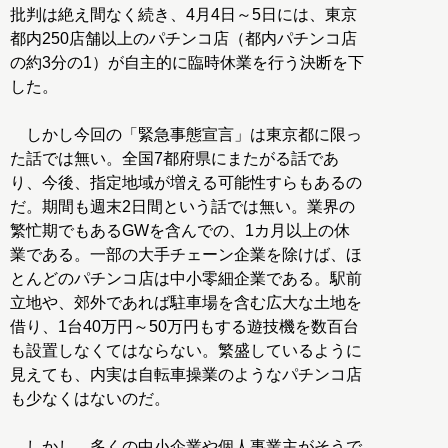
批判は絶え間なく続き、4月4日～5日には、東京
都内250店舗以上のパチンコ店（都内パチンコ店
の約3分の1）が自主的に臨時休業を行う決断を下
した。
しかし今回の「緊急事態宣言」は東京都に限っ
た話では無い。全国7都府県にまたがる話であ
り、今後、指定地域が増える可能性すらもあるの
だ。期間も週末2日間という話では無い。業界の
繁忙期でもあるGWを含んでの、1カ月以上の休
業である。一部の大手チェーン企業を除けば、ほ
とんどのパチンコ店は中小零細企業である。駅前
立地や、郊外であれば駐車場を含む広大な土地を
借り、1台40万円～50万円もする遊技機を数百台
も設置しなくてはならない。繁盛しているように
見えても、内実は自転車操業のようなパチンコ店
も少なくはないのだ。
しかし、多くの中小企業や個人事業主がそうで