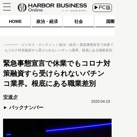
▶PC版
HOME
政治・経済
社会
国際
ハーバー・ビジネス・オンライン
政治・経済
緊急事態宣言で休業で
もコロナ対策融資すら受けられないパチンコ業界。根底にある職業差別
緊急事態宣言で休業でもコロナ対
策融資すら受けられないパチン
コ業界。根底にある職業差別
安達夕
2020.04.10
バックナンバー