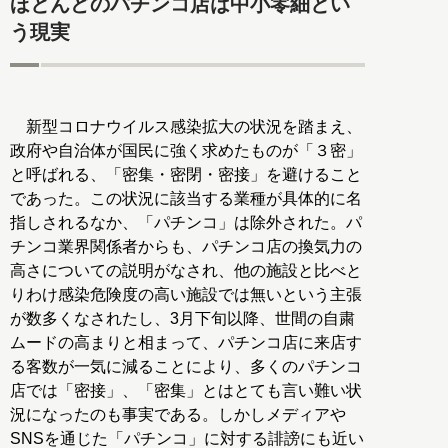
ほとんどのパチンコ店は中小零細とい
う現実
新型コロナウイルス感染拡大の状況を踏まえ、
政府や自治体が国民に強く求めたものが「３密」
と呼ばれる、「密集・密閉・密接」を避けること
であった。この状況に該当する業種が具体的に名
指しされるなか、「パチンコ」は除外された。パ
チンコ業界関係者からも、パチンコ店の換気力の
高さについての説明がなされ、他の施設と比べと
りわけ感染危険度の高い施設では無いという主張
が数多くなされたし、3月下旬以降、世間の自粛
ムードの高まりと相まって、パチンコ店に来店す
る客数が一気に減ることにより、多くのパチンコ
店では「密接」、「密集」とはとても言い難い状
況になったのも事実である。しかしメディアや
SNSを通じた「パチンコ」に対する誹謗にも近い