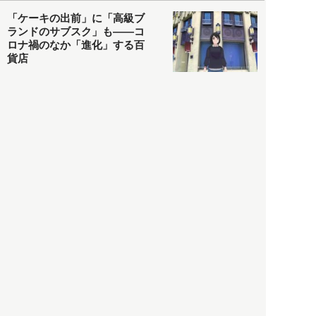
「ケーキの出前」に「高級ブ
ランドのサブスク」も――コ
ロナ禍のなか「進化」する百
貨店
政治・経済
2021.05.02
都市商業研究所
「高度外国人材」という言葉
に潜む欺瞞と、日本が搾取し
依存する圧倒的多数の外国人
労働者の実像とは？
社会
2021.05.01
月刊日本
以前の記事をもっと見る