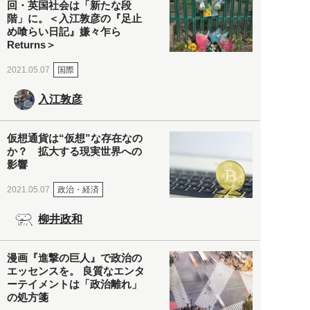
回・英国社会は「新たな段
階」に。＜入江敦彦の『足止
め喰らい日記』嫌々乍ら
Returns＞
国際
2021.05.07
入江敦彦
仮想通貨は“仮想”な存在なの
か？ 拡大する現実世界への
影響
政治・経済
2021.05.07
柳井政和
漫画『進撃の巨人』で政治の
エッセンスを。 良質なエンタ
ーテイメントは「政治離れ」
の処方箋