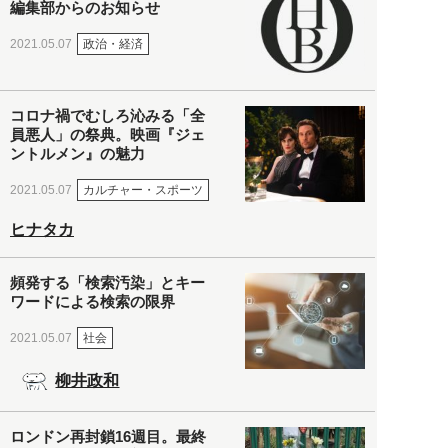
編集部からのお知らせ
政治・経済
2021.05.07
コロナ禍でむしろ沁みる「全
員悪人」の祭典。映画『ジェ
ントルメン』の魅力
カルチャー・スポーツ
2021.05.07
ヒナタカ
頻発する「検索汚染」とキー
ワードによる検索の限界
社会
2021.05.07
柳井政和
ロンドン再封鎖16週目。最終