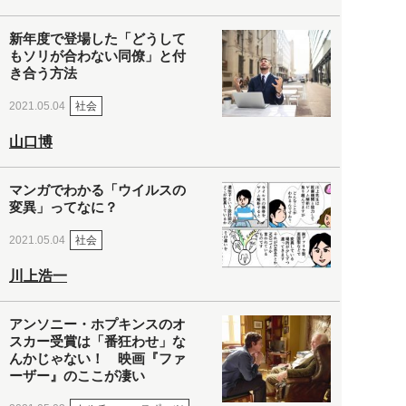
新年度で登場した「どうして
もソリが合わない同僚」と付
き合う方法
社会
2021.05.04
山口博
マンガでわかる「ウイルスの
変異」ってなに？
社会
2021.05.04
川上浩一
アンソニー・ホプキンスのオ
スカー受賞は「番狂わせ」な
んかじゃない！ 映画『ファ
ーザー』のここが凄い