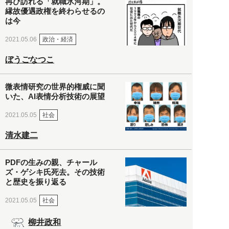
再び訪れる「就職氷河期」。
縁故優遇政権を終わらせるの
は今
政治・経済
2021.05.06
ぼうごなつこ
微表情研究の世界的権威に聞
いた、AI表情分析技術の展望
社会
2021.05.05
清水建二
PDFの生みの親、チャール
ズ・ゲシキ氏死去。その技術
と歴史を振り返る
社会
2021.05.05
柳井政和