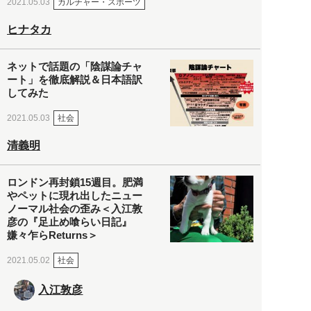
カルチャー・スポーツ
2021.05.03
ヒナタカ
ネットで話題の「陰謀論チャ
ート」を徹底解説＆日本語訳
してみた
社会
2021.05.03
清義明
ロンドン再封鎖15週目。肥満
やペットに現れ出したニュー
ノーマル社会の歪み＜入江敦
彦の『足止め喰らい日記』
嫌々乍らReturns＞
社会
2021.05.02
入江敦彦