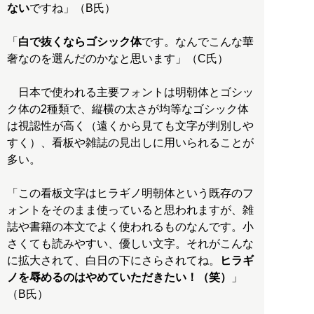
ない
ですね」（B氏）
「
白で抜くならゴシック体
です。なんでこんな華
奢なのを選んだのかなと思います」（C氏）
日本で使われる主要フォントは明朝体とゴシッ
ク体の2種類で、縦横の太さが均等なゴシック体
は視認性が高く（遠くから見ても文字が判別しや
すく）、看板や雑誌の見出しに用いられることが
多い。
「この看板文字はヒラギノ明朝体という既存のフ
ォントをそのまま使っていると思われますが、雑
誌や書籍の本文でよく使われるものなんです。小
さくても読みやすい、優しい文字。それがこんな
に拡大されて、白日の下にさらされてね。
ヒラギ
ノを辱めるのはやめていただきたい！（笑）
」
（B氏）