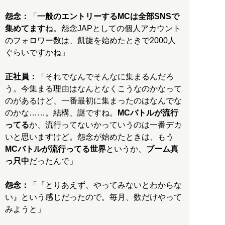
怨念：
「
一般のエントリーするMCは全部SNSで
集めてます
ね。怨念JAPとしての個人アカウント
のフォロワー数は、凱旋を始めたときで2000人
ぐらいですかね」
正社員：
「それでなんでそんなに集まるんだろ
う。今集まる理由はなんとなくこうなのかなって
のがあるけど、一番最初に集まったのはなんでな
のかな……。結構、謎ですね。
MCバトルが流行
ってる
か、流行ってないかっていうのは一番デカ
いと思いますけど。怨念が始めたときは、もう
MCバトルが流行ってる世界
というか、
ブーム真
っ只中
だったんで」
怨念：
「『とりあえず、やってみないとわからな
い』という感じだったので。毎月、数だけやって
みようと」