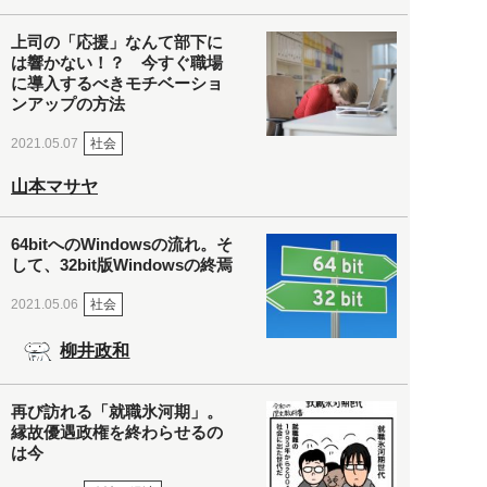
上司の「応援」なんて部下に
は響かない！？ 今すぐ職場
に導入するべきモチベーショ
ンアップの方法
社会
2021.05.07
山本マサヤ
64bitへのWindowsの流れ。そ
して、32bit版Windowsの終焉
社会
2021.05.06
柳井政和
再び訪れる「就職氷河期」。
縁故優遇政権を終わらせるの
は今