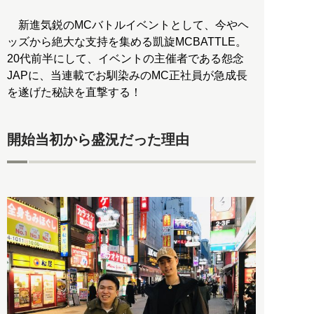
新進気鋭のMCバトルイベントとして、今やヘ
ッズから絶大な支持を集める凱旋MCBATTLE。
20代前半にして、イベントの主催者である怨念
JAPに、当連載でお馴染みのMC正社員が急成長
を遂げた秘訣を直撃する！
開始当初から盛況だった理由