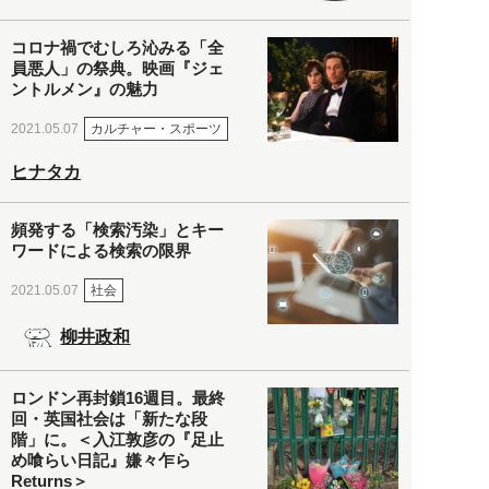
コロナ禍でむしろ沁みる「全
員悪人」の祭典。映画『ジェ
ントルメン』の魅力
カルチャー・スポーツ
2021.05.07
ヒナタカ
頻発する「検索汚染」とキー
ワードによる検索の限界
社会
2021.05.07
柳井政和
ロンドン再封鎖16週目。最終
回・英国社会は「新たな段
階」に。＜入江敦彦の『足止
め喰らい日記』嫌々乍ら
Returns＞