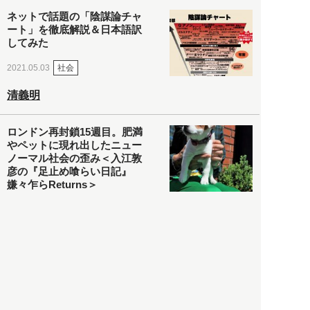
ネットで話題の「陰謀論チャ
ート」を徹底解説＆日本語訳
してみた
社会
2021.05.03
清義明
ロンドン再封鎖15週目。肥満
やペットに現れ出したニュー
ノーマル社会の歪み＜入江敦
彦の『足止め喰らい日記』
嫌々乍らReturns＞
社会
2021.05.02
入江敦彦
「ケーキの出前」に「高級ブ
ランドのサブスク」も――コ
ロナ禍のなか「進化」する百