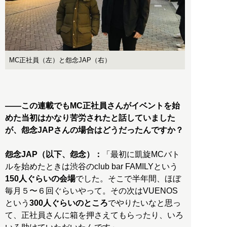
MC正社員（左）と怨念JAP（右）
――この連載でもMC正社員さんがイベントを始
めた当初はかなり苦労されたと話していました
が、怨念JAPさんの場合はどうだったんですか？
怨念JAP（以下、怨念）：
「最初に凱旋MCバト
ルを始めたときは渋谷のclub bar FAMILYという
150人ぐらいの会場
でした。そこで半年間、ほぼ
毎月５〜６回ぐらいやって。その次はVUENOS
という
300人ぐらいのところ
でやりたいなと思っ
て、正社員さんに箱を押さえてもらったり、いろ