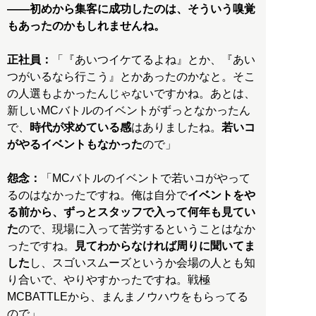
――初めから集客に成功したのは、そういう嗅覚
もあったのかもしれませんね。
正社員：
「『あいつイケてるよね』とか、『あい
つがいるなら行こう』とかあったのかなと。そこ
の人選もよかったんじゃないですかね。あとは、
新しいMCバトルのイベントがずっとなかったん
で、
時代が求めている感
はありましたね。
若いコ
がやるイベントもなかった
ので」
怨念：
「MCバトルのイベントで若いコがやって
るのはなかったですね。俺は自分で
イベントをや
る前から、ずっとスタッフで入って何年も見てい
た
ので、現場に入って苦労するということはなか
ったですね。
見てわからなければ周りに聞いてま
した
し、スゴいスムーズというか会場の人とも知
り合いで、やりやすかったですね。戦極
MCBATTLEから、まんまノウハウをもらってる
ので」