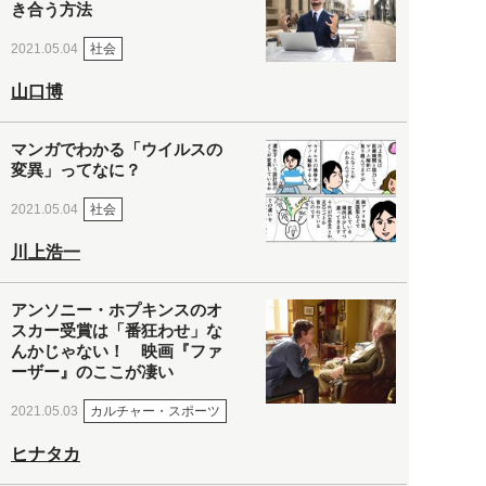
き合う方法
社会
2021.05.04
山口博
マンガでわかる「ウイルスの
変異」ってなに？
社会
2021.05.04
川上浩一
アンソニー・ホプキンスのオ
スカー受賞は「番狂わせ」な
んかじゃない！ 映画『ファ
ーザー』のここが凄い
カルチャー・スポーツ
2021.05.03
ヒナタカ