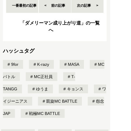
一番最初の記事
前の記事
次の記事
「ダメリーマン成り上がり道」の一覧
へ
ハッシュタグ
9for
K-razy
MASA
MC
バトル
MC正社員
T-
TANGG
ゆうま
キョンス
ワ
イジーニアス
凱旋MC BATTLE
怨念
JAP
戦極MC BATTLE