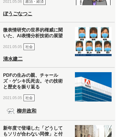
政治・経済
2021.05.06
ぼうごなつこ
微表情研究の世界的権威に聞
いた、AI表情分析技術の展望
社会
2021.05.05
清水建二
PDFの生みの親、チャール
ズ・ゲシキ氏死去。その技術
と歴史を振り返る
社会
2021.05.05
柳井政和
新年度で登場した「どうして
もソリが合わない同僚」と付