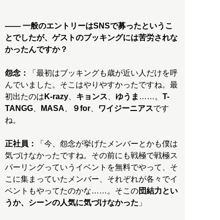
―― 一般のエントリーはSNSで募ったというこ
とでしたが、ゲストのブッキングには苦労されな
かったんですか？
怨念：
「最初はブッキングも歳が近い人だけを呼
んでいました。そこはやりやすかったですね。最
初出たのは
K-razy
、
キョンス
、
ゆうま
……。
T-
TANGG
、
MASA
、
９for
、
ワイジーニアス
です
ね。
正社員：
「今、怨念が挙げたメンバーとかも僕は
気づけなかったですね。その前にも戦極で戦極ス
パーリングっていうイベントを無料でやって、そ
こに集まっていたメンバー、それぞれが各々でイ
ベントもやってたのかな……。そこの
団結力とい
うか、シーンの人気に気づけなかった
」