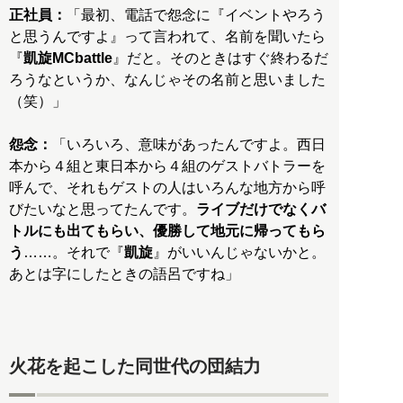
正社員：
「最初、電話で怨念に『イベントやろう
と思うんですよ』って言われて、名前を聞いたら
『
凱旋MCbattle
』だと。そのときはすぐ終わるだ
ろうなというか、なんじゃその名前と思いました
（笑）」
怨念：
「いろいろ、意味があったんですよ。西日
本から４組と東日本から４組のゲストバトラーを
呼んで、それもゲストの人はいろんな地方から呼
びたいなと思ってたんです。
ライブだけでなくバ
トルにも出てもらい、優勝して地元に帰ってもら
う
……。それで『
凱旋
』がいいんじゃないかと。
あとは字にしたときの語呂ですね」
火花を起こした同世代の団結力