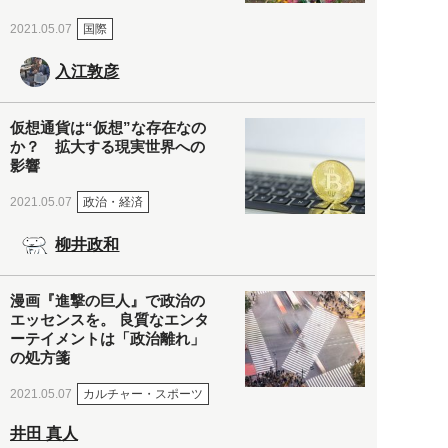
国際
2021.05.07
入江敦彦
仮想通貨は“仮想”な存在なの
か？ 拡大する現実世界への
影響
政治・経済
2021.05.07
柳井政和
漫画『進撃の巨人』で政治の
エッセンスを。 良質なエンタ
ーテイメントは「政治離れ」
の処方箋
カルチャー・スポーツ
2021.05.07
井田 真人