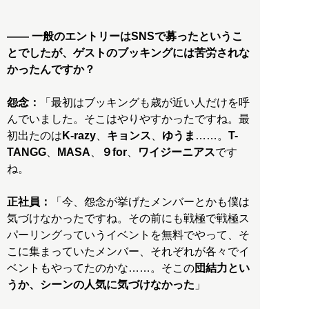
―― 一般のエントリーはSNSで募ったというこ
とでしたが、ゲストのブッキングには苦労されな
かったんですか？
怨念：
「最初はブッキングも歳が近い人だけを呼
んでいました。そこはやりやすかったですね。最
初出たのは
K-razy
、
キョンス
、
ゆうま
……。
T-
TANGG
、
MASA
、
９for
、
ワイジーニアス
です
ね。
正社員：
「今、怨念が挙げたメンバーとかも僕は
気づけなかったですね。その前にも戦極で戦極ス
パーリングっていうイベントを無料でやって、そ
こに集まっていたメンバー、それぞれが各々でイ
ベントもやってたのかな……。そこの
団結力とい
うか、シーンの人気に気づけなかった
」