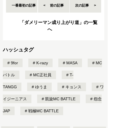
一番最初の記事
前の記事
次の記事
「ダメリーマン成り上がり道」の一覧
へ
ハッシュタグ
9for
K-razy
MASA
MC
バトル
MC正社員
T-
TANGG
ゆうま
キョンス
ワ
イジーニアス
凱旋MC BATTLE
怨念
JAP
戦極MC BATTLE