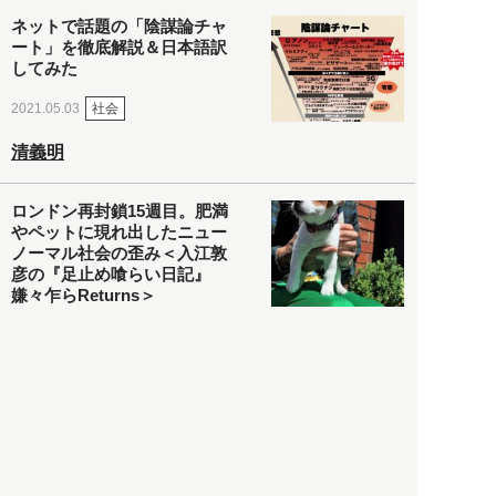
ネットで話題の「陰謀論チャ
ート」を徹底解説＆日本語訳
してみた
社会
2021.05.03
清義明
ロンドン再封鎖15週目。肥満
やペットに現れ出したニュー
ノーマル社会の歪み＜入江敦
彦の『足止め喰らい日記』
嫌々乍らReturns＞
社会
2021.05.02
入江敦彦
「ケーキの出前」に「高級ブ
ランドのサブスク」も――コ
ロナ禍のなか「進化」する百