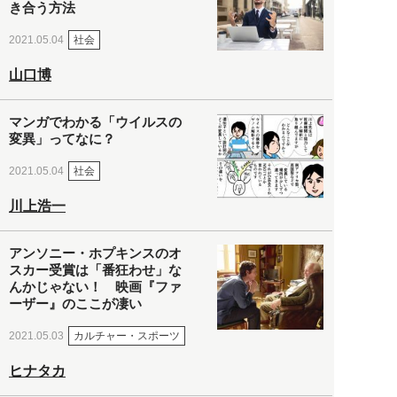
き合う方法
社会
2021.05.04
山口博
マンガでわかる「ウイルスの
変異」ってなに？
社会
2021.05.04
川上浩一
アンソニー・ホプキンスのオ
スカー受賞は「番狂わせ」な
んかじゃない！ 映画『ファ
ーザー』のここが凄い
カルチャー・スポーツ
2021.05.03
ヒナタカ