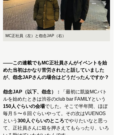
MC正社員（左）と怨念JAP（右）
――この連載でもMC正社員さんがイベントを始
めた当初はかなり苦労されたと話していました
が、怨念JAPさんの場合はどうだったんですか？
怨念JAP（以下、怨念）：
「最初に凱旋MCバト
ルを始めたときは渋谷のclub bar FAMILYという
150人ぐらいの会場
でした。そこで半年間、ほぼ
毎月５〜６回ぐらいやって。その次はVUENOS
という
300人ぐらいのところ
でやりたいなと思っ
て、正社員さんに箱を押さえてもらったり、いろ