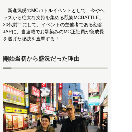
新進気鋭のMCバトルイベントとして、今やヘ
ッズから絶大な支持を集める凱旋MCBATTLE。
20代前半にして、イベントの主催者である怨念
JAPに、当連載でお馴染みのMC正社員が急成長
を遂げた秘訣を直撃する！
開始当初から盛況だった理由