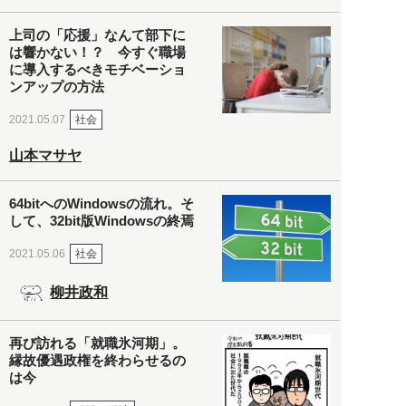
上司の「応援」なんて部下に
は響かない！？ 今すぐ職場
に導入するべきモチベーショ
ンアップの方法
社会
2021.05.07
山本マサヤ
64bitへのWindowsの流れ。そ
して、32bit版Windowsの終焉
社会
2021.05.06
柳井政和
再び訪れる「就職氷河期」。
縁故優遇政権を終わらせるの
は今