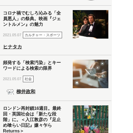
コロナ禍でむしろ沁みる「全
員悪人」の祭典。映画『ジェ
ントルメン』の魅力
カルチャー・スポーツ
2021.05.07
ヒナタカ
頻発する「検索汚染」とキー
ワードによる検索の限界
社会
2021.05.07
柳井政和
ロンドン再封鎖16週目。最終
回・英国社会は「新たな段
階」に。＜入江敦彦の『足止
め喰らい日記』嫌々乍ら
Returns＞