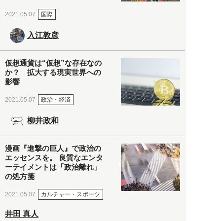
国際
2021.05.07
入江敦彦
仮想通貨は“仮想”な存在なの
か？ 拡大する現実世界への
影響
政治・経済
2021.05.07
柳井政和
漫画『進撃の巨人』で政治の
エッセンスを。 良質なエンタ
ーテイメントは「政治離れ」
の処方箋
カルチャー・スポーツ
2021.05.07
井田 真人