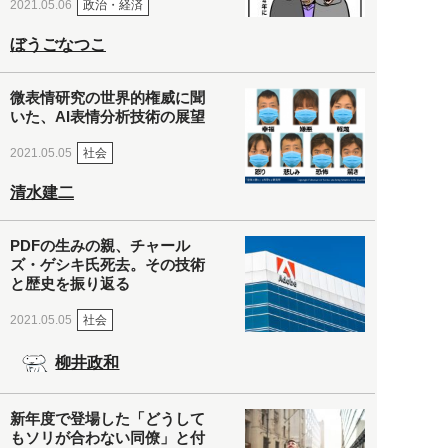
政治・経済
2021.05.06
ぼうごなつこ
微表情研究の世界的権威に聞
いた、AI表情分析技術の展望
社会
2021.05.05
清水建二
PDFの生みの親、チャール
ズ・ゲシキ氏死去。その技術
と歴史を振り返る
社会
2021.05.05
柳井政和
新年度で登場した「どうして
もソリが合わない同僚」と付