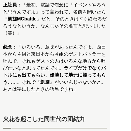
正社員：
「最初、電話で怨念に『イベントやろう
と思うんですよ』って言われて、名前を聞いたら
『
凱旋MCbattle
』だと。そのときはすぐ終わるだ
ろうなというか、なんじゃその名前と思いました
（笑）」
怨念：
「いろいろ、意味があったんですよ。西日
本から４組と東日本から４組のゲストバトラーを
呼んで、それもゲストの人はいろんな地方から呼
びたいなと思ってたんです。
ライブだけでなくバ
トルにも出てもらい、優勝して地元に帰ってもら
う
……。それで『
凱旋
』がいいんじゃないかと。
あとは字にしたときの語呂ですね」
火花を起こした同世代の団結力