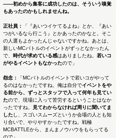
――初めから集客に成功したのは、そういう嗅覚
もあったのかもしれませんね。
正社員：
「『あいつイケてるよね』とか、『あい
つがいるなら行こう』とかあったのかなと。そこ
の人選もよかったんじゃないですかね。あとは、
新しいMCバトルのイベントがずっとなかったん
で、
時代が求めている感
はありましたね。
若いコ
がやるイベントもなかった
ので」
怨念：
「MCバトルのイベントで若いコがやって
るのはなかったですね。俺は自分で
イベントをや
る前から、ずっとスタッフで入って何年も見てい
た
ので、現場に入って苦労するということはなか
ったですね。
見てわからなければ周りに聞いてま
した
し、スゴいスムーズというか会場の人とも知
り合いで、やりやすかったですね。戦極
MCBATTLEから、まんまノウハウをもらってる
ので」