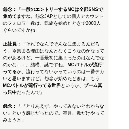
怨念：
「
一般のエントリーするMCは全部SNSで
集めてます
ね。怨念JAPとしての個人アカウント
のフォロワー数は、凱旋を始めたときで2000人
ぐらいですかね」
正社員：
「それでなんでそんなに集まるんだろ
う。今集まる理由はなんとなくこうなのかなって
のがあるけど、一番最初に集まったのはなんでな
のかな……。結構、謎ですね。
MCバトルが流行
ってる
か、流行ってないかっていうのは一番デカ
いと思いますけど。怨念が始めたときは、もう
MCバトルが流行ってる世界
というか、
ブーム真
っ只中
だったんで」
怨念：
「『とりあえず、やってみないとわからな
い』という感じだったので。毎月、数だけやって
みようと」