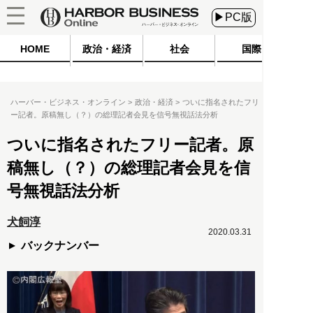
▶PC版
HOME
政治・経済
社会
国際
ハーバー・ビジネス・オンライン
政治・経済
ついに指名されたフリ
ー記者。原稿無し（？）の総理記者会見を信号無視話法分析
ついに指名されたフリー記者。原
稿無し（？）の総理記者会見を信
号無視話法分析
犬飼淳
2020.03.31
バックナンバー