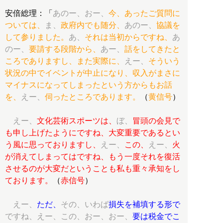
安倍総理：「
あのー、おー、
今、あったご質問に
ついては、
ま、
政府内でも随分、
あのー、
協議を
して参りました。
あ、
それは当初からですね、
あ
のー、
要請する段階から、
あー、
話をしてきたと
ころでありますし、また実際に、
えー、
そういう
状況の中でイベントが中止になり、収入がまさに
マイナスになってしまったという方からもお話
を、
えー、
伺ったところであります。
（
黄信号
）
えー、
文化芸術スポーツは、
ぼ、
冒頭の会見で
も申し上げたようにですね、大変重要であるとい
う風に思っておりますし、
えー、
この、
えー、
火
が消えてしまってはですね、もう一度それを復活
させるのが大変だということも私も重々承知をし
ております。
（
赤信号
）
えー、
ただ、
その、いわば
損失を補填する形で
ですね、えー、この、おー、おー、
要は税金でこ