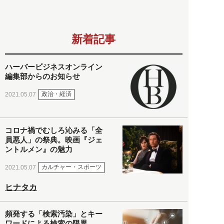
新着記事
ハーバービジネスオンライン
編集部からのお知らせ
政治・経済
2021.05.07
コロナ禍でむしろ沁みる「全
員悪人」の祭典。映画『ジェ
ントルメン』の魅力
カルチャー・スポーツ
2021.05.07
ヒナタカ
頻発する「検索汚染」とキー
ワードによる検索の限界