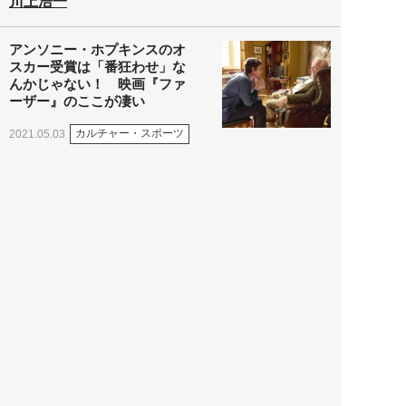
川上浩一
アンソニー・ホプキンスのオ
スカー受賞は「番狂わせ」な
んかじゃない！ 映画『ファ
ーザー』のここが凄い
カルチャー・スポーツ
2021.05.03
ヒナタカ
ネットで話題の「陰謀論チャ
ート」を徹底解説＆日本語訳
してみた
社会
2021.05.03
清義明
ロンドン再封鎖15週目。肥満
やペットに現れ出したニュー
ノーマル社会の歪み＜入江敦