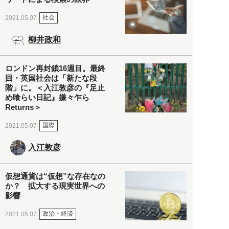
社会
2021.05.07
柳井政和
ロンドン再封鎖16週目。最終
回・英国社会は「新たな段
階」に。＜入江敦彦の『足止
め喰らい日記』嫌々乍ら
Returns＞
国際
2021.05.07
入江敦彦
仮想通貨は“仮想”な存在なの
か？ 拡大する現実世界への
影響
政治・経済
2021.05.07