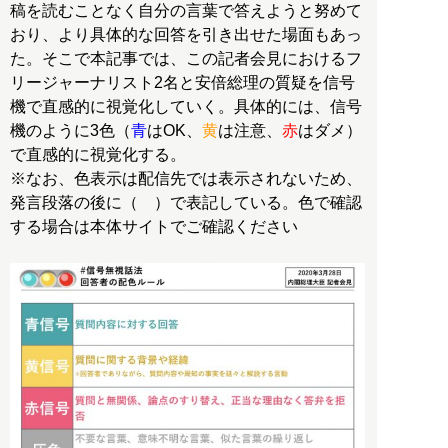
稿を読むことなく自分の言葉で答えようと努めて
おり、より具体的な回答を引き出せた場面もあっ
た。そこで本記事では、この記者会見におけるフ
リージャーナリスト2名と安倍総理の質疑を信号
機で直感的に視覚化していく。具体的には、信号
機のように3色（
青
はOK、
黄
は注意、
赤
はダメ）
で直感的に視覚化する。
※なお、色表示は配信先では表示されないため、
発言段落の後に（ ）で表記している。色で確認
する場合は本体サイトでご確認ください