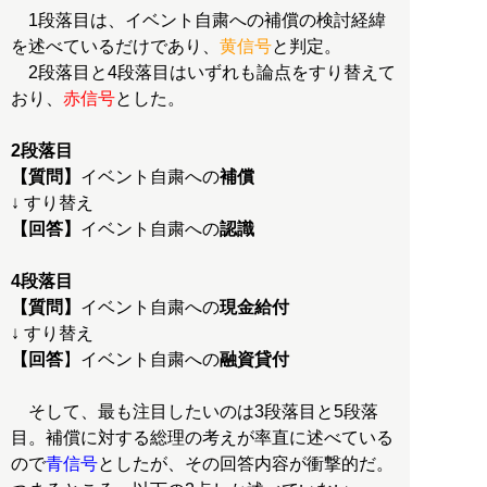
1段落目は、イベント自粛への補償の検討経緯
を述べているだけであり、
黄信号
と判定。
2段落目と4段落目はいずれも論点をすり替えて
おり、
赤信号
とした。
2段落目
【質問】
イベント自粛への
補償
【回答】
イベント自粛への
認識
4段落目
【質問】
イベント自粛への
現金給付
【回答
】イベント自粛への
融資貸付
そして、最も注目したいのは3段落目と5段落
目。補償に対する総理の考えが率直に述べている
ので
青信号
としたが、その回答内容が衝撃的だ。