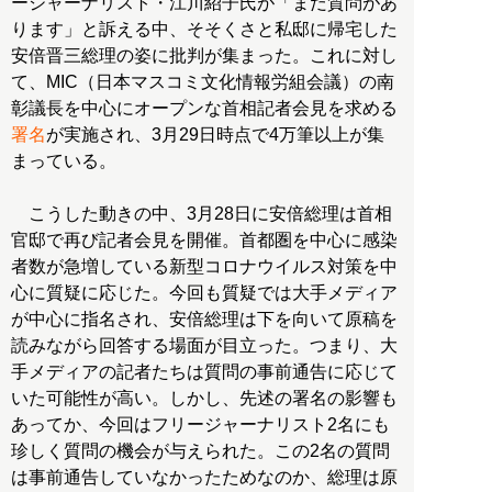
ージャーナリスト・江川紹子氏が「まだ質問があ
ります」と訴える中、そそくさと私邸に帰宅した
安倍晋三総理の姿に批判が集まった。これに対し
て、MIC（日本マスコミ文化情報労組会議）の南
彰議長を中心にオープンな首相記者会見を求める
署名
が実施され、3月29日時点で4万筆以上が集
まっている。
こうした動きの中、3月28日に安倍総理は首相
官邸で再び記者会見を開催。首都圏を中心に感染
者数が急増している新型コロナウイルス対策を中
心に質疑に応じた。今回も質疑では大手メディア
が中心に指名され、安倍総理は下を向いて原稿を
読みながら回答する場面が目立った。つまり、大
手メディアの記者たちは質問の事前通告に応じて
いた可能性が高い。しかし、先述の署名の影響も
あってか、今回はフリージャーナリスト2名にも
珍しく質問の機会が与えられた。この2名の質問
は事前通告していなかったためなのか、総理は原