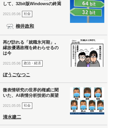
して、32bit版Windowsの終焉
社会
2021.05.06
柳井政和
再び訪れる「就職氷河期」。
縁故優遇政権を終わらせるの
は今
政治・経済
2021.05.06
ぼうごなつこ
微表情研究の世界的権威に聞
いた、AI表情分析技術の展望
社会
2021.05.05
清水建二