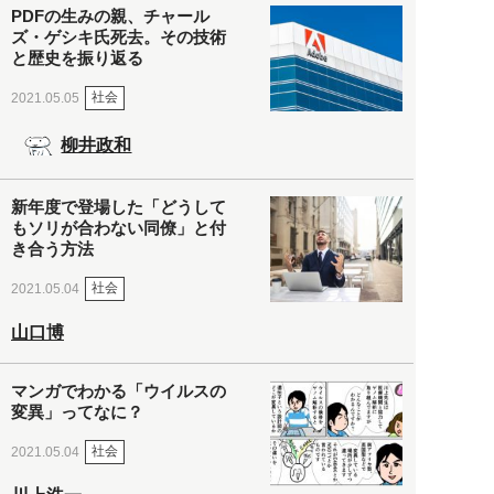
PDFの生みの親、チャール
ズ・ゲシキ氏死去。その技術
と歴史を振り返る
社会
2021.05.05
柳井政和
新年度で登場した「どうして
もソリが合わない同僚」と付
き合う方法
社会
2021.05.04
山口博
マンガでわかる「ウイルスの
変異」ってなに？
社会
2021.05.04