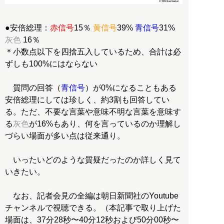
●安倍総理：
赤信号
15％
黄信号
39%
青信号
31%
灰色
16％
＊小数点以下を四捨五入しているため、合計は必
ずしも100%にはならない
質問の回答（
青信号
）が0%になることもある
安倍総理にしては珍しく、約3割も回答してい
る。ただ、不要な言葉や意味不明な言葉を意味す
る
灰色
が16%もあり、何を言っているのか理解し
づらい場面が多い点は従来通り。
いったいどのような質疑だったのか詳しく見て
いきたい。
なお、記者会見の全編は朝日新聞社のYoutube
チャンネルで視聴できる。（本記事で取り上げた
場面は、37分28秒〜40分12秒および50分00秒〜