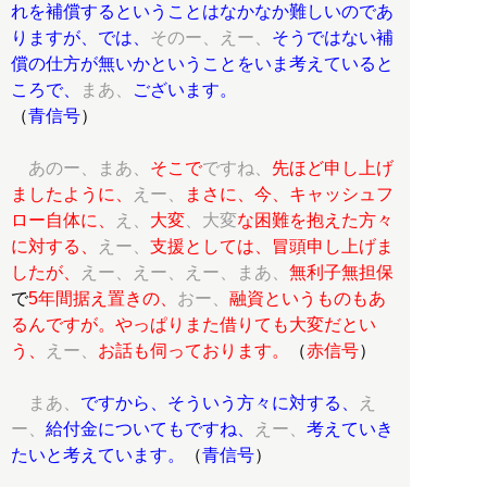
れを補償するということはなかなか難しいのであ
りますが、では、
そのー、えー、
そうではない補
償の仕方が無いかということをいま考えていると
ころで、
まあ、
ございます。
（
青信号
）
あのー、まあ、
そこで
ですね、
先ほど申し上げ
ましたように、
えー、
まさに、今、キャッシュフ
ロー自体に、
え、
大変
、大変
な困難を抱えた方々
に対する、
えー、
支援としては、冒頭申し上げま
したが、
えー、えー、えー、まあ、
無利子無担保
で
5年間据え置きの、
おー、
融資というものもあ
るんですが。やっぱりまた借りても大変だとい
う、
えー、
お話も伺っております。
（
赤信号
）
まあ、
ですから、そういう方々に対する、
え
ー、
給付金についてもですね、
えー、
考えていき
たいと考えています。
（
青信号
）