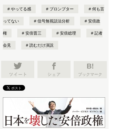
やってる感
プロンプター
何も言
ってない
信号無視話法分析
安倍政
権
安倍晋三
安倍総理
記者
会見
読むだけ演説
B!
ブックマーク