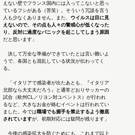
えない壁でフランス国内には入ってこないと思っ
ているフシがある（苦笑）。そういう冗談を言う
人も少なくありません。また、
ウイルスは目に見
えないので、その点も人々の警戒心が低くなった
り、反対に過度なパニックを起こしてしまう原因
だと思います」
決して万全な準備ができていたとは言い難いよ
うで、各国とも混乱している状況が伝わってく
る。
「イタリアで感染者が出たあとも、『イタリア
北部なら大丈夫だろう』と通常どおりサッカーの
試合（欧州CL／リヨン対ユベントス）が行われ
るなど、大きなお金が絡むイベントは行われてい
ました。今では
職場でも握手を禁止するよう徹底
されています
が、初期対応には疑問が残ります」
今後の感染拡大を防ぐためにも、これまで以上