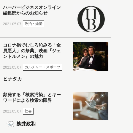
ハーバービジネスオンライン
編集部からのお知らせ
政治・経済
2021.05.07
コロナ禍でむしろ沁みる「全
員悪人」の祭典。映画『ジェ
ントルメン』の魅力
カルチャー・スポーツ
2021.05.07
ヒナタカ
頻発する「検索汚染」とキー
ワードによる検索の限界
社会
2021.05.07
柳井政和