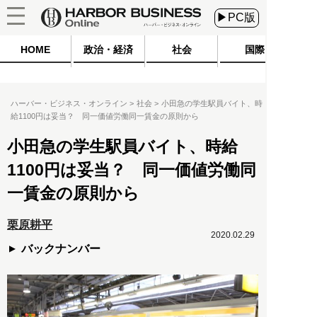
▶PC版
HOME
政治・経済
社会
国際
ハーバー・ビジネス・オンライン
社会
小田急の学生駅員バイト、時
給1100円は妥当？ 同一価値労働同一賃金の原則から
小田急の学生駅員バイト、時給
1100円は妥当？ 同一価値労働同
一賃金の原則から
栗原耕平
2020.02.29
バックナンバー