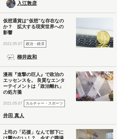
入江敦彦
仮想通貨は“仮想”な存在なの
か？ 拡大する現実世界への
影響
政治・経済
2021.05.07
柳井政和
漫画『進撃の巨人』で政治の
エッセンスを。 良質なエンタ
ーテイメントは「政治離れ」
の処方箋
カルチャー・スポーツ
2021.05.07
井田 真人
上司の「応援」なんて部下に
は響かない！？ 今すぐ職場