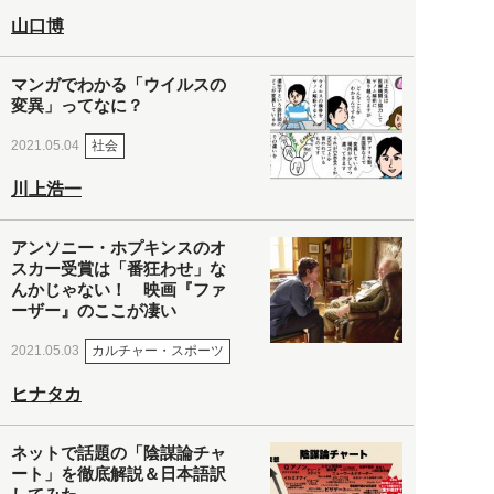
山口博
マンガでわかる「ウイルスの
変異」ってなに？
社会
2021.05.04
川上浩一
アンソニー・ホプキンスのオ
スカー受賞は「番狂わせ」な
んかじゃない！ 映画『ファ
ーザー』のここが凄い
カルチャー・スポーツ
2021.05.03
ヒナタカ
ネットで話題の「陰謀論チャ
ート」を徹底解説＆日本語訳