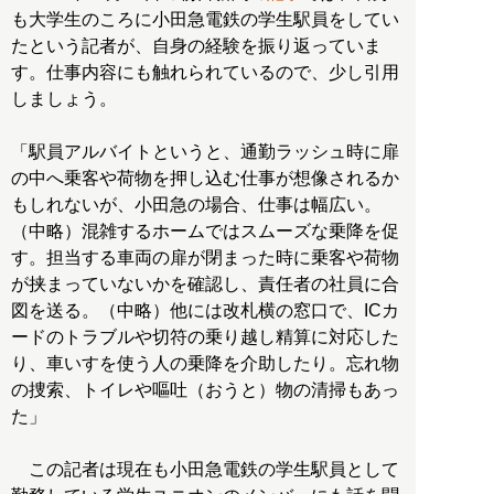
も大学生のころに小田急電鉄の学生駅員をしてい
たという記者が、自身の経験を振り返っていま
す。仕事内容にも触れられているので、少し引用
しましょう。
「駅員アルバイトというと、通勤ラッシュ時に扉
の中へ乗客や荷物を押し込む仕事が想像されるか
もしれないが、小田急の場合、仕事は幅広い。
（中略）混雑するホームではスムーズな乗降を促
す。担当する車両の扉が閉まった時に乗客や荷物
が挟まっていないかを確認し、責任者の社員に合
図を送る。（中略）他には改札横の窓口で、ICカ
ードのトラブルや切符の乗り越し精算に対応した
り、車いすを使う人の乗降を介助したり。忘れ物
の捜索、トイレや嘔吐（おうと）物の清掃もあっ
た」
この記者は現在も小田急電鉄の学生駅員として