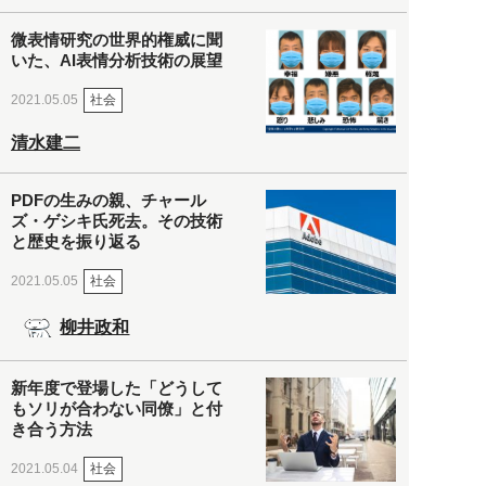
微表情研究の世界的権威に聞
いた、AI表情分析技術の展望
社会
2021.05.05
清水建二
PDFの生みの親、チャール
ズ・ゲシキ氏死去。その技術
と歴史を振り返る
社会
2021.05.05
柳井政和
新年度で登場した「どうして
もソリが合わない同僚」と付
き合う方法
社会
2021.05.04