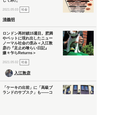
してみた
社会
2021.05.03
清義明
ロンドン再封鎖15週目。肥満
やペットに現れ出したニュー
ノーマル社会の歪み＜入江敦
彦の『足止め喰らい日記』
嫌々乍らReturns＞
社会
2021.05.02
入江敦彦
「ケーキの出前」に「高級ブ
ランドのサブスク」も――コ
ロナ禍のなか「進化」する百
貨店
政治・経済
2021.05.02