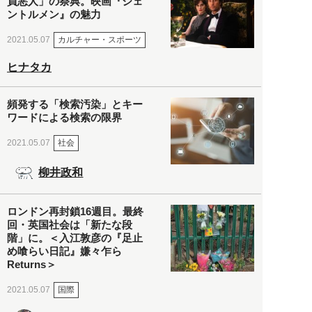
員悪人」の祭典。映画『ジェ
ントルメン』の魅力
カルチャー・スポーツ
2021.05.07
ヒナタカ
頻発する「検索汚染」とキー
ワードによる検索の限界
社会
2021.05.07
柳井政和
ロンドン再封鎖16週目。最終
回・英国社会は「新たな段
階」に。＜入江敦彦の『足止
め喰らい日記』嫌々乍ら
Returns＞
国際
2021.05.07