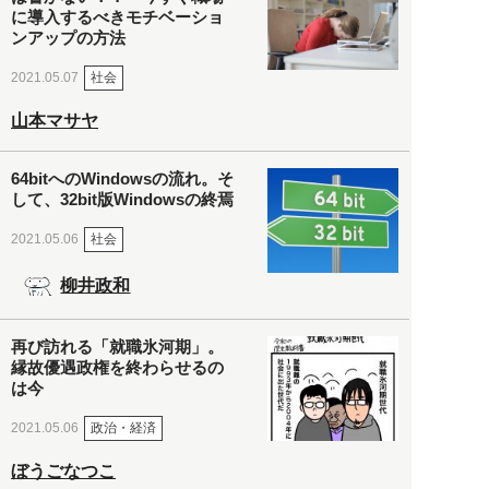
に導入するべきモチベーショ
ンアップの方法
社会
2021.05.07
山本マサヤ
64bitへのWindowsの流れ。そ
して、32bit版Windowsの終焉
社会
2021.05.06
柳井政和
再び訪れる「就職氷河期」。
縁故優遇政権を終わらせるの
は今
政治・経済
2021.05.06
ぼうごなつこ