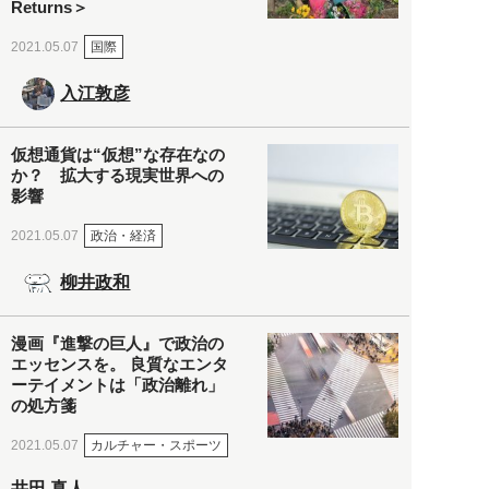
Returns＞
国際
2021.05.07
入江敦彦
仮想通貨は“仮想”な存在なの
か？ 拡大する現実世界への
影響
政治・経済
2021.05.07
柳井政和
漫画『進撃の巨人』で政治の
エッセンスを。 良質なエンタ
ーテイメントは「政治離れ」
の処方箋
カルチャー・スポーツ
2021.05.07
井田 真人