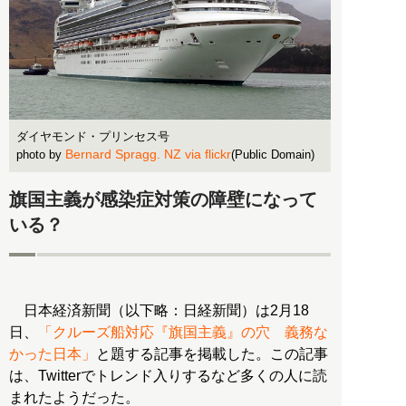
ダイヤモンド・プリンセス号
Bernard Spragg. NZ via flickr
photo by
(Public Domain)
旗国主義が感染症対策の障壁になって
いる？
日本経済新聞（以下略：日経新聞）は2月18
日、
「クルーズ船対応『旗国主義』の穴 義務な
かった日本」
と題する記事を掲載した。この記事
は、Twitterでトレンド入りするなど多くの人に読
まれたようだった。