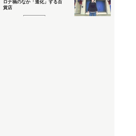
ロナ禍のなか「進化」する百
貨店
政治・経済
2021.05.02
都市商業研究所
「高度外国人材」という言葉
に潜む欺瞞と、日本が搾取し
依存する圧倒的多数の外国人
労働者の実像とは？
社会
2021.05.01
月刊日本
以前の記事をもっと見る