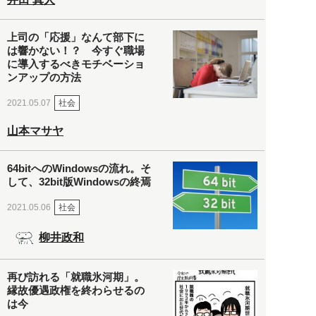
上司の「応援」なんて部下に
は響かない！？ 今すぐ職場
に導入するべきモチベーショ
ンアップの方法
社会
2021.05.07
山本マサヤ
64bitへのWindowsの流れ。そ
して、32bit版Windowsの終焉
社会
2021.05.06
柳井政和
再び訪れる「就職氷河期」。
縁故優遇政権を終わらせるの
は今