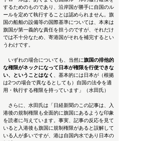
するためのものであり、沿岸国が勝手に自国のル
ールを定めて執行することは認められません。旗
国の船舶の設備等の国際基準については、本来は
旗国が第一義的な責任を担うのですが、それだけ
では不十分なため、寄港国がそれを補完するとい
うわけです。
いずれの場合についても、当然に
旗国の排他的
な権限がネックになって日本が権限を行使できな
い、ということはなく
、基本的には日本が（根拠
は2つの場合で異なるとしても）自国の法令を適
用・執行する権限を持っています」（水田氏）
さらに、水田氏は「日経新聞のこの記事は、入
港後の規制権限も全面的に旗国にあるような印象
を読者に与えています。事実、記事の反応を見て
いると入港後も旗国に規制権限があると誤解して
いる人が多いですが、港は自国内水であり日本の