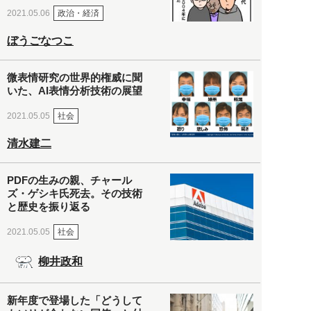
政治・経済
2021.05.06
ぼうごなつこ
微表情研究の世界的権威に聞
いた、AI表情分析技術の展望
社会
2021.05.05
清水建二
PDFの生みの親、チャール
ズ・ゲシキ氏死去。その技術
と歴史を振り返る
社会
2021.05.05
柳井政和
新年度で登場した「どうして