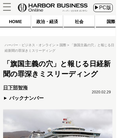
▶PC版
HOME
政治・経済
社会
国際
ハーバー・ビジネス・オンライン
国際
「旗国主義の穴」と報じる日
経新聞の罪深きミスリーディング
「旗国主義の穴」と報じる日経新
聞の罪深きミスリーディング
日下部智海
2020.02.29
バックナンバー