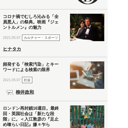
コロナ禍でむしろ沁みる「全
員悪人」の祭典。映画『ジェ
ントルメン』の魅力
カルチャー・スポーツ
2021.05.07
ヒナタカ
頻発する「検索汚染」とキー
ワードによる検索の限界
社会
2021.05.07
柳井政和
ロンドン再封鎖16週目。最終
回・英国社会は「新たな段
階」に。＜入江敦彦の『足止
め喰らい日記』嫌々乍ら