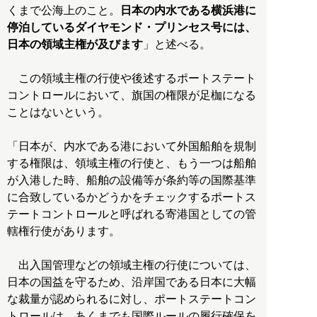
くまで公海上のこと。
日本の内水である横浜港に
停泊しているダイヤモンド・プリンセス号には、
日本の領域主権が及びます
」と述べる。
この領域主権の行使や後述するポートステート
コントロールにおいて、旗国の権限が足枷になる
ことはないという。
「日本が、内水である港において外国船舶を規制
する権限は、領域主権の行使と、もう一つは船舶
が入港した時、船舶の設備等が条約等の国際基準
に合致しているかどうかをチェックするポートス
テートコントロールと呼ばれる寄港国としての管
轄権行使があります。
出入国管理などの領域主権の行使については、
日本の国益を守るため、沿岸国である日本に大幅
な裁量が認められるに対し、ポートステートコン
トロールは、あくまでも国際ルールの履行確保を