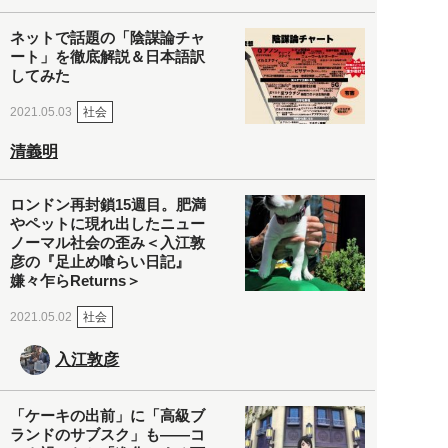
ネットで話題の「陰謀論チャ
ート」を徹底解説＆日本語訳
してみた
社会
2021.05.03
清義明
ロンドン再封鎖15週目。肥満
やペットに現れ出したニュー
ノーマル社会の歪み＜入江敦
彦の『足止め喰らい日記』
嫌々乍らReturns＞
社会
2021.05.02
入江敦彦
「ケーキの出前」に「高級ブ
ランドのサブスク」も――コ