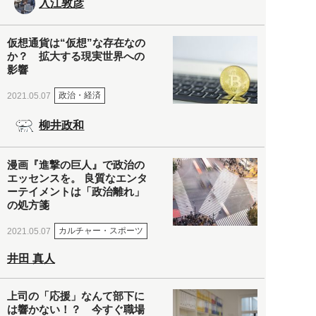
入江敦彦
仮想通貨は“仮想”な存在なの
か？ 拡大する現実世界への
影響
政治・経済
2021.05.07
柳井政和
漫画『進撃の巨人』で政治の
エッセンスを。 良質なエンタ
ーテイメントは「政治離れ」
の処方箋
カルチャー・スポーツ
2021.05.07
井田 真人
上司の「応援」なんて部下に
は響かない！？ 今すぐ職場