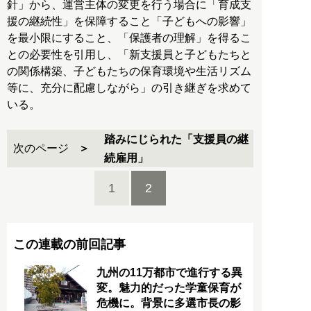
針」から、運営主体の変更を行う場合に「育成支
援の継続性」を保障すること「子どもへの影響」
を最小限にすること、「保護者の理解」を得るこ
との必要性を引用し、「新支援員と子どもたちと
の関係構築、子どもたちの保育環境や生活リズム
等に、充分に配慮しながら」の引き継ぎを求めて
いる。
踏みにじられた「支援員の継
次のページ
続雇用」
1
2
この連載の前回記事
九州の11万都市で進行する異
変。魅力的だった学童保育が
危機に。背景に多選市長の影