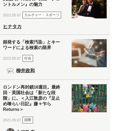
ントルメン』の魅力
カルチャー・スポーツ
2021.05.07
ヒナタカ
頻発する「検索汚染」とキー
ワードによる検索の限界
社会
2021.05.07
柳井政和
ロンドン再封鎖16週目。最終
回・英国社会は「新たな段
階」に。＜入江敦彦の『足止
め喰らい日記』嫌々乍ら
Returns＞
国際
2021.05.07