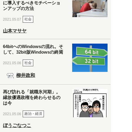
に導入するべきモチベーショ
ンアップの方法
社会
2021.05.07
山本マサヤ
64bitへのWindowsの流れ。そ
して、32bit版Windowsの終焉
社会
2021.05.06
柳井政和
再び訪れる「就職氷河期」。
縁故優遇政権を終わらせるの
は今
政治・経済
2021.05.06
ぼうごなつこ