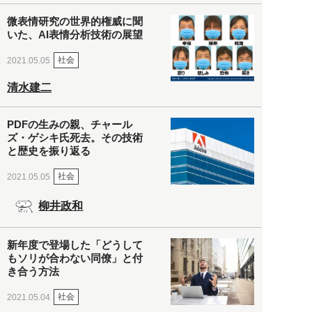
微表情研究の世界的権威に聞
いた、AI表情分析技術の展望
社会
2021.05.05
清水建二
PDFの生みの親、チャール
ズ・ゲシキ氏死去。その技術
と歴史を振り返る
社会
2021.05.05
柳井政和
新年度で登場した「どうして
もソリが合わない同僚」と付
き合う方法
社会
2021.05.04