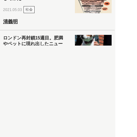
社会
2021.05.03
清義明
ロンドン再封鎖15週目。肥満
やペットに現れ出したニュー
ノーマル社会の歪み＜入江敦
彦の『足止め喰らい日記』
嫌々乍らReturns＞
社会
2021.05.02
入江敦彦
「ケーキの出前」に「高級ブ
ランドのサブスク」も――コ
ロナ禍のなか「進化」する百
貨店
政治・経済
2021.05.02