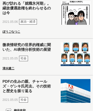
再び訪れる「就職氷河期」。
縁故優遇政権を終わらせるの
は今
政治・経済
2021.05.06
ぼうごなつこ
微表情研究の世界的権威に聞
いた、AI表情分析技術の展望
社会
2021.05.05
清水建二
PDFの生みの親、チャール
ズ・ゲシキ氏死去。その技術
と歴史を振り返る
社会
2021.05.05
柳井政和