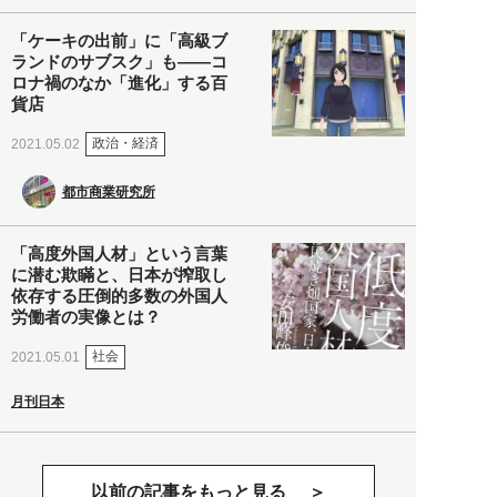
「ケーキの出前」に「高級ブ
ランドのサブスク」も――コ
ロナ禍のなか「進化」する百
貨店
政治・経済
2021.05.02
都市商業研究所
「高度外国人材」という言葉
に潜む欺瞞と、日本が搾取し
依存する圧倒的多数の外国人
労働者の実像とは？
社会
2021.05.01
月刊日本
以前の記事をもっと見る