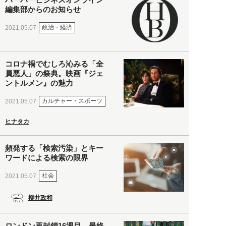
編集部からのお知らせ
政治・経済
2021.05.07
コロナ禍でむしろ沁みる「全
員悪人」の祭典。映画『ジェ
ントルメン』の魅力
カルチャー・スポーツ
2021.05.07
ヒナタカ
頻発する「検索汚染」とキー
ワードによる検索の限界
社会
2021.05.07
柳井政和
ロンドン再封鎖16週目。最終