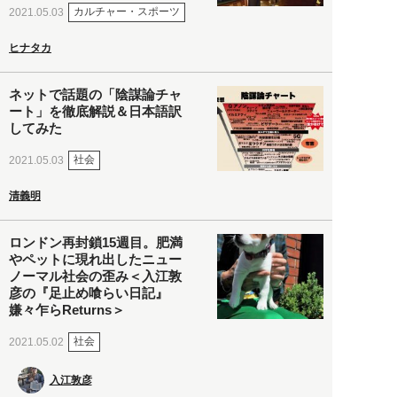
カルチャー・スポーツ
2021.05.03
ヒナタカ
ネットで話題の「陰謀論チャ
ート」を徹底解説＆日本語訳
してみた
社会
2021.05.03
清義明
ロンドン再封鎖15週目。肥満
やペットに現れ出したニュー
ノーマル社会の歪み＜入江敦
彦の『足止め喰らい日記』
嫌々乍らReturns＞
社会
2021.05.02
入江敦彦