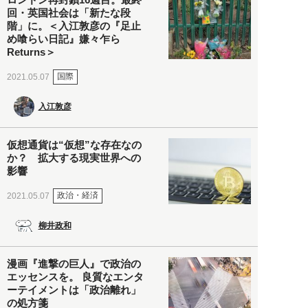
回・英国社会は「新たな段
階」に。＜入江敦彦の『足止
め喰らい日記』嫌々乍ら
Returns＞
国際
2021.05.07
入江敦彦
仮想通貨は“仮想”な存在なの
か？ 拡大する現実世界への
影響
政治・経済
2021.05.07
柳井政和
漫画『進撃の巨人』で政治の
エッセンスを。 良質なエンタ
ーテイメントは「政治離れ」
の処方箋