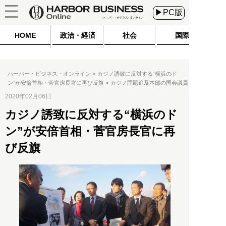
▶PC版
HOME
政治・経済
社会
国際
ハーバー・ビジネス・オンライン
カジノ誘致に反対する“横浜のド
ン”が安倍首相・菅官房長官に再び反旗
カジノ問題追及本部の国会議員
2020年02月06日
カジノ誘致に反対する“横浜のド
ン”が安倍首相・菅官房長官に再
び反旗