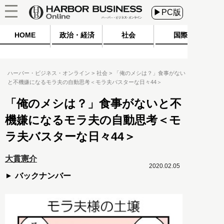
▶PC版
HOME
政治・経済
社会
国際
ハーバー・ビジネス・オンライン
社会
「俺のメシは？」食事がない
と不機嫌になるモラ夫の自動思考＜モラ夫バスターな日々44＞
「俺のメシは？」食事がないと不
機嫌になるモラ夫の自動思考＜モ
ラ夫バスターな日々44＞
大貫憲介
2020.02.05
バックナンバー