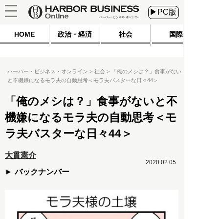
▶PC版
HOME
政治・経済
社会
国際
ハーバー・ビジネス・オンライン
社会
「俺のメシは？」食事がない
と不機嫌になるモラ夫の自動思考＜モラ夫バスターな日々44＞
「俺のメシは？」食事がないと不
機嫌になるモラ夫の自動思考＜モ
ラ夫バスターな日々44＞
大貫憲介
2020.02.05
バックナンバー