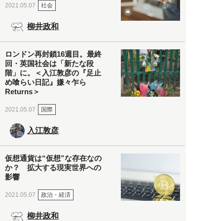
社会
2021.05.07
柳井政和
ロンドン再封鎖16週目。最終
回・英国社会は「新たな段
階」に。＜入江敦彦の『足止
め喰らい日記』嫌々乍ら
Returns＞
国際
2021.05.07
入江敦彦
仮想通貨は“仮想”な存在なの
か？ 拡大する現実世界への
影響
政治・経済
2021.05.07
柳井政和