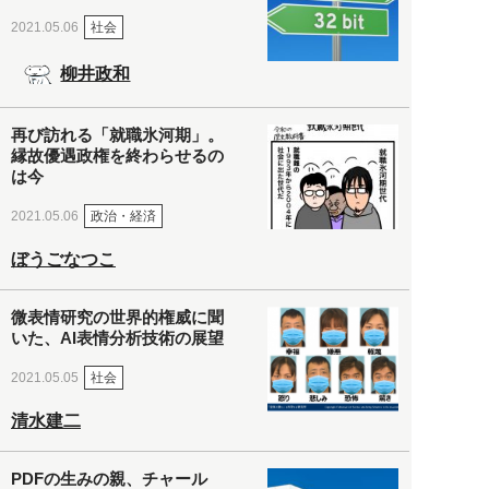
社会
2021.05.06
柳井政和
再び訪れる「就職氷河期」。
縁故優遇政権を終わらせるの
は今
政治・経済
2021.05.06
ぼうごなつこ
微表情研究の世界的権威に聞
いた、AI表情分析技術の展望
社会
2021.05.05
清水建二
PDFの生みの親、チャール