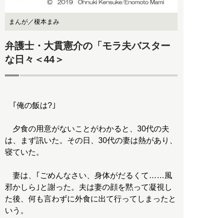
まんが／榎本まみ
弁護士・大貫憲介の「モラ夫バスター
な日々＜44＞
｢俺の飯は?｣
夕食の用意がないことがわかると、30代の夫
は、まず訊いた。その日、30代の妻は熱があり、
寝ていた。
妻は、｢ごめんなさい、身体がだるくて……風
邪かしら｣と謝った。夫は妻の顔を黙って凝視し
た後、何も言わずに外食に出て行ってしまったと
いう。