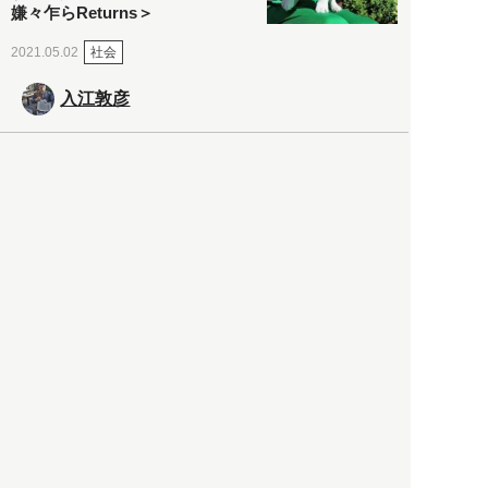
嫌々乍らReturns＞
社会
2021.05.02
入江敦彦
「ケーキの出前」に「高級ブ
ランドのサブスク」も――コ
ロナ禍のなか「進化」する百
貨店
政治・経済
2021.05.02
都市商業研究所
「高度外国人材」という言葉
に潜む欺瞞と、日本が搾取し
依存する圧倒的多数の外国人
労働者の実像とは？
社会
2021.05.01