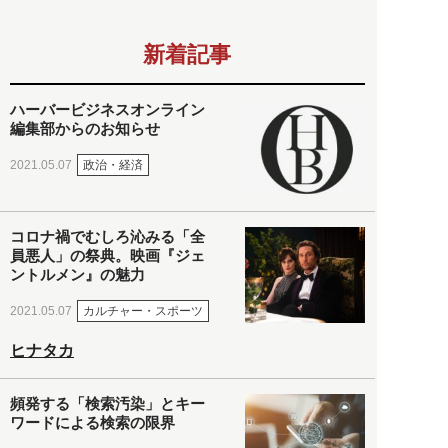
新着記事
ハーバービジネスオンライン
編集部からのお知らせ
政治・経済
2021.05.07
コロナ禍でむしろ沁みる「全
員悪人」の祭典。映画『ジェ
ントルメン』の魅力
カルチャー・スポーツ
2021.05.07
ヒナタカ
頻発する「検索汚染」とキー
ワードによる検索の限界