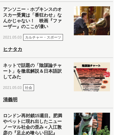
アンソニー・ホプキンスのオ
スカー受賞は「番狂わせ」な
んかじゃない！ 映画『ファ
ーザー』のここが凄い
カルチャー・スポーツ
2021.05.03
ヒナタカ
ネットで話題の「陰謀論チャ
ート」を徹底解説＆日本語訳
してみた
社会
2021.05.03
清義明
ロンドン再封鎖15週目。肥満
やペットに現れ出したニュー
ノーマル社会の歪み＜入江敦
彦の『足止め喰らい日記』