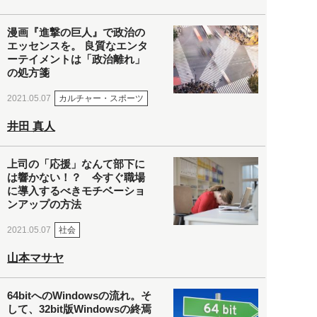
漫画『進撃の巨人』で政治の
エッセンスを。 良質なエンタ
ーテイメントは「政治離れ」
の処方箋
カルチャー・スポーツ
2021.05.07
井田 真人
上司の「応援」なんて部下に
は響かない！？ 今すぐ職場
に導入するべきモチベーショ
ンアップの方法
社会
2021.05.07
山本マサヤ
64bitへのWindowsの流れ。そ
して、32bit版Windowsの終焉