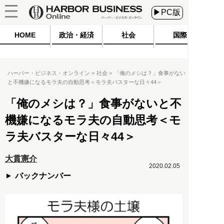
▶PC版
HOME
政治・経済
社会
国際
ハーバー・ビジネス・オンライン
社会
「俺のメシは？」食事がない
と不機嫌になるモラ夫の自動思考＜モラ夫バスターな日々44＞
「俺のメシは？」食事がないと不
機嫌になるモラ夫の自動思考＜モ
ラ夫バスターな日々44＞
大貫憲介
2020.02.05
バックナンバー