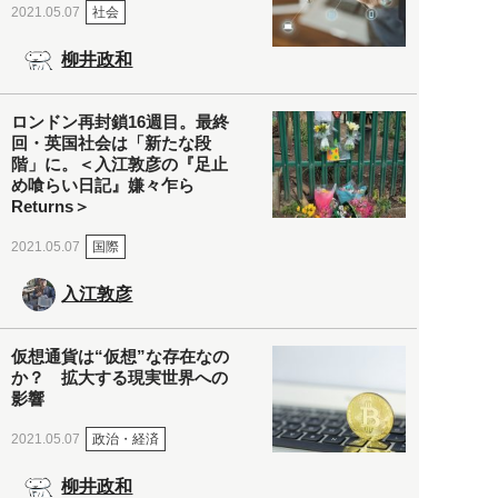
社会
2021.05.07
柳井政和
ロンドン再封鎖16週目。最終
回・英国社会は「新たな段
階」に。＜入江敦彦の『足止
め喰らい日記』嫌々乍ら
Returns＞
国際
2021.05.07
入江敦彦
仮想通貨は“仮想”な存在なの
か？ 拡大する現実世界への
影響
政治・経済
2021.05.07
柳井政和