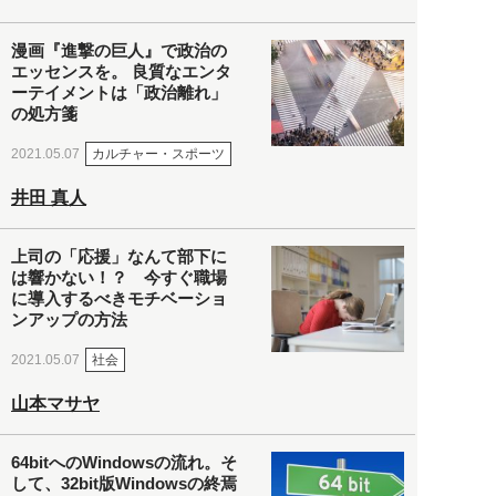
漫画『進撃の巨人』で政治の
エッセンスを。 良質なエンタ
ーテイメントは「政治離れ」
の処方箋
カルチャー・スポーツ
2021.05.07
井田 真人
上司の「応援」なんて部下に
は響かない！？ 今すぐ職場
に導入するべきモチベーショ
ンアップの方法
社会
2021.05.07
山本マサヤ
64bitへのWindowsの流れ。そ
して、32bit版Windowsの終焉