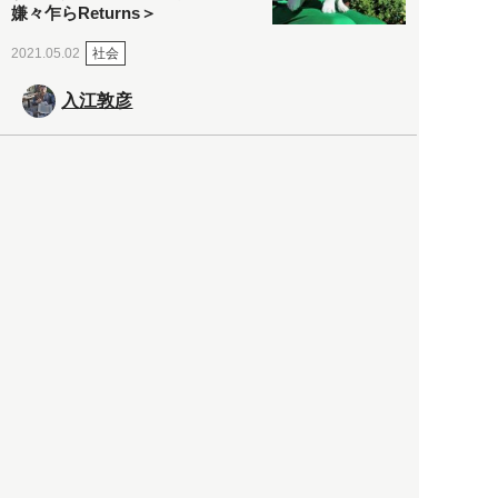
嫌々乍らReturns＞
社会
2021.05.02
入江敦彦
「ケーキの出前」に「高級ブ
ランドのサブスク」も――コ
ロナ禍のなか「進化」する百
貨店
政治・経済
2021.05.02
都市商業研究所
「高度外国人材」という言葉
に潜む欺瞞と、日本が搾取し
依存する圧倒的多数の外国人
労働者の実像とは？
社会
2021.05.01