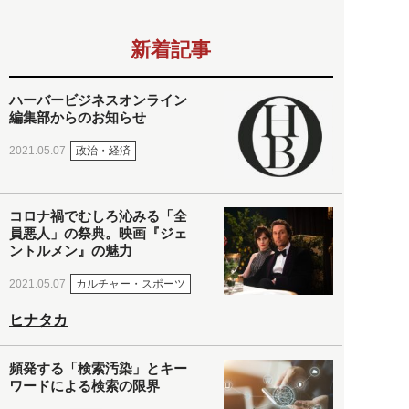
新着記事
ハーバービジネスオンライン
編集部からのお知らせ
政治・経済
2021.05.07
コロナ禍でむしろ沁みる「全
員悪人」の祭典。映画『ジェ
ントルメン』の魅力
カルチャー・スポーツ
2021.05.07
ヒナタカ
頻発する「検索汚染」とキー
ワードによる検索の限界