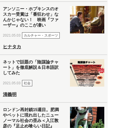
アンソニー・ホプキンスのオ
スカー受賞は「番狂わせ」な
んかじゃない！ 映画『ファ
ーザー』のここが凄い
カルチャー・スポーツ
2021.05.03
ヒナタカ
ネットで話題の「陰謀論チャ
ート」を徹底解説＆日本語訳
してみた
社会
2021.05.03
清義明
ロンドン再封鎖15週目。肥満
やペットに現れ出したニュー
ノーマル社会の歪み＜入江敦
彦の『足止め喰らい日記』