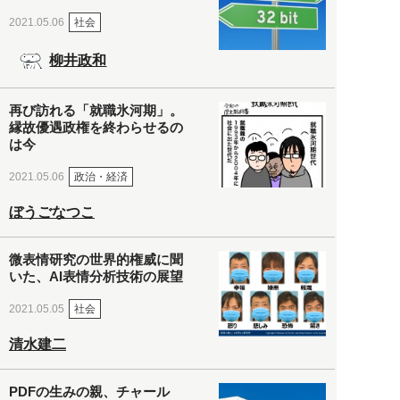
社会
2021.05.06
柳井政和
再び訪れる「就職氷河期」。
縁故優遇政権を終わらせるの
は今
政治・経済
2021.05.06
ぼうごなつこ
微表情研究の世界的権威に聞
いた、AI表情分析技術の展望
社会
2021.05.05
清水建二
PDFの生みの親、チャール