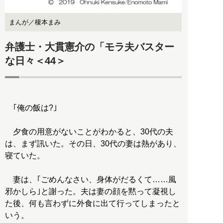
まんが／榎本まみ
弁護士・大貫憲介の「モラ夫バスター
な日々＜44＞
｢俺の飯は?｣
夕食の用意がないことがわかると、30代の夫
は、まず訊いた。その日、30代の妻は熱があり、
寝ていた。
妻は、｢ごめんなさい、身体がだるくて……風
邪かしら｣と謝った。夫は妻の顔を黙って凝視し
た後、何も言わずに外食に出て行ってしまったと
いう。