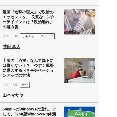
漫画『進撃の巨人』で政治の
エッセンスを。 良質なエンタ
ーテイメントは「政治離れ」
の処方箋
カルチャー・スポーツ
2021.05.07
井田 真人
上司の「応援」なんて部下に
は響かない！？ 今すぐ職場
に導入するべきモチベーショ
ンアップの方法
社会
2021.05.07
山本マサヤ
64bitへのWindowsの流れ。そ
して、32bit版Windowsの終焉