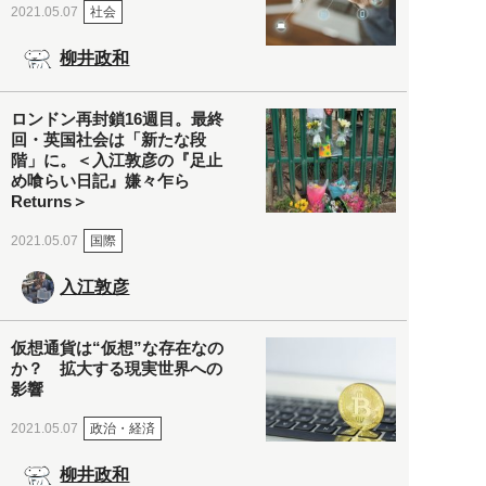
社会
2021.05.07
柳井政和
ロンドン再封鎖16週目。最終
回・英国社会は「新たな段
階」に。＜入江敦彦の『足止
め喰らい日記』嫌々乍ら
Returns＞
国際
2021.05.07
入江敦彦
仮想通貨は“仮想”な存在なの
か？ 拡大する現実世界への
影響
政治・経済
2021.05.07
柳井政和