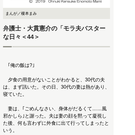
まんが／榎本まみ
弁護士・大貫憲介の「モラ夫バスター
な日々＜44＞
｢俺の飯は?｣
夕食の用意がないことがわかると、30代の夫
は、まず訊いた。その日、30代の妻は熱があり、
寝ていた。
妻は、｢ごめんなさい、身体がだるくて……風
邪かしら｣と謝った。夫は妻の顔を黙って凝視し
た後、何も言わずに外食に出て行ってしまったと
いう。