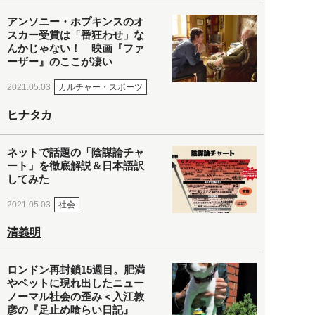
アンソニー・ホプキンスのオ
スカー受賞は「番狂わせ」な
んかじゃない！ 映画『ファ
ーザー』のここが凄い
カルチャー・スポーツ
2021.05.03
ヒナタカ
ネットで話題の「陰謀論チャ
ート」を徹底解説＆日本語訳
してみた
社会
2021.05.03
清義明
ロンドン再封鎖15週目。肥満
やペットに現れ出したニュー
ノーマル社会の歪み＜入江敦
彦の『足止め喰らい日記』