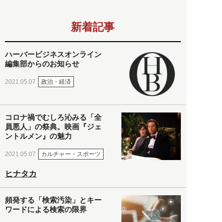
新着記事
ハーバービジネスオンライン
編集部からのお知らせ
政治・経済
2021.05.07
コロナ禍でむしろ沁みる「全
員悪人」の祭典。映画『ジェ
ントルメン』の魅力
カルチャー・スポーツ
2021.05.07
ヒナタカ
頻発する「検索汚染」とキー
ワードによる検索の限界