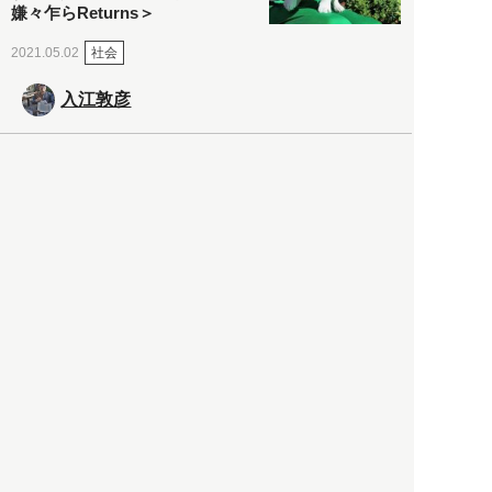
嫌々乍らReturns＞
社会
2021.05.02
入江敦彦
「ケーキの出前」に「高級ブ
ランドのサブスク」も――コ
ロナ禍のなか「進化」する百
貨店
政治・経済
2021.05.02
都市商業研究所
「高度外国人材」という言葉
に潜む欺瞞と、日本が搾取し
依存する圧倒的多数の外国人
労働者の実像とは？
社会
2021.05.01