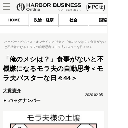
▶PC版
HOME
政治・経済
社会
国際
ハーバー・ビジネス・オンライン
社会
「俺のメシは？」食事がない
と不機嫌になるモラ夫の自動思考＜モラ夫バスターな日々44＞
「俺のメシは？」食事がないと不
機嫌になるモラ夫の自動思考＜モ
ラ夫バスターな日々44＞
大貫憲介
2020.02.05
バックナンバー