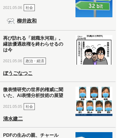
社会
2021.05.06
柳井政和
再び訪れる「就職氷河期」。
縁故優遇政権を終わらせるの
は今
政治・経済
2021.05.06
ぼうごなつこ
微表情研究の世界的権威に聞
いた、AI表情分析技術の展望
社会
2021.05.05
清水建二
PDFの生みの親、チャール