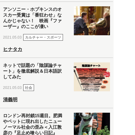
アンソニー・ホプキンスのオ
スカー受賞は「番狂わせ」な
んかじゃない！ 映画『ファ
ーザー』のここが凄い
カルチャー・スポーツ
2021.05.03
ヒナタカ
ネットで話題の「陰謀論チャ
ート」を徹底解説＆日本語訳
してみた
社会
2021.05.03
清義明
ロンドン再封鎖15週目。肥満
やペットに現れ出したニュー
ノーマル社会の歪み＜入江敦
彦の『足止め喰らい日記』