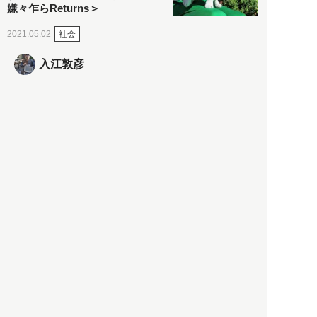
嫌々乍らReturns＞
社会
2021.05.02
入江敦彦
「ケーキの出前」に「高級ブ
ランドのサブスク」も――コ
ロナ禍のなか「進化」する百
貨店
政治・経済
2021.05.02
都市商業研究所
「高度外国人材」という言葉
に潜む欺瞞と、日本が搾取し
依存する圧倒的多数の外国人
労働者の実像とは？
社会
2021.05.01