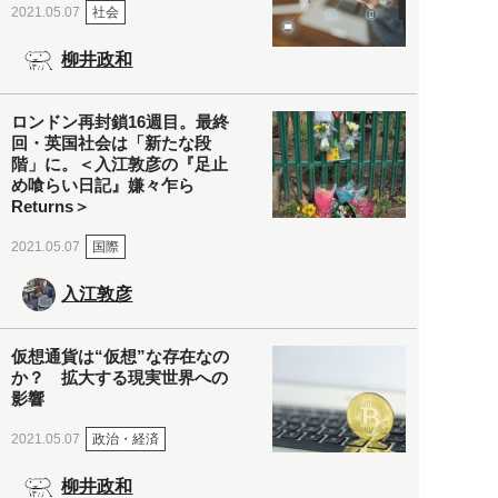
社会
2021.05.07
柳井政和
ロンドン再封鎖16週目。最終
回・英国社会は「新たな段
階」に。＜入江敦彦の『足止
め喰らい日記』嫌々乍ら
Returns＞
国際
2021.05.07
入江敦彦
仮想通貨は“仮想”な存在なの
か？ 拡大する現実世界への
影響
政治・経済
2021.05.07
柳井政和