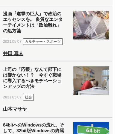
漫画『進撃の巨人』で政治の
エッセンスを。 良質なエンタ
ーテイメントは「政治離れ」
の処方箋
カルチャー・スポーツ
2021.05.07
井田 真人
上司の「応援」なんて部下に
は響かない！？ 今すぐ職場
に導入するべきモチベーショ
ンアップの方法
社会
2021.05.07
山本マサヤ
64bitへのWindowsの流れ。そ
して、32bit版Windowsの終焉