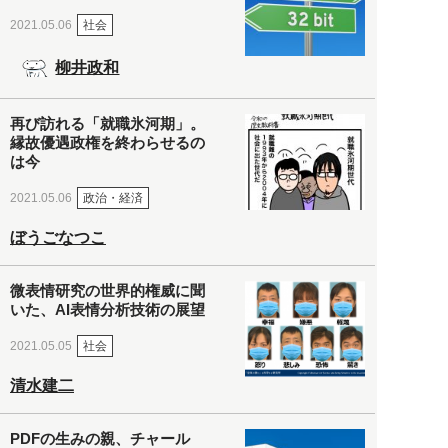
社会
2021.05.06
柳井政和
再び訪れる「就職氷河期」。
縁故優遇政権を終わらせるの
は今
政治・経済
2021.05.06
ぼうごなつこ
微表情研究の世界的権威に聞
いた、AI表情分析技術の展望
社会
2021.05.05
清水建二
PDFの生みの親、チャール