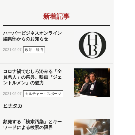
新着記事
ハーバービジネスオンライン
編集部からのお知らせ
政治・経済
2021.05.07
コロナ禍でむしろ沁みる「全
員悪人」の祭典。映画『ジェ
ントルメン』の魅力
カルチャー・スポーツ
2021.05.07
ヒナタカ
頻発する「検索汚染」とキー
ワードによる検索の限界