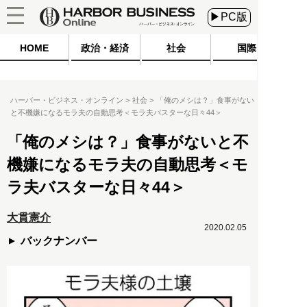
▶PC版
HOME
政治・経済
社会
国際
ハーバー・ビジネス・オンライン
社会
「俺のメシは？」食事がない
と不機嫌になるモラ夫の自動思考＜モラ夫バスターな日々44＞
「俺のメシは？」食事がないと不
機嫌になるモラ夫の自動思考＜モ
ラ夫バスターな日々44＞
大貫憲介
2020.02.05
バックナンバー