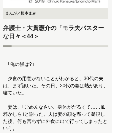
まんが／榎本まみ
弁護士・大貫憲介の「モラ夫バスター
な日々＜44＞
｢俺の飯は?｣
夕食の用意がないことがわかると、30代の夫
は、まず訊いた。その日、30代の妻は熱があり、
寝ていた。
妻は、｢ごめんなさい、身体がだるくて……風
邪かしら｣と謝った。夫は妻の顔を黙って凝視し
た後、何も言わずに外食に出て行ってしまったと
いう。