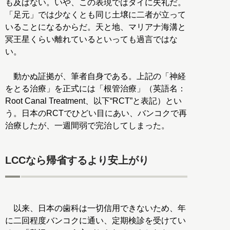
も及ばない。いや、この表現ではタイに失礼だ。
「足元」では少なくとも同じ土壌に二者が立って
いることになるからだ。天と地、マリアナ海溝と
冥王星くらい離れているといっても過言ではな
い。
動かぬ証拠が、筆者自身である。上記の「神経
をとる治療」を正式には「根管治療」（英語名：
Root Canal Treatment、以下“RCT”と表記）とい
う。日本のRCTでひどい目にあい、バンコクで再
治療したが、一週間弱で完治してしまった。
LCCなら帰省するより安上がり
以来、日本の歯科は一切信用できないため、年
に二回程度バンコクに通い、定期検診を受けてい