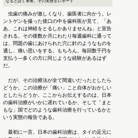
なると説く筆者。その実態をレポート
虫歯の痛みが激しくなり、歯医者に向かう。レ
ントゲンを撮った後口の中を歯科医が見て、「あ
あ、これは神経をとるしかありませんね」と宣告
される。その後数か月にわたり毎週歯科に通って
は、問題の歯にあけられた穴に針のようなものを
通し、痛い思いをする。もちろん、毎回数千円を
支払う―多くの方に同じような経験があるはず
だ。
だが、その治療法が全て間違いだったとしたら
どうか。この治療が「痛い」こと自体がおかしい
としたらどうか。ここからお伝えするのは、日本
の歯科治療がいかに遅れているか、そして「まと
もな」国でどのような歯科治療を行っているかと
いう実態の報告である。
最初に一言。日本の歯科治療は、タイの足元に