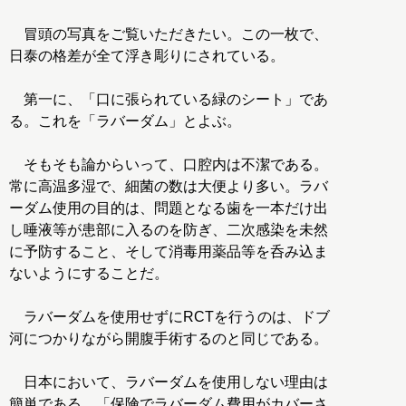
冒頭の写真をご覧いただきたい。この一枚で、
日泰の格差が全て浮き彫りにされている。
第一に、「口に張られている緑のシート」であ
る。これを「ラバーダム」とよぶ。
そもそも論からいって、口腔内は不潔である。
常に高温多湿で、細菌の数は大便より多い。ラバ
ーダム使用の目的は、問題となる歯を一本だけ出
し唾液等が患部に入るのを防ぎ、二次感染を未然
に予防すること、そして消毒用薬品等を呑み込ま
ないようにすることだ。
ラバーダムを使用せずにRCTを行うのは、ドブ
河につかりながら開腹手術するのと同じである。
日本において、ラバーダムを使用しない理由は
簡単である。「保険でラバーダム費用がカバーさ