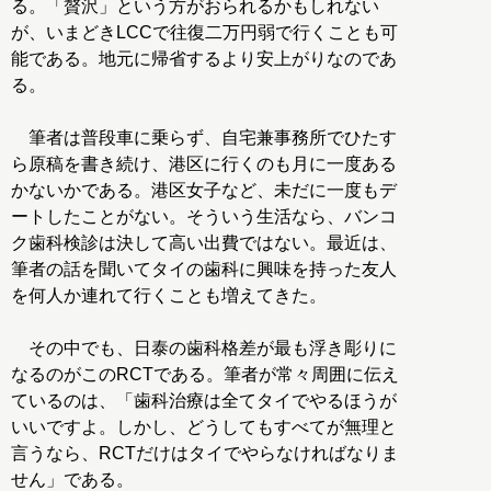
る。「贅沢」という方がおられるかもしれない
が、いまどきLCCで往復二万円弱で行くことも可
能である。地元に帰省するより安上がりなのであ
る。
筆者は普段車に乗らず、自宅兼事務所でひたす
ら原稿を書き続け、港区に行くのも月に一度ある
かないかである。港区女子など、未だに一度もデ
ートしたことがない。そういう生活なら、バンコ
ク歯科検診は決して高い出費ではない。最近は、
筆者の話を聞いてタイの歯科に興味を持った友人
を何人か連れて行くことも増えてきた。
その中でも、日泰の歯科格差が最も浮き彫りに
なるのがこのRCTである。筆者が常々周囲に伝え
ているのは、「歯科治療は全てタイでやるほうが
いいですよ。しかし、どうしてもすべてが無理と
言うなら、RCTだけはタイでやらなければなりま
せん」である。