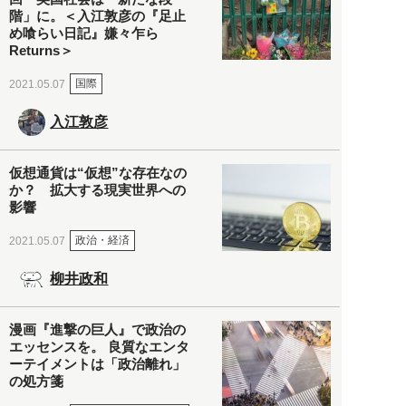
階」に。＜入江敦彦の『足止
め喰らい日記』嫌々乍ら
Returns＞
国際
2021.05.07
入江敦彦
仮想通貨は“仮想”な存在なの
か？ 拡大する現実世界への
影響
政治・経済
2021.05.07
柳井政和
漫画『進撃の巨人』で政治の
エッセンスを。 良質なエンタ
ーテイメントは「政治離れ」
の処方箋