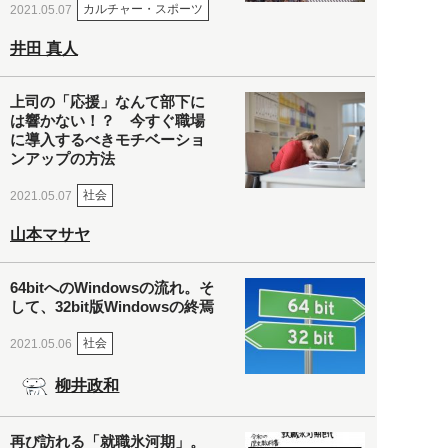
カルチャー・スポーツ
2021.05.07
井田 真人
上司の「応援」なんて部下に
は響かない！？ 今すぐ職場
に導入するべきモチベーショ
ンアップの方法
社会
2021.05.07
山本マサヤ
64bitへのWindowsの流れ。そ
して、32bit版Windowsの終焉
社会
2021.05.06
柳井政和
再び訪れる「就職氷河期」。