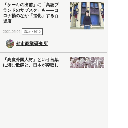
「ケーキの出前」に「高級ブ
ランドのサブスク」も――コ
ロナ禍のなか「進化」する百
貨店
政治・経済
2021.05.02
都市商業研究所
「高度外国人材」という言葉
に潜む欺瞞と、日本が搾取し
依存する圧倒的多数の外国人
労働者の実像とは？
社会
2021.05.01
月刊日本
以前の記事をもっと見る