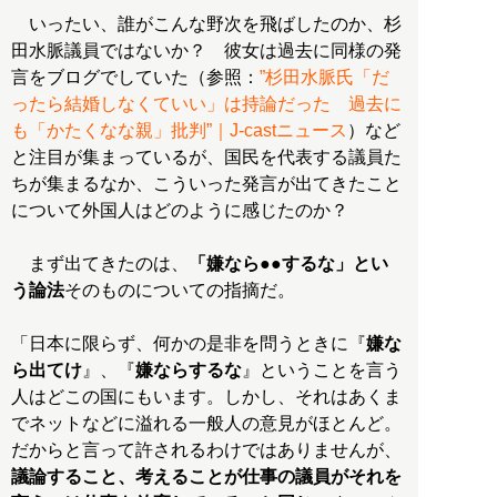
いったい、誰がこんな野次を飛ばしたのか、杉
田水脈議員ではないか？ 彼女は過去に同様の発
言をブログでしていた（参照：
”杉田水脈氏「だ
ったら結婚しなくていい」は持論だった 過去に
も「かたくなな親」批判”｜J-castニュース
）など
と注目が集まっているが、国民を代表する議員た
ちが集まるなか、こういった発言が出てきたこと
について外国人はどのように感じたのか？
まず出てきたのは、
「嫌なら●●するな」とい
う論法
そのものについての指摘だ。
「日本に限らず、何かの是非を問うときに『
嫌な
ら出てけ
』、『
嫌ならするな
』ということを言う
人はどこの国にもいます。しかし、それはあくま
でネットなどに溢れる一般人の意見がほとんど。
だからと言って許されるわけではありませんが、
議論すること、考えることが仕事の議員がそれを