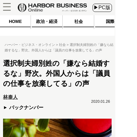
▶PC版
HOME
政治・経済
社会
国際
ハーバー・ビジネス・オンライン
社会
選択制夫婦別姓の「嫌なら結
婚するな」野次。外国人からは「議員の仕事を放棄してる」の声
選択制夫婦別姓の「嫌なら結婚す
るな」野次。外国人からは「議員
の仕事を放棄してる」の声
林泰人
2020.01.26
バックナンバー