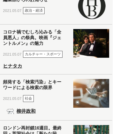
政治・経済
2021.05.07
コロナ禍でむしろ沁みる「全
員悪人」の祭典。映画『ジェ
ントルメン』の魅力
カルチャー・スポーツ
2021.05.07
ヒナタカ
頻発する「検索汚染」とキー
ワードによる検索の限界
社会
2021.05.07
柳井政和
ロンドン再封鎖16週目。最終
回・英国社会は「新たな段