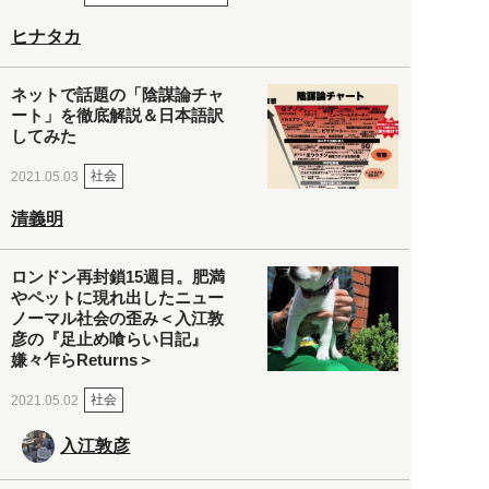
ヒナタカ
ネットで話題の「陰謀論チャ
ート」を徹底解説＆日本語訳
してみた
社会
2021.05.03
清義明
ロンドン再封鎖15週目。肥満
やペットに現れ出したニュー
ノーマル社会の歪み＜入江敦
彦の『足止め喰らい日記』
嫌々乍らReturns＞
社会
2021.05.02
入江敦彦