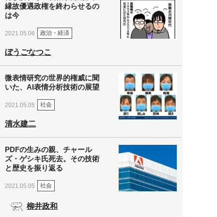
縁故優遇政権を終わらせるの
は今
政治・経済
2021.05.06
ぼうごなつこ
微表情研究の世界的権威に聞
いた、AI表情分析技術の展望
社会
2021.05.05
清水建二
PDFの生みの親、チャール
ズ・ゲシキ氏死去。その技術
と歴史を振り返る
社会
2021.05.05
柳井政和