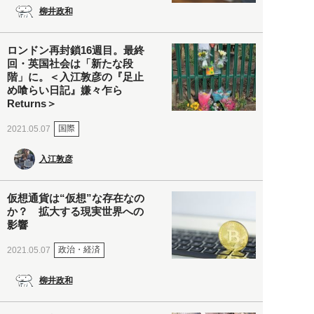
柳井政和
ロンドン再封鎖16週目。最終
回・英国社会は「新たな段
階」に。＜入江敦彦の『足止
め喰らい日記』嫌々乍ら
Returns＞
国際
2021.05.07
入江敦彦
仮想通貨は“仮想”な存在なの
か？ 拡大する現実世界への
影響
政治・経済
2021.05.07
柳井政和