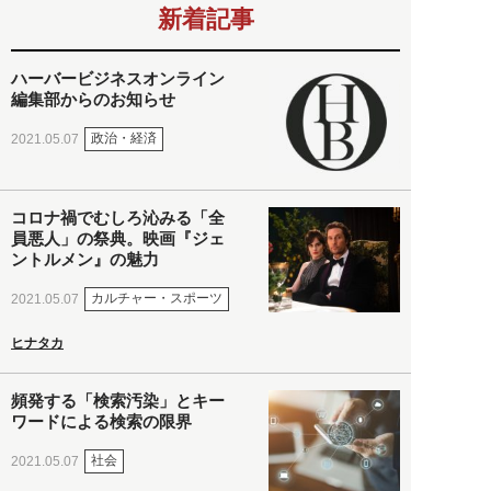
新着記事
ハーバービジネスオンライン
編集部からのお知らせ
政治・経済
2021.05.07
コロナ禍でむしろ沁みる「全
員悪人」の祭典。映画『ジェ
ントルメン』の魅力
カルチャー・スポーツ
2021.05.07
ヒナタカ
頻発する「検索汚染」とキー
ワードによる検索の限界
社会
2021.05.07