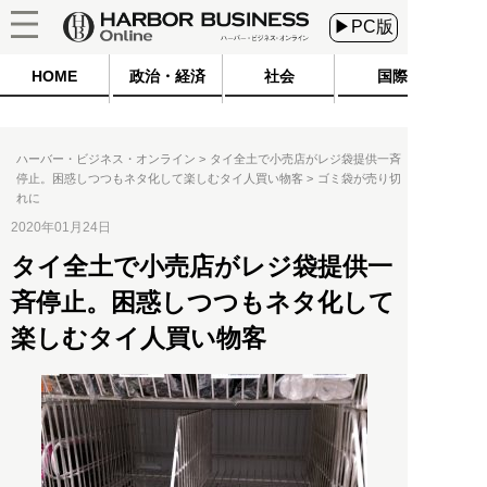
▶PC版
HOME
政治・経済
社会
国際
ハーバー・ビジネス・オンライン
タイ全土で小売店がレジ袋提供一斉
停止。困惑しつつもネタ化して楽しむタイ人買い物客
ゴミ袋が売り切
れに
2020年01月24日
タイ全土で小売店がレジ袋提供一
斉停止。困惑しつつもネタ化して
楽しむタイ人買い物客