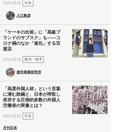
社会
2021.05.02
入江敦彦
「ケーキの出前」に「高級ブ
ランドのサブスク」も――コ
ロナ禍のなか「進化」する百
貨店
政治・経済
2021.05.02
都市商業研究所
「高度外国人材」という言葉
に潜む欺瞞と、日本が搾取し
依存する圧倒的多数の外国人
労働者の実像とは？
社会
2021.05.01
月刊日本