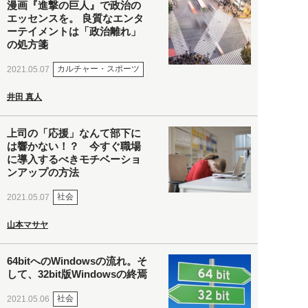
漫画『進撃の巨人』で政治の
エッセンスを。 良質なエンタ
ーテイメントは「政治離れ」
の処方箋
カルチャー・スポーツ
2021.05.07
井田 真人
上司の「応援」なんて部下に
は響かない！？ 今すぐ職場
に導入するべきモチベーショ
ンアップの方法
社会
2021.05.07
山本マサヤ
64bitへのWindowsの流れ。そ
して、32bit版Windowsの終焉
社会
2021.05.06