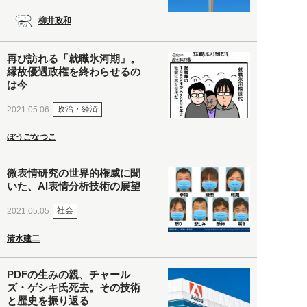
柳井政和
再び訪れる「就職氷河期」。
縁故優遇政権を終わらせるの
は今
政治・経済
2021.05.06
ぼうごなつこ
微表情研究の世界的権威に聞
いた、AI表情分析技術の展望
社会
2021.05.05
清水建二
PDFの生みの親、チャール
ズ・ゲシキ氏死去。その技術
と歴史を振り返る