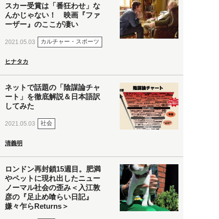
スカー受賞は「番狂わせ」な
んかじゃない！ 映画『ファ
ーザー』のここが凄い
カルチャー・スポーツ
2021.05.03
ヒナタカ
ネットで話題の「陰謀論チャ
ート」を徹底解説＆日本語訳
してみた
社会
2021.05.03
清義明
ロンドン再封鎖15週目。肥満
やペットに現れ出したニュー
ノーマル社会の歪み＜入江敦
彦の『足止め喰らい日記』
嫌々乍らReturns＞