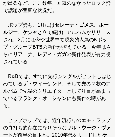
が出るなど、ここ数年、元気のなかったロック勢
で話題が豊富な状況だ。
ポップ勢も、1月には
セレーナ・ゴメス
、
ホー
ルジー
、
ケシャ
と立て続けにアルバムがリリース
され、2月には今や世界中で現象的人気のKポッ
プ・グループ
BTS
の新作が控えている。今年はさ
らに
リアーナ
、
レディ・ガガ
の新作発表が有力視
されている。
R&Bでは、すでに先行シングルがヒットしはじ
めている
ザ・ウィーケンド
、そして先の２枚のア
ルバムで先端のクリエイターとして注目が高まっ
ている
フランク・オーシャン
にも新作の噂があ
る。
ヒップホップでは、近年流行りのエモ・ラップ
の真打ち的存在になりそうな
リル・ウージ・ヴァ
ート
が前半の目玉か。2010年代をリードした
ケ