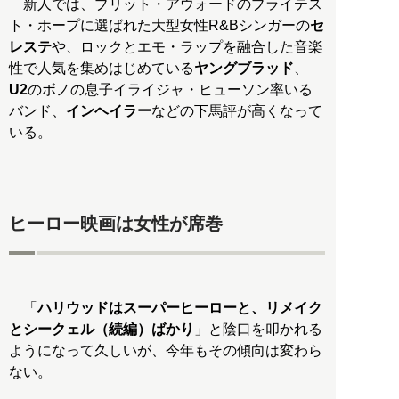
新人では、ブリット・アウォードのブライテス
ト・ホープに選ばれた大型女性R&Bシンガーの
セ
レステ
や、ロックとエモ・ラップを融合した音楽
性で人気を集めはじめている
ヤングブラッド
、
U2
のボノの息子イライジャ・ヒューソン率いる
バンド、
インヘイラー
などの下馬評が高くなって
いる。
ヒーロー映画は女性が席巻
「
ハリウッドはスーパーヒーローと、リメイク
とシークェル（続編）ばかり
」と陰口を叩かれる
ようになって久しいが、今年もその傾向は変わら
ない。