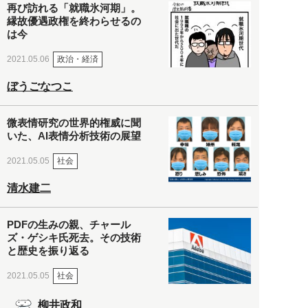
再び訪れる「就職氷河期」。
縁故優遇政権を終わらせるの
は今
政治・経済
2021.05.06
ぼうごなつこ
微表情研究の世界的権威に聞
いた、AI表情分析技術の展望
社会
2021.05.05
清水建二
PDFの生みの親、チャール
ズ・ゲシキ氏死去。その技術
と歴史を振り返る
社会
2021.05.05
柳井政和