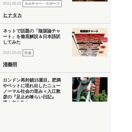
カルチャー・スポーツ
2021.05.03
ヒナタカ
ネットで話題の「陰謀論チャ
ート」を徹底解説＆日本語訳
してみた
社会
2021.05.03
清義明
ロンドン再封鎖15週目。肥満
やペットに現れ出したニュー
ノーマル社会の歪み＜入江敦
彦の『足止め喰らい日記』
嫌々乍らReturns＞
社会
2021.05.02
入江敦彦