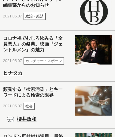
編集部からのお知らせ
政治・経済
2021.05.07
コロナ禍でむしろ沁みる「全
員悪人」の祭典。映画『ジェ
ントルメン』の魅力
カルチャー・スポーツ
2021.05.07
ヒナタカ
頻発する「検索汚染」とキー
ワードによる検索の限界
社会
2021.05.07
柳井政和
ロンドン再封鎖16週目。最終