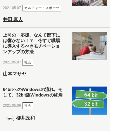
カルチャー・スポーツ
2021.05.07
井田 真人
上司の「応援」なんて部下に
は響かない！？ 今すぐ職場
に導入するべきモチベーショ
ンアップの方法
社会
2021.05.07
山本マサヤ
64bitへのWindowsの流れ。そ
して、32bit版Windowsの終焉
社会
2021.05.06
柳井政和