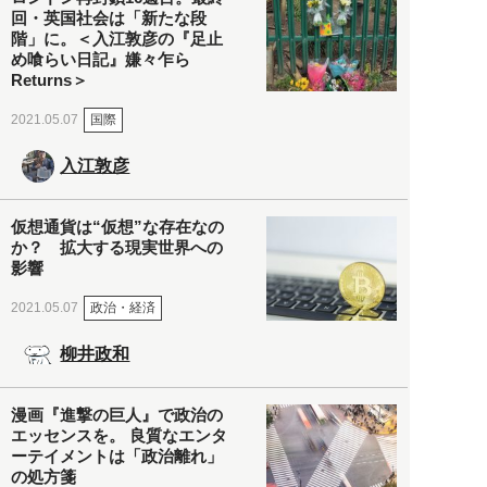
回・英国社会は「新たな段
階」に。＜入江敦彦の『足止
め喰らい日記』嫌々乍ら
Returns＞
国際
2021.05.07
入江敦彦
仮想通貨は“仮想”な存在なの
か？ 拡大する現実世界への
影響
政治・経済
2021.05.07
柳井政和
漫画『進撃の巨人』で政治の
エッセンスを。 良質なエンタ
ーテイメントは「政治離れ」
の処方箋