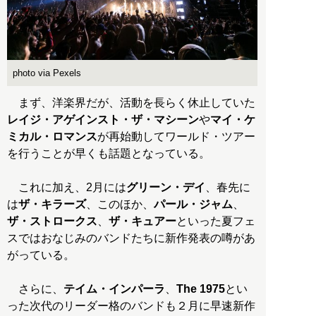
photo via Pexels
まず、洋楽界だが、活動を長らく休止していた
レイジ・アゲインスト・ザ・マシーン
や
マイ・ケ
ミカル・ロマンス
が再始動してワールド・ツアー
を行うことが早くも話題となっている。
これに加え、2月には
グリーン・デイ
、春先に
は
ザ・キラーズ
、このほか、
パール・ジャム
、
ザ・ストロークス
、
ザ・キュアー
といった夏フェ
スではおなじみのバンドたちに新作発表の噂があ
がっている。
さらに、
テイム・インパーラ
、
The 1975
とい
った次代のリーダー格のバンドも２月に早速新作