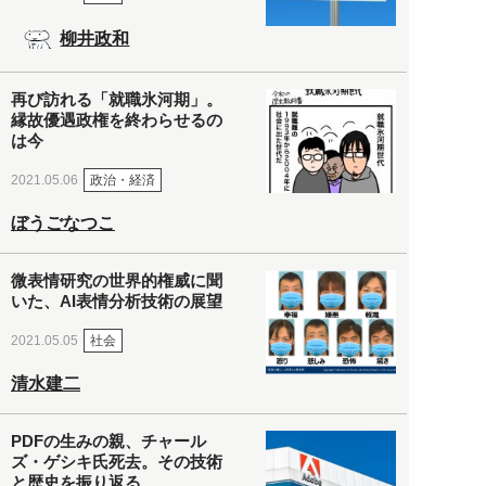
柳井政和
再び訪れる「就職氷河期」。
縁故優遇政権を終わらせるの
は今
政治・経済
2021.05.06
ぼうごなつこ
微表情研究の世界的権威に聞
いた、AI表情分析技術の展望
社会
2021.05.05
清水建二
PDFの生みの親、チャール
ズ・ゲシキ氏死去。その技術
と歴史を振り返る