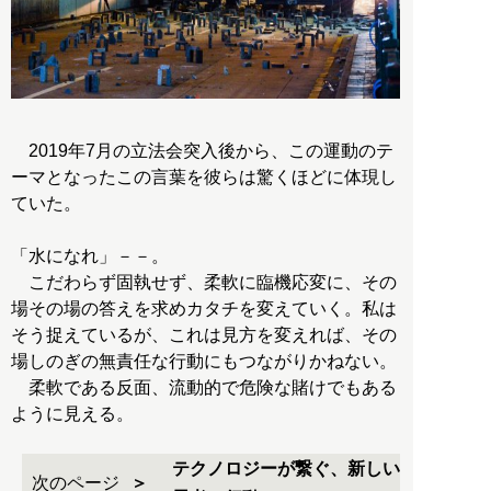
2019年7月の立法会突入後から、この運動のテ
ーマとなったこの言葉を彼らは驚くほどに体現し
ていた。
「水になれ」－－。
こだわらず固執せず、柔軟に臨機応変に、その
場その場の答えを求めカタチを変えていく。私は
そう捉えているが、これは見方を変えれば、その
場しのぎの無責任な行動にもつながりかねない。
柔軟である反面、流動的で危険な賭けでもある
ように見える。
テクノロジーが繋ぐ、新しい
次のページ