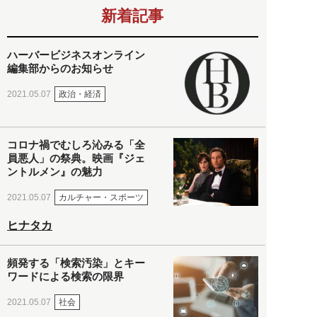
新着記事
ハーバービジネスオンライン
編集部からのお知らせ
政治・経済
2021.05.07
コロナ禍でむしろ沁みる「全
員悪人」の祭典。映画『ジェ
ントルメン』の魅力
カルチャー・スポーツ
2021.05.07
ヒナタカ
頻発する「検索汚染」とキー
ワードによる検索の限界
社会
2021.05.07