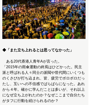
◆「また立ち上れるとは思ってなかった」
ある20代香港人青年Aが言った。
「2015年の雨傘運動の終焉はひどかった。民主
派と呼ばれる人々同士の派閥や世代間にいくつも
のくさびが打ち込まれ、皆、疲労でボロボロだっ
たし、互いへの不信感でばらばらになった。あれ
から４年。確かに学んだことは多いが、それ以上
になぜ立ち上がれたのか？なぜここまで自分たち
がタフに行動を続けられるのか？