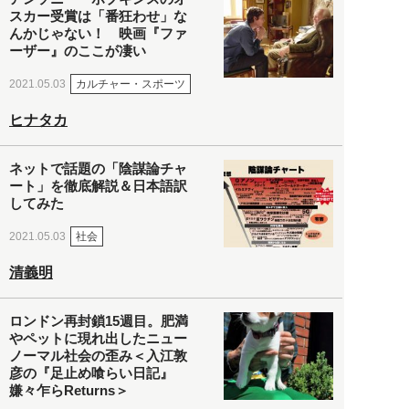
スカー受賞は「番狂わせ」な
んかじゃない！ 映画『ファ
ーザー』のここが凄い
カルチャー・スポーツ
2021.05.03
ヒナタカ
ネットで話題の「陰謀論チャ
ート」を徹底解説＆日本語訳
してみた
社会
2021.05.03
清義明
ロンドン再封鎖15週目。肥満
やペットに現れ出したニュー
ノーマル社会の歪み＜入江敦
彦の『足止め喰らい日記』
嫌々乍らReturns＞