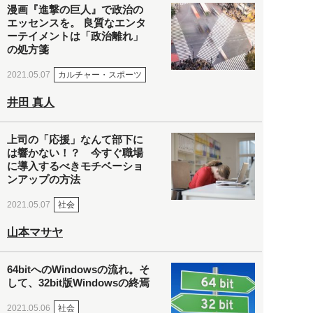
漫画『進撃の巨人』で政治の
エッセンスを。 良質なエンタ
ーテイメントは「政治離れ」
の処方箋
カルチャー・スポーツ
2021.05.07
井田 真人
上司の「応援」なんて部下に
は響かない！？ 今すぐ職場
に導入するべきモチベーショ
ンアップの方法
社会
2021.05.07
山本マサヤ
64bitへのWindowsの流れ。そ
して、32bit版Windowsの終焉
社会
2021.05.06