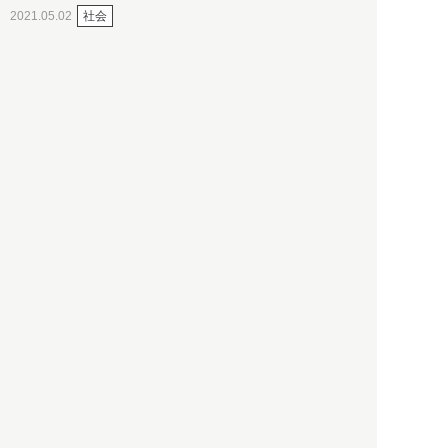
社会
2021.05.02
入江敦彦
「ケーキの出前」に「高級ブ
ランドのサブスク」も――コ
ロナ禍のなか「進化」する百
貨店
政治・経済
2021.05.02
都市商業研究所
「高度外国人材」という言葉
に潜む欺瞞と、日本が搾取し
依存する圧倒的多数の外国人
労働者の実像とは？
社会
2021.05.01
月刊日本