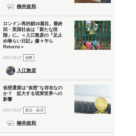
柳井政和
ロンドン再封鎖16週目。最終
回・英国社会は「新たな段
階」に。＜入江敦彦の『足止
め喰らい日記』嫌々乍ら
Returns＞
国際
2021.05.07
入江敦彦
仮想通貨は“仮想”な存在なの
か？ 拡大する現実世界への
影響
政治・経済
2021.05.07
柳井政和