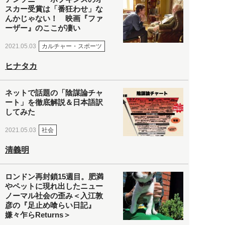
スカー受賞は「番狂わせ」な
んかじゃない！ 映画『ファ
ーザー』のここが凄い
カルチャー・スポーツ
2021.05.03
ヒナタカ
ネットで話題の「陰謀論チャ
ート」を徹底解説＆日本語訳
してみた
社会
2021.05.03
清義明
ロンドン再封鎖15週目。肥満
やペットに現れ出したニュー
ノーマル社会の歪み＜入江敦
彦の『足止め喰らい日記』
嫌々乍らReturns＞