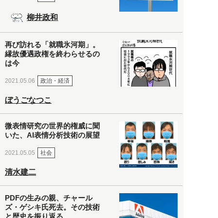
柳井政和
再び訪れる「就職氷河期」。
縁故優遇政権を終わらせるの
は今
政治・経済
2021.05.06
ぼうごなつこ
微表情研究の世界的権威に聞
いた、AI表情分析技術の展望
社会
2021.05.05
清水建二
PDFの生みの親、チャール
ズ・ゲシキ氏死去。その技術
と歴史を振り返る