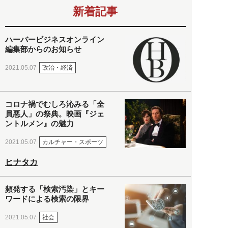
新着記事
ハーバービジネスオンライン
編集部からのお知らせ
政治・経済
2021.05.07
コロナ禍でむしろ沁みる「全
員悪人」の祭典。映画『ジェ
ントルメン』の魅力
カルチャー・スポーツ
2021.05.07
ヒナタカ
頻発する「検索汚染」とキー
ワードによる検索の限界
社会
2021.05.07