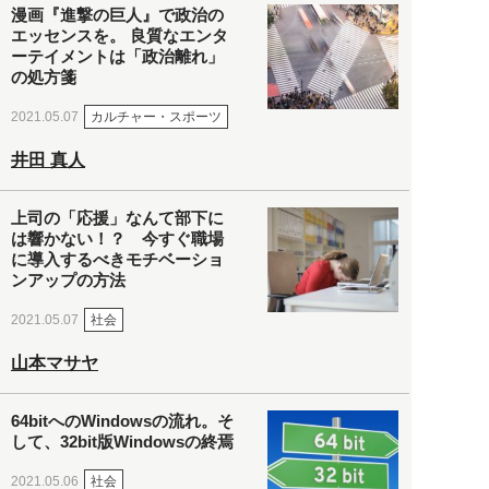
漫画『進撃の巨人』で政治の
エッセンスを。 良質なエンタ
ーテイメントは「政治離れ」
の処方箋
カルチャー・スポーツ
2021.05.07
井田 真人
上司の「応援」なんて部下に
は響かない！？ 今すぐ職場
に導入するべきモチベーショ
ンアップの方法
社会
2021.05.07
山本マサヤ
64bitへのWindowsの流れ。そ
して、32bit版Windowsの終焉
社会
2021.05.06