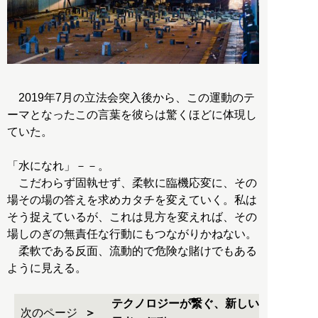
2019年7月の立法会突入後から、この運動のテ
ーマとなったこの言葉を彼らは驚くほどに体現し
ていた。
「水になれ」－－。
こだわらず固執せず、柔軟に臨機応変に、その
場その場の答えを求めカタチを変えていく。私は
そう捉えているが、これは見方を変えれば、その
場しのぎの無責任な行動にもつながりかねない。
柔軟である反面、流動的で危険な賭けでもある
ように見える。
テクノロジーが繋ぐ、新しい
次のページ