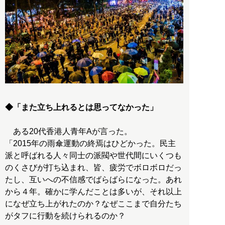
◆「また立ち上れるとは思ってなかった」
ある20代香港人青年Aが言った。
「2015年の雨傘運動の終焉はひどかった。民主
派と呼ばれる人々同士の派閥や世代間にいくつも
のくさびが打ち込まれ、皆、疲労でボロボロだっ
たし、互いへの不信感でばらばらになった。あれ
から４年。確かに学んだことは多いが、それ以上
になぜ立ち上がれたのか？なぜここまで自分たち
がタフに行動を続けられるのか？