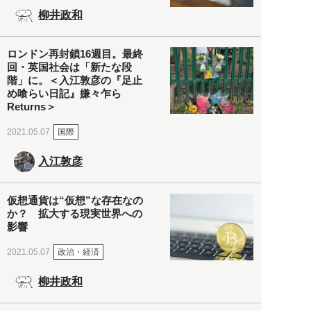
柳井政和
ロンドン再封鎖16週目。最終
回・英国社会は「新たな段
階」に。＜入江敦彦の『足止
め喰らい日記』嫌々乍ら
Returns＞
国際
2021.05.07
入江敦彦
仮想通貨は“仮想”な存在なの
か？ 拡大する現実世界への
影響
政治・経済
2021.05.07
柳井政和