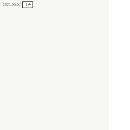
社会
2021.05.02
入江敦彦
「ケーキの出前」に「高級ブ
ランドのサブスク」も――コ
ロナ禍のなか「進化」する百
貨店
政治・経済
2021.05.02
都市商業研究所
「高度外国人材」という言葉
に潜む欺瞞と、日本が搾取し
依存する圧倒的多数の外国人
労働者の実像とは？
社会
2021.05.01
月刊日本