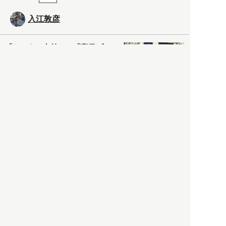
入江敦彦
「ケーキの出前」に「高級ブ
ランドのサブスク」も――コ
ロナ禍のなか「進化」する百
貨店
政治・経済
2021.05.02
都市商業研究所
「高度外国人材」という言葉
に潜む欺瞞と、日本が搾取し
依存する圧倒的多数の外国人
労働者の実像とは？
社会
2021.05.01
月刊日本