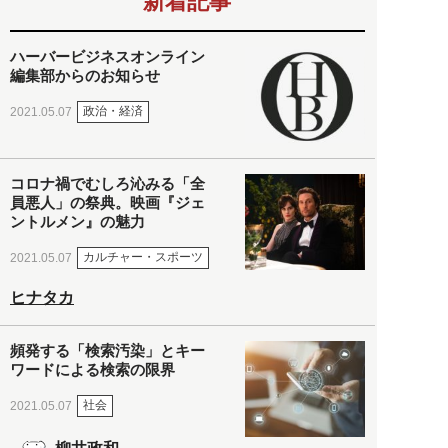
新着記事
ハーバービジネスオンライン
編集部からのお知らせ
政治・経済
2021.05.07
コロナ禍でむしろ沁みる「全
員悪人」の祭典。映画『ジェ
ントルメン』の魅力
カルチャー・スポーツ
2021.05.07
ヒナタカ
頻発する「検索汚染」とキー
ワードによる検索の限界
社会
2021.05.07