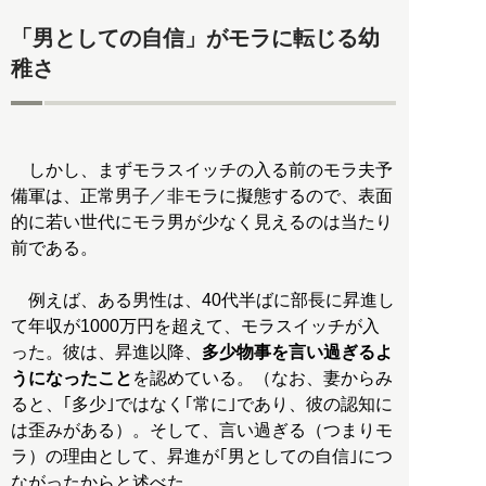
「男としての自信」がモラに転じる幼
稚さ
しかし、まずモラスイッチの入る前のモラ夫予
備軍は、正常男子／非モラに擬態するので、表面
的に若い世代にモラ男が少なく見えるのは当たり
前である。
例えば、ある男性は、40代半ばに部長に昇進し
て年収が1000万円を超えて、モラスイッチが入
った。彼は、昇進以降、
多少物事を言い過ぎるよ
うになったこと
を認めている。（なお、妻からみ
ると、｢多少｣ではなく｢常に｣であり、彼の認知に
は歪みがある）。そして、言い過ぎる（つまりモ
ラ）の理由として、昇進が｢男としての自信｣につ
ながったからと述べた。