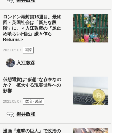
柳井政和
ロンドン再封鎖16週目。最終
回・英国社会は「新たな段
階」に。＜入江敦彦の『足止
め喰らい日記』嫌々乍ら
Returns＞
国際
2021.05.07
入江敦彦
仮想通貨は“仮想”な存在なの
か？ 拡大する現実世界への
影響
政治・経済
2021.05.07
柳井政和
漫画『進撃の巨人』で政治の