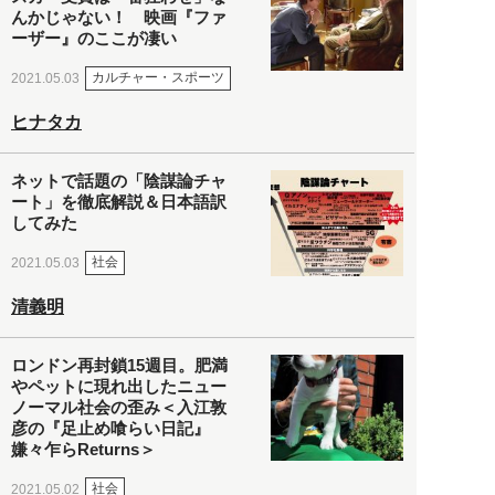
んかじゃない！ 映画『ファ
ーザー』のここが凄い
カルチャー・スポーツ
2021.05.03
ヒナタカ
ネットで話題の「陰謀論チャ
ート」を徹底解説＆日本語訳
してみた
社会
2021.05.03
清義明
ロンドン再封鎖15週目。肥満
やペットに現れ出したニュー
ノーマル社会の歪み＜入江敦
彦の『足止め喰らい日記』
嫌々乍らReturns＞
社会
2021.05.02