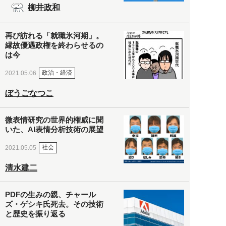
柳井政和
再び訪れる「就職氷河期」。
縁故優遇政権を終わらせるの
は今
政治・経済
2021.05.06
ぼうごなつこ
微表情研究の世界的権威に聞
いた、AI表情分析技術の展望
社会
2021.05.05
清水建二
PDFの生みの親、チャール
ズ・ゲシキ氏死去。その技術
と歴史を振り返る