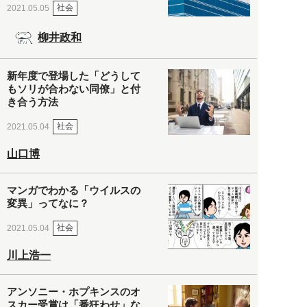
社会
2021.05.05
柳井政和
新年度で登場した「どうして
もソリが合わない同僚」と付
き合う方法
社会
2021.05.04
山口博
マンガでわかる「ウイルスの
変異」ってなに？
社会
2021.05.04
川上浩一
アンソニー・ホプキンスのオ
スカー受賞は「番狂わせ」な