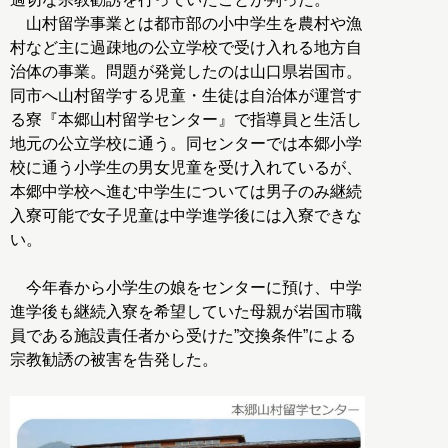
山村留学事業とは都市部の小中学生を農村や漁
村など主に過疎地の公立学校で受け入れる地方自
治体の事業。問題が発覚したのは山口県岩国市。
同市へ山村留学する児童・生徒は自治体が運営す
る寮『本郷山村留学センター』で指導員と生活し
地元の公立学校に通う。同センターでは本郷小学
校に通う小学生の男女児童を受け入れているが、
本郷中学校へ進む中学生については男子のみ継続
入寮可能で女子児童は中学進学後には入寮できな
い。
今年春から小学生の娘をセンターに預け、中学
進学後も継続入寮を希望していた母親が岩国市職
員である施設責任者から受けた”交換条件”による
宗教勧誘の被害を告発した。