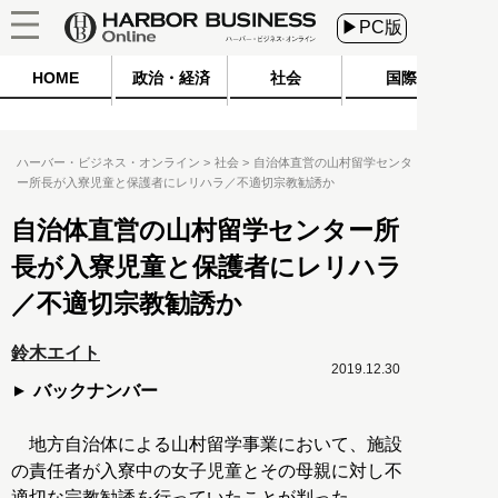
▶PC版
HOME
政治・経済
社会
国際
ハーバー・ビジネス・オンライン
社会
自治体直営の山村留学センタ
ー所長が入寮児童と保護者にレリハラ／不適切宗教勧誘か
自治体直営の山村留学センター所
長が入寮児童と保護者にレリハラ
／不適切宗教勧誘か
鈴木エイト
2019.12.30
バックナンバー
地方自治体による山村留学事業において、施設
の責任者が入寮中の女子児童とその母親に対し不
適切な宗教勧誘を行っていたことが判った。