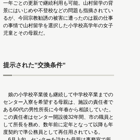
一年ごとの更新で継続利用も可能。山村留学の背
景にはいじめや不登校などの問題も指摘されてい
るが、今回宗教勧誘の被害に遭ったのは親の仕事
の事情で山村留学を選択した小学校高学年の女子
児童とその母親だ。
提示された”交換条件”
娘の小学校卒業後も継続して中学校卒業までの
センター入寮を希望する母親は、施設の責任者で
ある60代の男性所長に今年春から相談していた。
この責任者はセンター開設後32年間、市の職員と
して所長を務め、数年前に定年となって以降も年
度契約で準公務員として再任用されている。
6月上旬、センターを訪れた母親は事務室で所