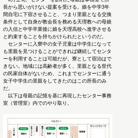
長から思いがけない提案を受ける。娘を中学3年
間自宅に下宿させること、つまり里親となる交換
条件として自身が教会長を務める天理教への母娘
の入信と中学卒業後に娘を天理高校へ進学させる
と約束することを持ちかけられたというのだ。
センターに入寮中の女子児童は中学生になって
も里親を見つけることができれば継続してセンタ
ーを利用することは可能だが、寮として宿泊はで
きない。地域には高齢者が多く、里親となる世代
の民家自体がないため、これまでセンターに通う
女子中学生の里親をしてきたのはこの所長のみ
だ。
以下は母親の記憶を基に再現したセンター事務
室（管理室）内でのやり取り。