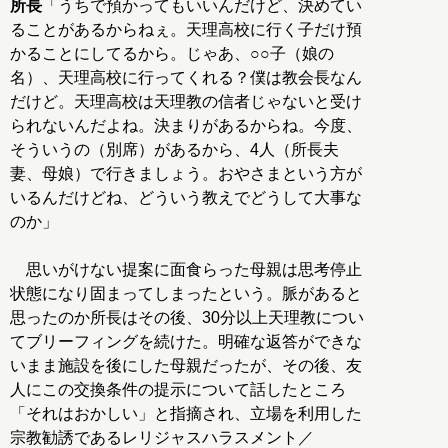
所長
「うちで預かってもいいんだけど、決めてい
ることがあるからねぇ。天理高校に行く子だけ預
かることにしてるから。じゃあ、○○子（娘の
名）、天理高校に行ってくれる？僕は教会長なん
だけど。天理高校は天理教の信者じゃないと受け
られないんだよね。決まりがあるからね。今度、
そういうの（別席）があるから、4人（所長夫
妻、母娘）で行きましょう。おやさまという方が
いるんだけどね、どういう教えでどうして大事な
のか」
思いがけない提案に面食らった母親は思考停止
状態になり固まってしまったという。脈があると
思ったのか所長はその後、30分以上天理教につい
てブリーフィングを続けた。明確な返答ができな
いまま施設を後にした母親だったが、その後、友
人にこの交換条件の提示について話したところ
「それはおかしい」と指摘され、立場を利用した
宗教勧誘であるレリジャスハラスメント／