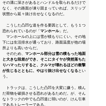
その溝に深さがあるとハンドルを取られるだけで
なく、その路面が凍り固まっていれば、スリップ
状態から延々抜け出せなくなるのだ。
こうした凸凹な道を作る要因として、もう１つ
恐れられているのが「
マンホール
」だ。
マンホールの上には雪が積もりにくい。その地
下には生活排水が通っており、路面温度が他の場
所よりも高いからだ。
そのため、
マンホール部分は雪の積もった地面
と大きな段差ができ、そこにタイヤが突然落ちた
りハマったりすると、クルマが壊れるほどの衝撃
が生じるとともに、やはり抜け出せなくなる
とい
う。
トラックは、こうした凸凹を大変に嫌う。積ん
だ荷物を破損させる恐れがあるためだ。が、そん
なトラックの中でも凸凹道に弱いのが、けん引車
であるトレーラーである。