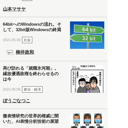
山本マサヤ
64bitへのWindowsの流れ。そ
して、32bit版Windowsの終焉
社会
2021.05.06
柳井政和
再び訪れる「就職氷河期」。
縁故優遇政権を終わらせるの
は今
政治・経済
2021.05.06
ぼうごなつこ
微表情研究の世界的権威に聞
いた、AI表情分析技術の展望