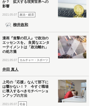
か？ 拡大する現実世界への
影響
政治・経済
2021.05.07
柳井政和
漫画『進撃の巨人』で政治の
エッセンスを。 良質なエンタ
ーテイメントは「政治離れ」
の処方箋
カルチャー・スポーツ
2021.05.07
井田 真人
上司の「応援」なんて部下に
は響かない！？ 今すぐ職場
に導入するべきモチベーショ
ンアップの方法
社会
2021.05.07