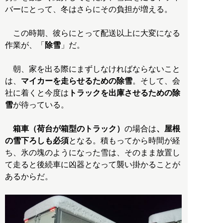
バーにとって、冬はさらにその負担が増える。
この時期、彼らにとって配送以上に大変になる
作業が、「
除雪
」だ。
朝、家を出る際にまずしなければならないこと
は、
マイカーを走らせるための除雪
。そして、会
社に着くと今度は
トラックを出庫させるための除
雪
が待っている。
箱車（荷台が箱型のトラック）
の場合は
、屋根
の雪下ろしも必須
となる。積もってから時間が経
ち、氷の塊のようになった雪は、そのまま放置し
て走ると後続車に凶器となって襲い掛かることが
あるからだ。