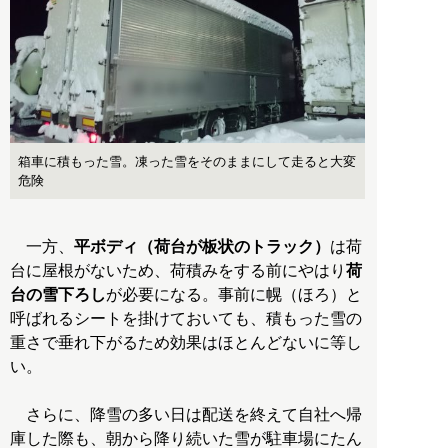
箱車に積もった雪。凍った雪をそのままにして走ると大変
危険
一方、
平ボディ（荷台が板状のトラック）
は荷
台に屋根がないため、荷積みをする前にやはり
荷
台の雪下ろし
が必要になる。事前に幌（ほろ）と
呼ばれるシートを掛けておいても、積もった雪の
重さで垂れ下がるため効果はほとんどないに等し
い。
さらに、降雪の多い日は配送を終えて自社へ帰
庫した際も、朝から降り続いた雪が駐車場にたん