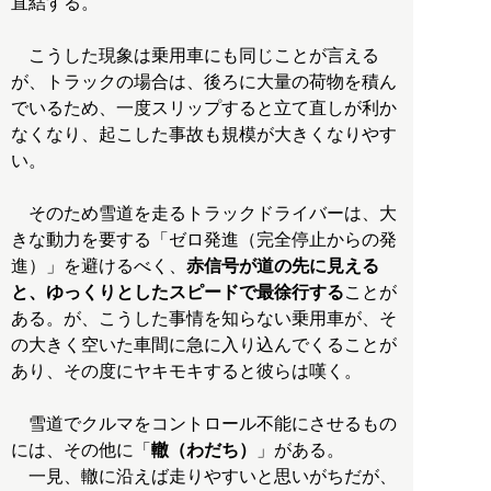
直結する。
こうした現象は乗用車にも同じことが言える
が、トラックの場合は、後ろに大量の荷物を積ん
でいるため、一度スリップすると立て直しが利か
なくなり、起こした事故も規模が大きくなりやす
い。
そのため雪道を走るトラックドライバーは、大
きな動力を要する「ゼロ発進（完全停止からの発
進）」を避けるべく、
赤信号が道の先に見える
と、ゆっくりとしたスピードで最徐行する
ことが
ある。が、こうした事情を知らない乗用車が、そ
の大きく空いた車間に急に入り込んでくることが
あり、その度にヤキモキすると彼らは嘆く。
雪道でクルマをコントロール不能にさせるもの
には、その他に「
轍（わだち）
」がある。
一見、轍に沿えば走りやすいと思いがちだが、