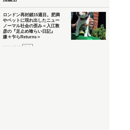
ロンドン再封鎖15週目。肥満
やペットに現れ出したニュー
ノーマル社会の歪み＜入江敦
彦の『足止め喰らい日記』
嫌々乍らReturns＞
社会
2021.05.02
入江敦彦
「ケーキの出前」に「高級ブ
ランドのサブスク」も――コ
ロナ禍のなか「進化」する百
貨店
政治・経済
2021.05.02
都市商業研究所