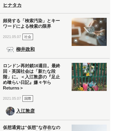
ヒナタカ
頻発する「検索汚染」とキー
ワードによる検索の限界
社会
2021.05.07
柳井政和
ロンドン再封鎖16週目。最終
回・英国社会は「新たな段
階」に。＜入江敦彦の『足止
め喰らい日記』嫌々乍ら
Returns＞
国際
2021.05.07
入江敦彦
仮想通貨は“仮想”な存在なの