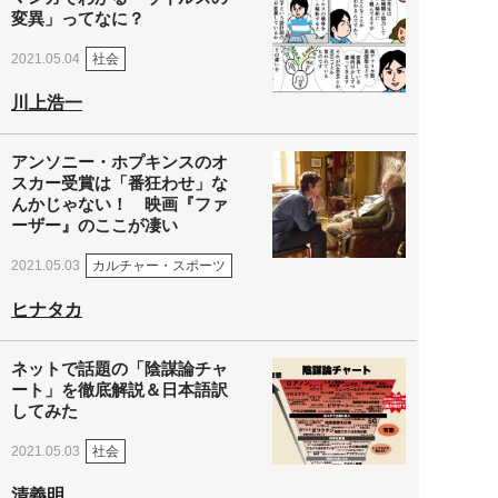
変異」ってなに？
社会
2021.05.04
川上浩一
アンソニー・ホプキンスのオ
スカー受賞は「番狂わせ」な
んかじゃない！ 映画『ファ
ーザー』のここが凄い
カルチャー・スポーツ
2021.05.03
ヒナタカ
ネットで話題の「陰謀論チャ
ート」を徹底解説＆日本語訳
してみた
社会
2021.05.03
清義明