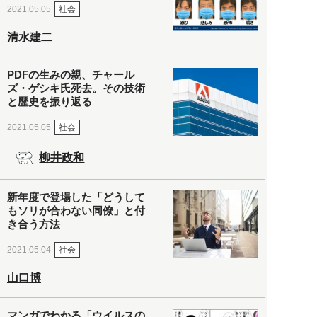
社会
2021.05.05
清水建二
PDFの生みの親、チャール
ズ・ゲシキ氏死去。その技術
と歴史を振り返る
社会
2021.05.05
柳井政和
新年度で登場した「どうして
もソリが合わない同僚」と付
き合う方法
社会
2021.05.04
山口博
マンガでわかる「ウイルスの