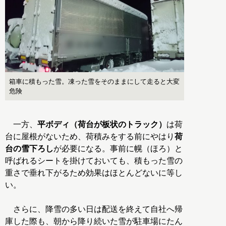
箱車に積もった雪。凍った雪をそのままにして走ると大変
危険
一方、
平ボディ（荷台が板状のトラック）
は荷
台に屋根がないため、荷積みをする前にやはり
荷
台の雪下ろし
が必要になる。事前に幌（ほろ）と
呼ばれるシートを掛けておいても、積もった雪の
重さで垂れ下がるため効果はほとんどないに等し
い。
さらに、降雪の多い日は配送を終えて自社へ帰
庫した際も、朝から降り続いた雪が駐車場にたん