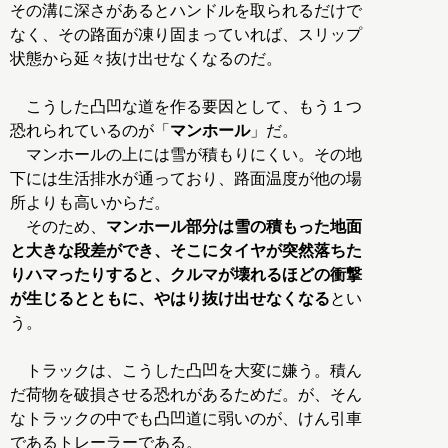
その溝に深さがあるとハンドルを取られるだけで
なく、その路面が凍り固まっていれば、スリップ
状態から延々抜け出せなくなるのだ。
こうした凸凹な道を作る要因として、もう１つ
恐れられているのが「
マンホール
」だ。
マンホールの上には雪が積もりにくい。その地
下には生活排水が通っており、路面温度が他の場
所よりも高いからだ。
そのため、
マンホール部分は雪の積もった地面
と大きな段差ができ、そこにタイヤが突然落ちた
りハマったりすると、クルマが壊れるほどの衝撃
が生じるとともに、やはり抜け出せなくなる
とい
う。
トラックは、こうした凸凹を大変に嫌う。積ん
だ荷物を破損させる恐れがあるためだ。が、そん
なトラックの中でも凸凹道に弱いのが、けん引車
であるトレーラーである。