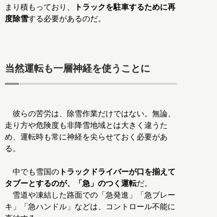
まり積もっており、
トラックを駐車するために再
度除雪
する必要があるのだ。
当然運転も一層神経を使うことに
彼らの苦労は、除雪作業だけではない。無論、
走り方や危険度も非降雪地域とは大きく違うた
め、運転時も常に神経を尖らせておく必要があ
る。
中でも雪国の
トラックドライバーが口を揃えて
タブーとするのが、「急」のつく運転
だ。
雪道や凍結した路面での「急発進」「急ブレー
キ」「急ハンドル」などは、コントロール不能に