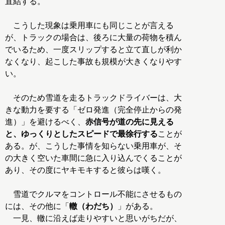
直結する。
こうした現象は乗用車にも同じことが言える
が、トラックの場合は、後ろに大量の荷物を積ん
でいるため、一度スリップすると立て直しが利か
なくなり、起こした事故も規模が大きくなりやす
い。
そのため雪道を走るトラックドライバーは、大
きな動力を要する「ゼロ発進（完全停止からの発
進）」を避けるべく、
赤信号が道の先に見える
と、ゆっくりとしたスピードで最徐行する
ことが
ある。が、こうした事情を知らない乗用車が、そ
の大きく空いた車間に急に入り込んでくることが
あり、その度にヤキモキすると彼らは嘆く。
雪道でクルマをコントロール不能にさせるもの
には、その他に「
轍（わだち）
」がある。
一見、轍に沿えば走りやすいと思いがちだが、