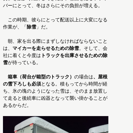
バーにとって、冬はさらにその負担が増える。
この時期、彼らにとって配送以上に大変になる
作業が、「
除雪
」だ。
朝、家を出る際にまずしなければならないこと
は、
マイカーを走らせるための除雪
。そして、会
社に着くと今度は
トラックを出庫させるための除
雪
が待っている。
箱車（荷台が箱型のトラック）
の場合は
、屋根
の雪下ろしも必須
となる。積もってから時間が経
ち、氷の塊のようになった雪は、そのまま放置し
て走ると後続車に凶器となって襲い掛かることが
あるからだ。