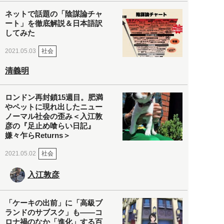
ネットで話題の「陰謀論チャ
ート」を徹底解説＆日本語訳
してみた
社会
2021.05.03
清義明
ロンドン再封鎖15週目。肥満
やペットに現れ出したニュー
ノーマル社会の歪み＜入江敦
彦の『足止め喰らい日記』
嫌々乍らReturns＞
社会
2021.05.02
入江敦彦
「ケーキの出前」に「高級ブ
ランドのサブスク」も――コ
ロナ禍のなか「進化」する百