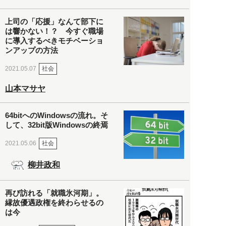
上司の「応援」なんて部下に
は響かない！？ 今すぐ職場
に導入するべきモチベーショ
ンアップの方法
社会
2021.05.07
山本マサヤ
64bitへのWindowsの流れ。そ
して、32bit版Windowsの終焉
社会
2021.05.06
柳井政和
再び訪れる「就職氷河期」。
縁故優遇政権を終わらせるの
は今