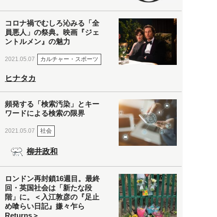
コロナ禍でむしろ沁みる「全
員悪人」の祭典。映画『ジェ
ントルメン』の魅力
カルチャー・スポーツ
2021.05.07
ヒナタカ
頻発する「検索汚染」とキー
ワードによる検索の限界
社会
2021.05.07
柳井政和
ロンドン再封鎖16週目。最終
回・英国社会は「新たな段
階」に。＜入江敦彦の『足止
め喰らい日記』嫌々乍ら
Returns＞