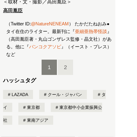
高田胤臣
（Twitter ID:
@NatureNENEAM
） たかだたねおみ●
タイ在住のライター。最新刊に『
亜細亜熱帯怪談
』
（高田胤臣著・丸山ゴンザレス監修・晶文社）があ
る。他に『
バンコクアソビ
』（イースト・プレス）
など
1
2
ハッシュタグ
LAZADA
クール・ジャパン
タ
イ
東京都
東京都中小企業振興公
社
東南アジア