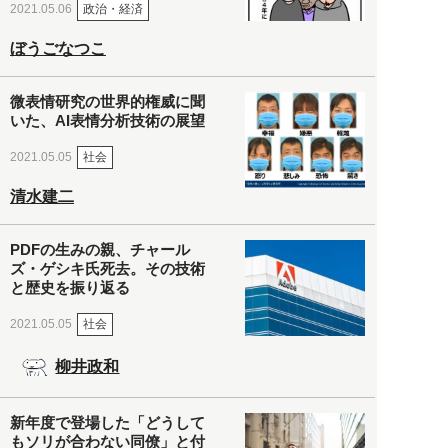
政治・経済
2021.05.06
ぼうごなつこ
微表情研究の世界的権威に聞
いた、AI表情分析技術の展望
社会
2021.05.05
清水建二
PDFの生みの親、チャール
ズ・ゲシキ氏死去。その技術
と歴史を振り返る
社会
2021.05.05
柳井政和
新年度で登場した「どうして
もソリが合わない同僚」と付