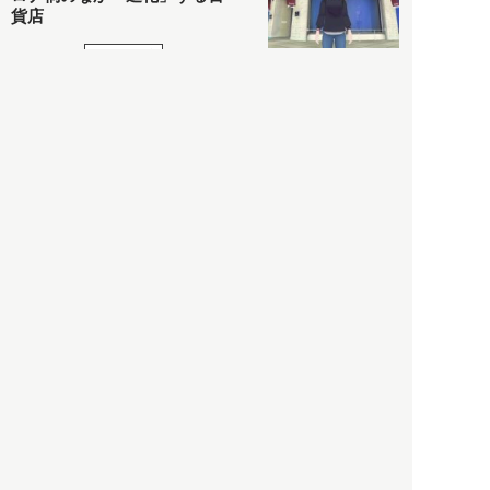
貨店
政治・経済
2021.05.02
都市商業研究所
「高度外国人材」という言葉
に潜む欺瞞と、日本が搾取し
依存する圧倒的多数の外国人
労働者の実像とは？
社会
2021.05.01
月刊日本
以前の記事をもっと見る