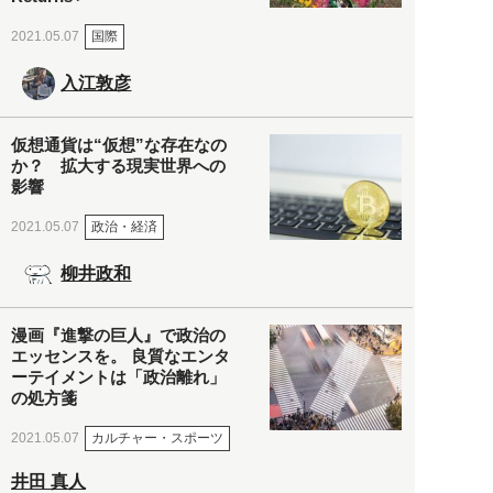
国際
2021.05.07
入江敦彦
仮想通貨は“仮想”な存在なの
か？ 拡大する現実世界への
影響
政治・経済
2021.05.07
柳井政和
漫画『進撃の巨人』で政治の
エッセンスを。 良質なエンタ
ーテイメントは「政治離れ」
の処方箋
カルチャー・スポーツ
2021.05.07
井田 真人