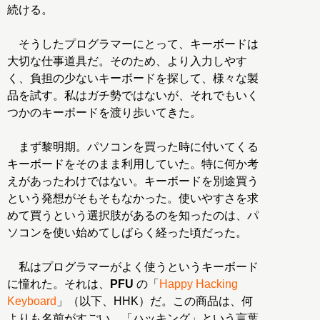
続ける。
そうしたプログラマーにとって、キーボードは
大切な仕事道具だ。そのため、より入力しやす
く、負担の少ないキーボードを探して、様々な製
品を試す。私はガチ勢ではないが、それでもいく
つかのキーボードを渡り歩いてきた。
まず黎明期。パソコンを買った時に付いてくる
キーボードをそのまま利用していた。特に何か考
えがあったわけではない。キーボードを別途買う
という発想がそもそもなかった。使いやすさを求
めて買うという選択肢があるのを知ったのは、パ
ソコンを使い始めてしばらく経った頃だった。
私はプログラマーがよく使うというキーボード
に憧れた。それは、
PFU
の「
Happy Hacking
Keyboard
」（以下、HHK）だ。この商品は、何
よりも名前がすごい。「ハッキング」という言葉