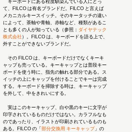
キーボードにある程度馴染んでいる人にとっ
て、FILCO は有名ブランドだ。FILCO と言えば
メカニカルキースイッチ。そのキータッチの違い
によって、茶軸や青軸、赤軸など、種類があるこ
とも多くの人が知っている（参照：
ダイヤテック
株式会社
）。FILCO は、キーボードを語る上で、
外すことができないブランドだ。
その FILCO は、キーボードだけでなくキーキ
ャップも売っている。キーキャップとは普段キー
ボードを使う時に、指先の触れる部分である。ス
イッチの上にキャップを付けることでキーは完成
する。キーボードを掃除する時は、キーキャップ
を外して、中をきれいにする。
実はこのキーキャップ、白や黒のキーに文字が
印字されているものだけではない。カラフルなも
のであったり、イラストが印刷されているものも
ある。FILCO の「
部分交換用 キーキャップ
」の