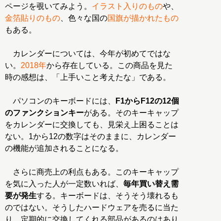
ページを覗いてみよう。
イラスト入りのもの
や、
金箔貼りのもの
、色々な国の
国旗が描かれたもの
もある。
カレンダーについては、今年が初めてではな
い。
2018年
から存在している。この商品を見た
時の感想は、「上手いこと考えたな」である。
パソコンのキーボードには、
F1からF12の12個
のファンクションキー
がある。そのキーキャップ
をカレンダーに交換しても、見栄え上困ることは
ない。1から12の数字はそのままに、カレンダー
の機能が追加されることになる。
さらに商売上の利点もある。このキーキャップ
を気に入った人が一定数いれば、
毎年買い替え需
要が発生
する。キーボードは、そうそう壊れるも
のではない。そうしたハードウェアを売るに当た
り、定期的に交換してくれる部品があるのはあり