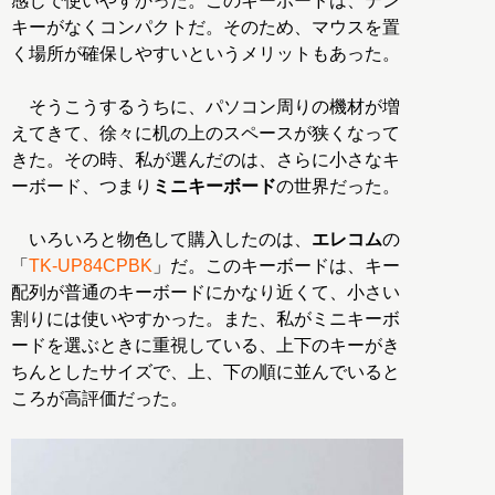
感じで使いやすかった。このキーボードは、テン
キーがなくコンパクトだ。そのため、マウスを置
く場所が確保しやすいというメリットもあった。
そうこうするうちに、パソコン周りの機材が増
えてきて、徐々に机の上のスペースが狭くなって
きた。その時、私が選んだのは、さらに小さなキ
ーボード、つまり
ミニキーボード
の世界だった。
いろいろと物色して購入したのは、
エレコム
の
「
TK-UP84CPBK
」だ。このキーボードは、キー
配列が普通のキーボードにかなり近くて、小さい
割りには使いやすかった。また、私がミニキーボ
ードを選ぶときに重視している、上下のキーがき
ちんとしたサイズで、上、下の順に並んでいると
ころが高評価だった。