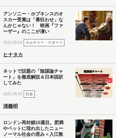
アンソニー・ホプキンスのオ
スカー受賞は「番狂わせ」な
んかじゃない！ 映画『ファ
ーザー』のここが凄い
カルチャー・スポーツ
2021.05.03
ヒナタカ
ネットで話題の「陰謀論チャ
ート」を徹底解説＆日本語訳
してみた
社会
2021.05.03
清義明
ロンドン再封鎖15週目。肥満
やペットに現れ出したニュー
ノーマル社会の歪み＜入江敦