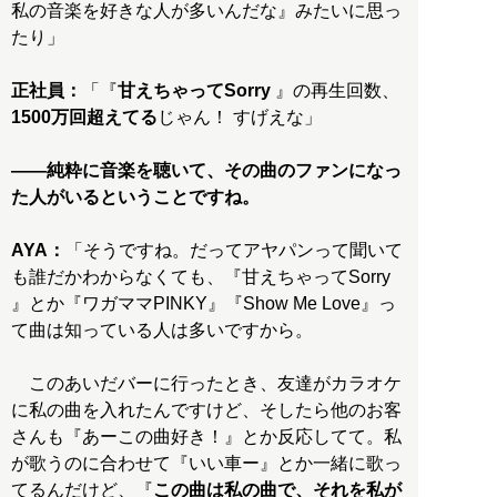
私の音楽を好きな人が多いんだな』みたいに思っ
たり」
正社員：
「『
甘えちゃってSorry
』の再生回数、
1500万回超えてる
じゃん！ すげえな」
――純粋に音楽を聴いて、その曲のファンになっ
た人がいるということですね。
AYA：
「そうですね。だってアヤパンって聞いて
も誰だかわからなくても、『甘えちゃってSorry
』とか『ワガママPINKY』『Show Me Love』っ
て曲は知っている人は多いですから。
このあいだバーに行ったとき、友達がカラオケ
に私の曲を入れたんですけど、そしたら他のお客
さんも『あーこの曲好き！』とか反応してて。私
が歌うのに合わせて『いい車ー』とか一緒に歌っ
てるんだけど、『
この曲は私の曲で、それを私が