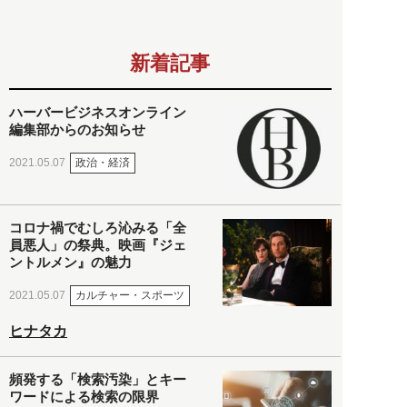
新着記事
ハーバービジネスオンライン
編集部からのお知らせ
政治・経済
2021.05.07
コロナ禍でむしろ沁みる「全
員悪人」の祭典。映画『ジェ
ントルメン』の魅力
カルチャー・スポーツ
2021.05.07
ヒナタカ
頻発する「検索汚染」とキー
ワードによる検索の限界