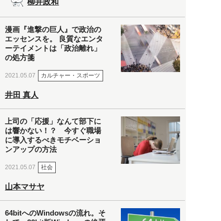
柳井政和
漫画『進撃の巨人』で政治の
エッセンスを。 良質なエンタ
ーテイメントは「政治離れ」
の処方箋
カルチャー・スポーツ
2021.05.07
井田 真人
上司の「応援」なんて部下に
は響かない！？ 今すぐ職場
に導入するべきモチベーショ
ンアップの方法
社会
2021.05.07
山本マサヤ
64bitへのWindowsの流れ。そ