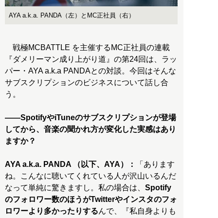
AYA a.k.a. PANDA（左）とMC正社員（右）
戦極MCBATTLE を主催するMC正社員の連載
『ダメリーマン成り上がり道』の第24回は、ラッ
パー・AYA a.k.a PANDAとの対談。今回はそんな
サブスクリプションのビジネスについて話し合
う。
――SpotifyやiTuneのサブスクリプションが登場
してから、音楽の聞かれ方が変化した実感はあり
ますか？
AYA a.k.a. PANDA （以下、AYA）：
「あります
ね。こんなに聴いてくれている人が沢山いるんだ
なって単純に驚きますし。私の場合は、
Spotify
のフォロワー数のほうがTwitterやインスタのフォ
ロワーより多かったりする
んで、『私自身よりも