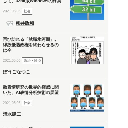
して、32bit版Windowsの終焉
社会
2021.05.06
柳井政和
再び訪れる「就職氷河期」。
縁故優遇政権を終わらせるの
は今
政治・経済
2021.05.06
ぼうごなつこ
微表情研究の世界的権威に聞
いた、AI表情分析技術の展望
社会
2021.05.05
清水建二