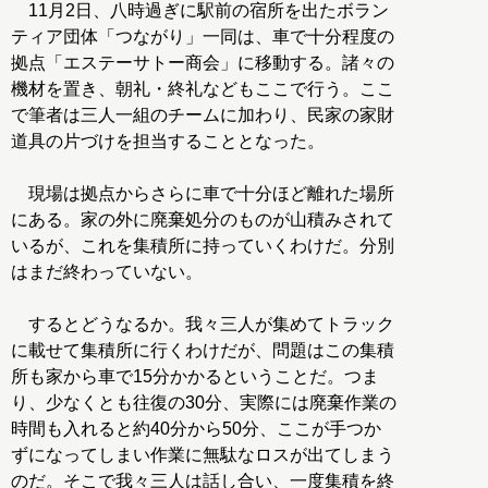
11月2日、八時過ぎに駅前の宿所を出たボラン
ティア団体「つながり」一同は、車で十分程度の
拠点「エステーサトー商会」に移動する。諸々の
機材を置き、朝礼・終礼などもここで行う。ここ
で筆者は三人一組のチームに加わり、民家の家財
道具の片づけを担当することとなった。
現場は拠点からさらに車で十分ほど離れた場所
にある。家の外に廃棄処分のものが山積みされて
いるが、これを集積所に持っていくわけだ。分別
はまだ終わっていない。
するとどうなるか。我々三人が集めてトラック
に載せて集積所に行くわけだが、問題はこの集積
所も家から車で15分かかるということだ。つま
り、少なくとも往復の30分、実際には廃棄作業の
時間も入れると約40分から50分、ここが手つか
ずになってしまい作業に無駄なロスが出てしまう
のだ。そこで我々三人は話し合い、一度集積を終