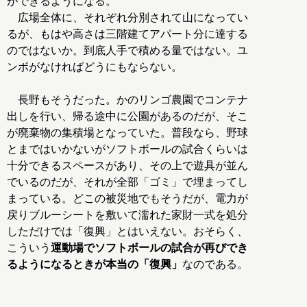
ができるようになる。
広場全体に、それぞれ分別されて山になってい
るが、もはや高さは三階建てアパート分に達する
のではないか。到底人手で積める量ではない。ユ
ンボがなければどうにもならない。
長野もそうだった。かのリンゴ農園でコンテナ
出しを行い、帰る途中に公園があるのだが、そこ
が廃棄物の集積場となっていた。普段なら、野球
とまではいかないがソフトボールの試合くらいは
十分できるスペースがあり、その上で遊具が並ん
でいるのだが、それが全部「ゴミ」で埋まってし
まっている。どこの被災地でもそうだが、電力が
戻りブルーシートを敷いて濡れた家財一式を処分
しただけでは「復興」とはいえない。おそらく、
こういう
運動場でソフトボールの試合が再びでき
るようになるときが本当の「復興」
なのである。