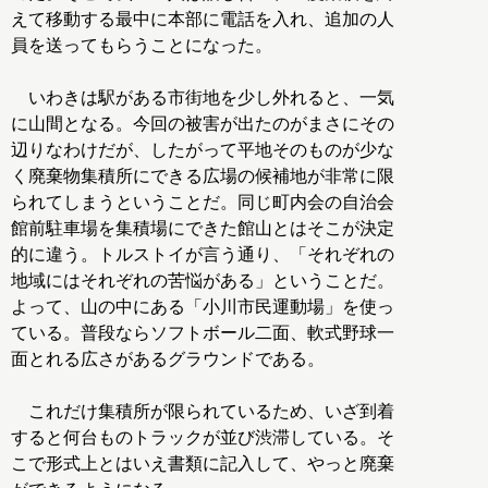
えて移動する最中に本部に電話を入れ、追加の人
員を送ってもらうことになった。
いわきは駅がある市街地を少し外れると、一気
に山間となる。今回の被害が出たのがまさにその
辺りなわけだが、したがって平地そのものが少な
く廃棄物集積所にできる広場の候補地が非常に限
られてしまうということだ。同じ町内会の自治会
館前駐車場を集積場にできた館山とはそこが決定
的に違う。トルストイが言う通り、「それぞれの
地域にはそれぞれの苦悩がある」ということだ。
よって、山の中にある「小川市民運動場」を使っ
ている。普段ならソフトボール二面、軟式野球一
面とれる広さがあるグラウンドである。
これだけ集積所が限られているため、いざ到着
すると何台ものトラックが並び渋滞している。そ
こで形式上とはいえ書類に記入して、やっと廃棄