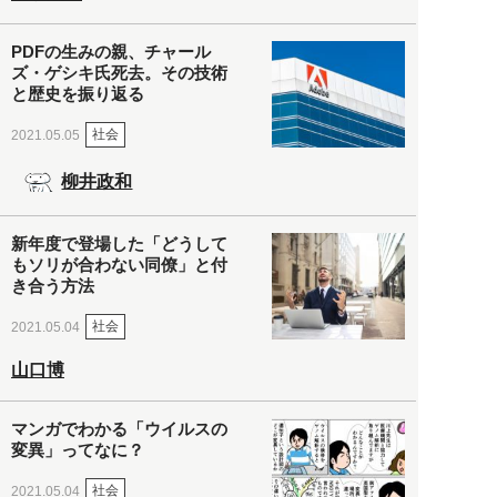
PDFの生みの親、チャール
ズ・ゲシキ氏死去。その技術
と歴史を振り返る
社会
2021.05.05
柳井政和
新年度で登場した「どうして
もソリが合わない同僚」と付
き合う方法
社会
2021.05.04
山口博
マンガでわかる「ウイルスの
変異」ってなに？
社会
2021.05.04