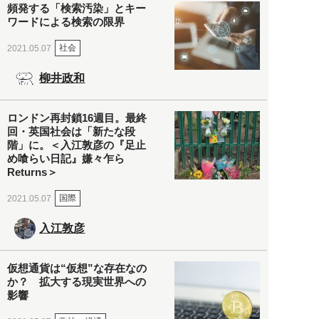
頻発する「検索汚染」とキー
ワードによる検索の限界
社会
2021.05.07
柳井政和
ロンドン再封鎖16週目。最終
回・英国社会は「新たな段
階」に。＜入江敦彦の『足止
め喰らい日記』嫌々乍ら
Returns＞
国際
2021.05.07
入江敦彦
仮想通貨は“仮想”な存在なの
か？ 拡大する現実世界への
影響