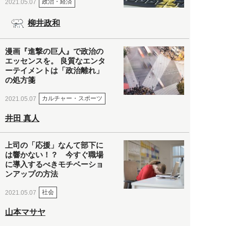
政治・経済
2021.05.07
柳井政和
漫画『進撃の巨人』で政治の
エッセンスを。 良質なエンタ
ーテイメントは「政治離れ」
の処方箋
カルチャー・スポーツ
2021.05.07
井田 真人
上司の「応援」なんて部下に
は響かない！？ 今すぐ職場
に導入するべきモチベーショ
ンアップの方法
社会
2021.05.07
山本マサヤ