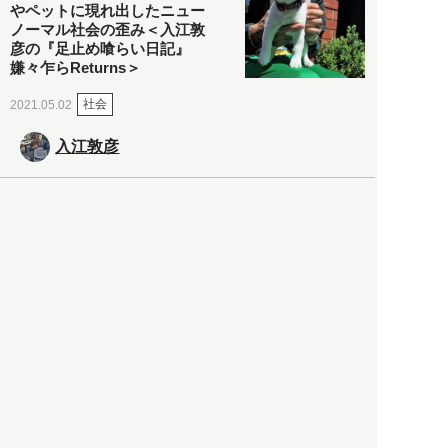
やペットに現れ出したニュー
ノーマル社会の歪み＜入江敦
彦の『足止め喰らい日記』
嫌々乍らReturns＞
社会
2021.05.02
入江敦彦
「ケーキの出前」に「高級ブ
ランドのサブスク」も――コ
ロナ禍のなか「進化」する百
貨店
政治・経済
2021.05.02
都市商業研究所
「高度外国人材」という言葉
に潜む欺瞞と、日本が搾取し
依存する圧倒的多数の外国人