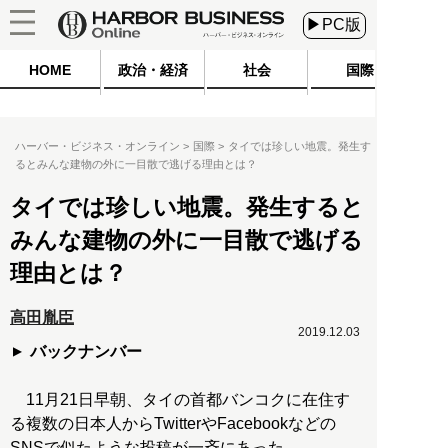
▶PC版
HOME
政治・経済
社会
国際
ハーバー・ビジネス・オンライン
国際
タイでは珍しい地震。発生す
るとみんな建物の外に一目散で逃げる理由とは？
タイでは珍しい地震。発生すると
みんな建物の外に一目散で逃げる
理由とは？
高田胤臣
2019.12.03
バックナンバー
11月21日早朝、タイの首都バンコクに在住す
る複数の日本人からTwitterやFacebookなどの
SNSで似たような投稿が一斉にあった。