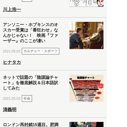
川上浩一
アンソニー・ホプキンスのオ
スカー受賞は「番狂わせ」な
んかじゃない！ 映画『ファ
ーザー』のここが凄い
カルチャー・スポーツ
2021.05.03
ヒナタカ
ネットで話題の「陰謀論チャ
ート」を徹底解説＆日本語訳
してみた
社会
2021.05.03
清義明
ロンドン再封鎖15週目。肥満