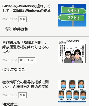
64bitへのWindowsの流れ。そ
して、32bit版Windowsの終焉
社会
2021.05.06
柳井政和
再び訪れる「就職氷河期」。
縁故優遇政権を終わらせるの
は今
政治・経済
2021.05.06
ぼうごなつこ
微表情研究の世界的権威に聞
いた、AI表情分析技術の展望
社会
2021.05.05
清水建二