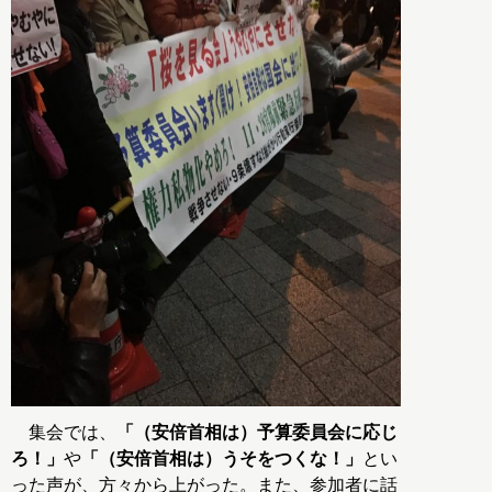
集会では、
「（安倍首相は）予算委員会に応じ
ろ！」
や
「（安倍首相は）うそをつくな！」
とい
った声が、方々から上がった。また、参加者に話