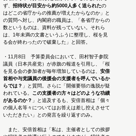
ず、
招待状が目安から約5000人多く送られた
の
はどこの省庁からの推薦が増えたからなのか」と
の質問へ対し、内閣府の職員は、「各省庁からの
数というものは、資料が残っていない。それら
は、1年未満の文書というふうに整理し、桜を見
る会が終わったので破棄した」と回答。
・11月8日 予算委員会において、田村智子参院
議員（日本共産党）が赤旗の報道を引用し、「桜
を見る会の参加者が毎年増加しているのは、
安倍
首相や与党議員の後援会の支援者を呼んでいるか
らでは？
」と質問。さらに「開催要領の逸脱が疑
われている。
この支援者の方々はどのような功績
があるのか？
」と追及するも、安倍首相は「個々
の個人名等々についてはお答えは差し控えさせて
いただきたい」との発言を繰り返すのみ。
また、安倍首相は「私は、主催者としての挨拶