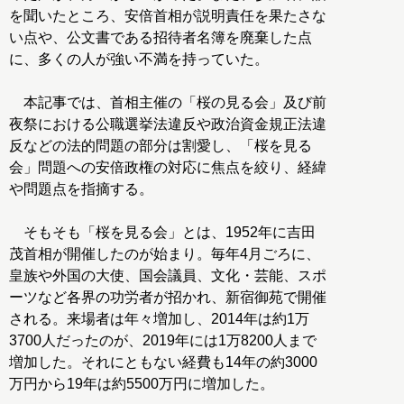
を聞いたところ、安倍首相が説明責任を果たさな
い点や、公文書である招待者名簿を廃棄した点
に、多くの人が強い不満を持っていた。
本記事では、首相主催の「桜の見る会」及び前
夜祭における公職選挙法違反や政治資金規正法違
反などの法的問題の部分は割愛し、「桜を見る
会」問題への安倍政権の対応に焦点を絞り、経緯
や問題点を指摘する。
そもそも「桜を見る会」とは、1952年に吉田
茂首相が開催したのが始まり。毎年4月ごろに、
皇族や外国の大使、国会議員、文化・芸能、スポ
ーツなど各界の功労者が招かれ、新宿御苑で開催
される。来場者は年々増加し、2014年は約1万
3700人だったのが、2019年には1万8200人まで
増加した。それにともない経費も14年の約3000
万円から19年は約5500万円に増加した。