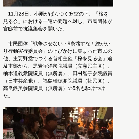
11月28日、小雨がぱらつく寒空の下、「桜を
見る会」における一連の問題へ対し、市民団体が
官邸前で抗議集会を開いた。
市民団体「戦争させない・9条壊すな！総がか
り行動実行委員会」の呼びかけに集まった市民の
他、主要野党でつくる首相主催「桜を見る会」追
及本部から、黒岩宇洋衆院議員（立憲民主党）、
柚木道義衆院議員（無所属）、田村智子参院議員
（日本共産党）、福島瑞穂参院議員（社民党）、
高良鉄美参院議員（無所属）の5名も駆けつけ
た。