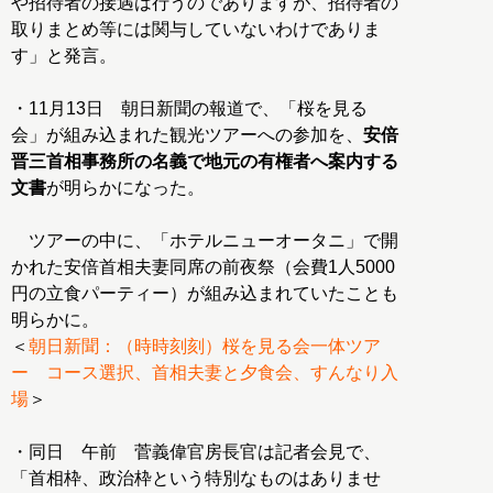
や招待者の接遇は行うのでありますが、招待者の
取りまとめ等には関与していないわけでありま
す」と発言。
・11月13日 朝日新聞の報道で、「桜を見る
会」が組み込まれた観光ツアーへの参加を、
安倍
晋三首相事務所の名義で地元の有権者へ案内する
文書
が明らかになった。
ツアーの中に、「ホテルニューオータニ」で開
かれた安倍首相夫妻同席の前夜祭（会費1人5000
円の立食パーティー）が組み込まれていたことも
明らかに。
＜
朝日新聞：（時時刻刻）桜を見る会一体ツア
ー コース選択、首相夫妻と夕食会、すんなり入
場
＞
・同日 午前 菅義偉官房長官は記者会見で、
「首相枠、政治枠という特別なものはありませ