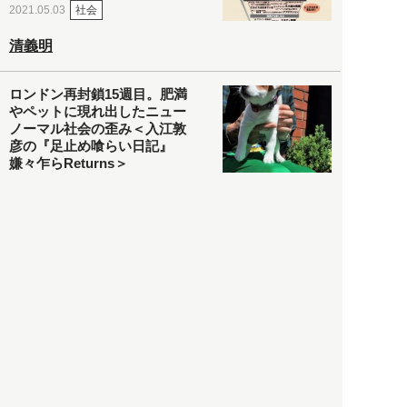
社会
2021.05.03
清義明
ロンドン再封鎖15週目。肥満
やペットに現れ出したニュー
ノーマル社会の歪み＜入江敦
彦の『足止め喰らい日記』
嫌々乍らReturns＞
社会
2021.05.02
入江敦彦
「ケーキの出前」に「高級ブ
ランドのサブスク」も――コ
ロナ禍のなか「進化」する百
貨店
政治・経済
2021.05.02