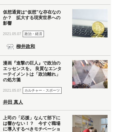
仮想通貨は“仮想”な存在なの
か？ 拡大する現実世界への
影響
政治・経済
2021.05.07
柳井政和
漫画『進撃の巨人』で政治の
エッセンスを。 良質なエンタ
ーテイメントは「政治離れ」
の処方箋
カルチャー・スポーツ
2021.05.07
井田 真人
上司の「応援」なんて部下に
は響かない！？ 今すぐ職場
に導入するべきモチベーショ