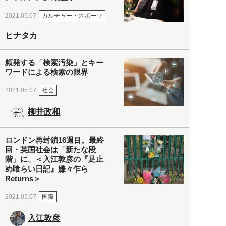
カルチャー・スポーツ
2021.05.07
ヒナタカ
頻発する「検索汚染」とキー
ワードによる検索の限界
社会
2021.05.07
柳井政和
ロンドン再封鎖16週目。最終
回・英国社会は「新たな段
階」に。＜入江敦彦の『足止
め喰らい日記』嫌々乍ら
Returns＞
国際
2021.05.07
入江敦彦