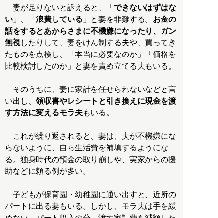
妻が足りないと訴えると、「
できないはずはな
い
」、「
浪費している
」と妻を非難する。
お金の
話をするとあからさまに不機嫌になったり、ガン
無視
したりして、妻をけん制する夫や、買ってき
たものを点検し、「本当に必要なのか」「価格を
比較検討したのか」と妻を責め立てる夫もいる。
そのうちに、妻に家計を任せられないなどと言
い出し、
領収書やレシートと引き換えに現金を渡
す方法に変えるモラ夫
もいる。
これが繰り返されると、妻は、夫が不機嫌にな
らないように、自ら生活費を補填するようにな
る。独身時代の預金の取り崩しや、実家からの援
助などに頼る例が多い。
子どもが保育園・幼稚園に通い出すと、近所の
パートに出る妻もいる。しかし、モラ夫は手を緩
めない。パート収入の分、渡す家計費を減額した