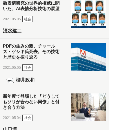
微表情研究の世界的権威に聞
いた、AI表情分析技術の展望
社会
2021.05.05
清水建二
PDFの生みの親、チャール
ズ・ゲシキ氏死去。その技術
と歴史を振り返る
社会
2021.05.05
柳井政和
新年度で登場した「どうして
もソリが合わない同僚」と付
き合う方法
社会
2021.05.04
山口博