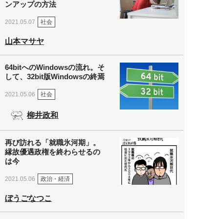
ンアップの方法
社会
2021.05.07
山本マサヤ
64bitへのWindowsの流れ。そ
して、32bit版Windowsの終焉
社会
2021.05.06
柳井政和
再び訪れる「就職氷河期」。
縁故優遇政権を終わらせるの
は今
政治・経済
2021.05.06
ぼうごなつこ