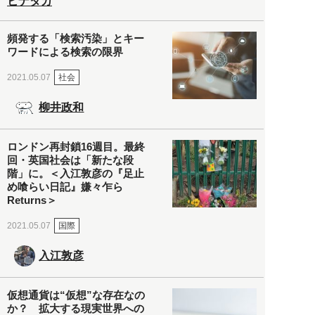
ヒナタカ
頻発する「検索汚染」とキー
ワードによる検索の限界
社会
2021.05.07
柳井政和
ロンドン再封鎖16週目。最終
回・英国社会は「新たな段
階」に。＜入江敦彦の『足止
め喰らい日記』嫌々乍ら
Returns＞
国際
2021.05.07
入江敦彦
仮想通貨は“仮想”な存在なの
か？ 拡大する現実世界への