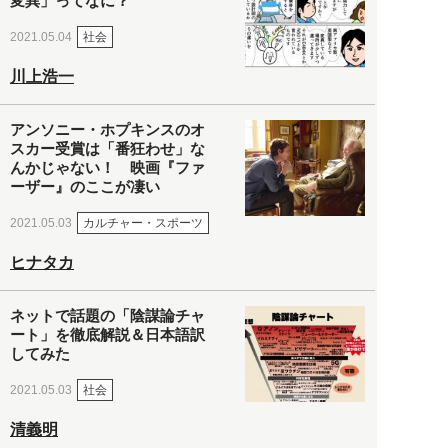
変異」ってなに？
社会
2021.05.04
川上浩一
アンソニー・ホプキンスのオ
スカー受賞は「番狂わせ」な
んかじゃない！ 映画『ファ
ーザー』のここが凄い
カルチャー・スポーツ
2021.05.03
ヒナタカ
ネットで話題の「陰謀論チャ
ート」を徹底解説＆日本語訳
してみた
社会
2021.05.03
清義明