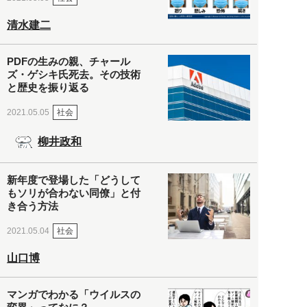
清水建二
PDFの生みの親、チャール
ズ・ゲシキ氏死去。その技術
と歴史を振り返る
社会
2021.05.05
柳井政和
新年度で登場した「どうして
もソリが合わない同僚」と付
き合う方法
社会
2021.05.04
山口博
マンガでわかる「ウイルスの