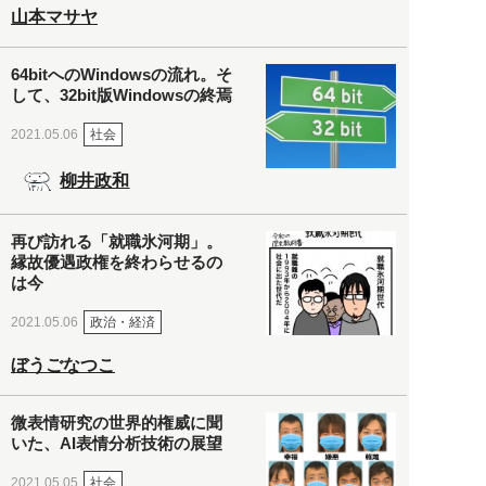
山本マサヤ
64bitへのWindowsの流れ。そ
して、32bit版Windowsの終焉
社会
2021.05.06
柳井政和
再び訪れる「就職氷河期」。
縁故優遇政権を終わらせるの
は今
政治・経済
2021.05.06
ぼうごなつこ
微表情研究の世界的権威に聞
いた、AI表情分析技術の展望
社会
2021.05.05