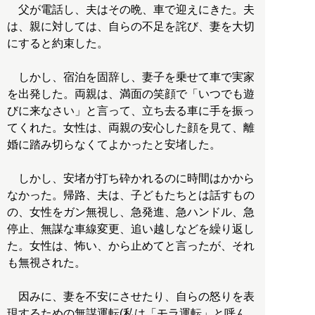
父が電話し、夫はその晩、車で迎えにきた。夫
は、親に対しては、自らの不足を詫び、妻を大切
にすると約束した。
しかし、宿泊を固辞し、妻子を乗せて車で実家
を出発した。両親は、満面の笑顔で「いつでも遊
びに来なさい」と言って、立ち去る車に手を振っ
てくれた。女性は、両親の安心した顔を見て、離
婚に踏み切らなくてよかったと安堵した。
しかし、安堵が打ち砕かれるのに時間はかから
なかった。帰路、夫は、子どもたちとは話すもの
の、女性をガン無視し、急発進、急ハンドル、急
停止、無謀な車線変更、追い越しなどを繰り返し
た。女性は、怖い、から止めてと言ったが、それ
も無視された。
因みに、妻を不安にさせたり、自らの怒りを表
現するための無謀運転(私は「モラ運転」と呼ん