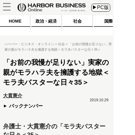
▶PC版
HOME
政治・経済
社会
国際
ハーバー・ビジネス・オンライン
社会
「お前の我慢が足りない」実
家の親がモラハラ夫を擁護する地獄＜モラ夫バスターな日々35＞
「お前の我慢が足りない」実家の
親がモラハラ夫を擁護する地獄＜
モラ夫バスターな日々35＞
大貫憲介
2019.10.29
バックナンバー
弁護士・大貫憲介の「モラ夫バスター
な日々＜35＞