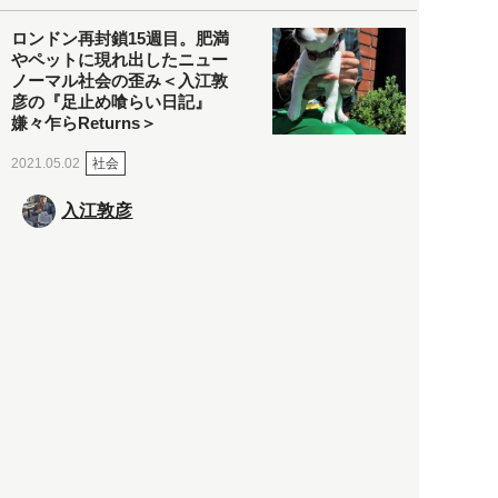
ロンドン再封鎖15週目。肥満
やペットに現れ出したニュー
ノーマル社会の歪み＜入江敦
彦の『足止め喰らい日記』
嫌々乍らReturns＞
社会
2021.05.02
入江敦彦
「ケーキの出前」に「高級ブ
ランドのサブスク」も――コ
ロナ禍のなか「進化」する百
貨店
政治・経済
2021.05.02
都市商業研究所
「高度外国人材」という言葉