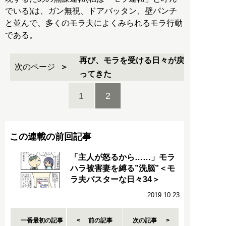
でいる)は、ガン無視、ドアバッタン、壁パンチ
と並んで、多くのモラ夫によくみられるモラ行動
である。
再び、モラを受ける日々が戻
次のページ
ってきた
1
2
この連載の前回記事
「主人が怒るから……」モラ
ハラ被害妻を縛る”洗脳”＜モ
ラ夫バスターな日々34＞
2019.10.23
一番最初の記事
前の記事
次の記事