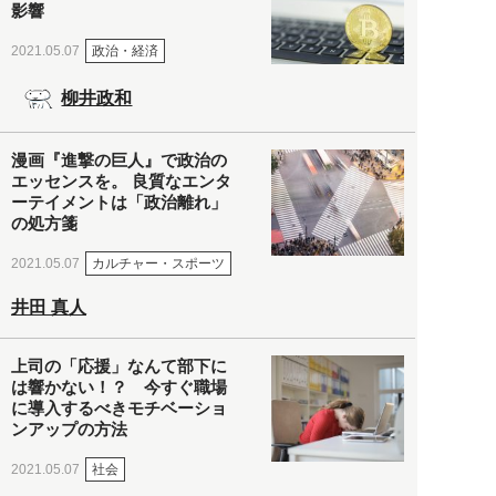
影響
政治・経済
2021.05.07
柳井政和
漫画『進撃の巨人』で政治の
エッセンスを。 良質なエンタ
ーテイメントは「政治離れ」
の処方箋
カルチャー・スポーツ
2021.05.07
井田 真人
上司の「応援」なんて部下に
は響かない！？ 今すぐ職場
に導入するべきモチベーショ
ンアップの方法
社会
2021.05.07