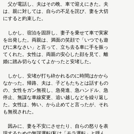
父が電話し、夫はその晩、車で迎えにきた。夫
は、親に対しては、自らの不足を詫び、妻を大切
にすると約束した。
しかし、宿泊を固辞し、妻子を乗せて車で実家
を出発した。両親は、満面の笑顔で「いつでも遊
びに来なさい」と言って、立ち去る車に手を振っ
てくれた。女性は、両親の安心した顔を見て、離
婚に踏み切らなくてよかったと安堵した。
しかし、安堵が打ち砕かれるのに時間はかから
なかった。帰路、夫は、子どもたちとは話すもの
の、女性をガン無視し、急発進、急ハンドル、急
停止、無謀な車線変更、追い越しなどを繰り返し
た。女性は、怖い、から止めてと言ったが、それ
も無視された。
因みに、妻を不安にさせたり、自らの怒りを表
現するための無謀運転(私は「モラ運転」と呼ん