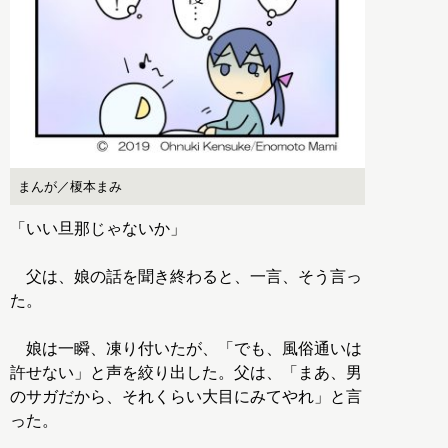
まんが／榎本まみ
「いい旦那じゃないか」
父は、娘の話を聞き終わると、一言、そう言っ
た。
娘は一瞬、凍り付いたが、「でも、風俗通いは
許せない」と声を絞り出した。父は、「まあ、男
のサガだから、それくらい大目にみてやれ」と言
った。