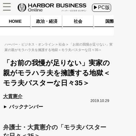
▶PC版
HOME
政治・経済
社会
国際
ハーバー・ビジネス・オンライン
社会
「お前の我慢が足りない」実
家の親がモラハラ夫を擁護する地獄＜モラ夫バスターな日々35＞
「お前の我慢が足りない」実家の
親がモラハラ夫を擁護する地獄＜
モラ夫バスターな日々35＞
大貫憲介
2019.10.29
バックナンバー
弁護士・大貫憲介の「モラ夫バスター
な日々＜35＞