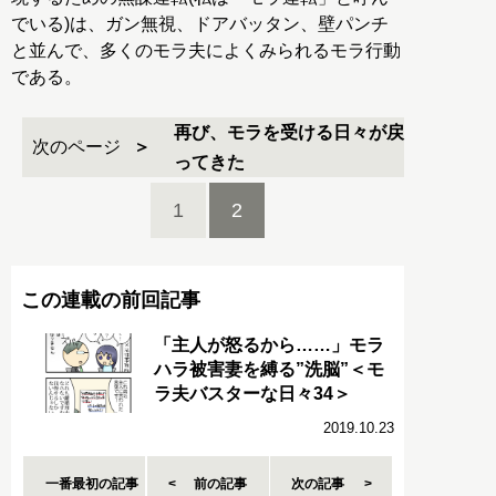
でいる)は、ガン無視、ドアバッタン、壁パンチ
と並んで、多くのモラ夫によくみられるモラ行動
である。
再び、モラを受ける日々が戻
次のページ
ってきた
1
2
この連載の前回記事
「主人が怒るから……」モラ
ハラ被害妻を縛る”洗脳”＜モ
ラ夫バスターな日々34＞
2019.10.23
一番最初の記事
前の記事
次の記事