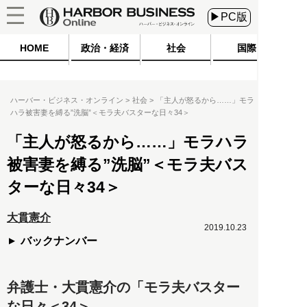
▶PC版
HOME
政治・経済
社会
国際
ハーバー・ビジネス・オンライン
社会
「主人が怒るから……」モラ
ハラ被害妻を縛る”洗脳”＜モラ夫バスターな日々34＞
「主人が怒るから……」モラハラ
被害妻を縛る”洗脳”＜モラ夫バス
ターな日々34＞
大貫憲介
2019.10.23
バックナンバー
弁護士・大貫憲介の「モラ夫バスター
な日々＜34＞