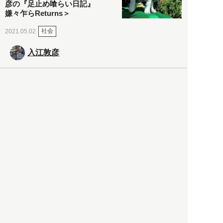
彦の『足止め喰らい日記』
嫌々乍らReturns＞
社会
2021.05.02
入江敦彦
「ケーキの出前」に「高級ブ
ランドのサブスク」も――コ
ロナ禍のなか「進化」する百
貨店
政治・経済
2021.05.02
都市商業研究所
「高度外国人材」という言葉
に潜む欺瞞と、日本が搾取し
依存する圧倒的多数の外国人
労働者の実像とは？
社会
2021.05.01