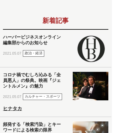
新着記事
ハーバービジネスオンライン
編集部からのお知らせ
政治・経済
2021.05.07
コロナ禍でむしろ沁みる「全
員悪人」の祭典。映画『ジェ
ントルメン』の魅力
カルチャー・スポーツ
2021.05.07
ヒナタカ
頻発する「検索汚染」とキー
ワードによる検索の限界