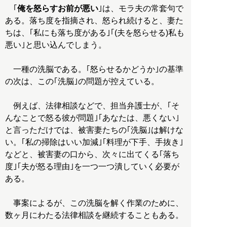
｢
俺を怒らすお前が悪い
｣は、モラ夫の常套句で
ある。落ち度を指摘され、怒られ続けると、妻た
ちは、｢私にも落ち度がある｣｢(夫を怒らせる)私も
悪い｣と思い込んでしまう。
一種の洗脳である。｢怒らせるかどうか｣の基準
の次は、この｢洗脳｣の問題が控えている。
例えば、法律相談などで、担当弁護士が、｢そ
んなことで怒る彼が問題｣｢あなたは、悪くない｣
と言っただけでは、被害妻たちの｢洗脳｣は解けな
い。｢私の掃除はいい加減｣｢料理が下手、手抜き｣
などと、被害妻の口から、次々に出てくる｢落ち
度｣｢夫が怒る理由｣を一つ一つ潰していく必要が
ある。
事案によるが、この洗脳を解く作業のために、
数ヶ月にわたる法律相談を継続することもある。