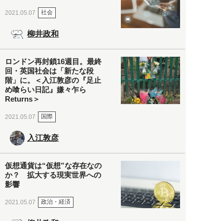
社会
2021.05.07
柳井政和
ロンドン再封鎖16週目。最終
回・英国社会は「新たな段
階」に。＜入江敦彦の『足止
め喰らい日記』嫌々乍ら
Returns＞
国際
2021.05.07
入江敦彦
仮想通貨は“仮想”な存在なの
か？ 拡大する現実世界への
影響
政治・経済
2021.05.07