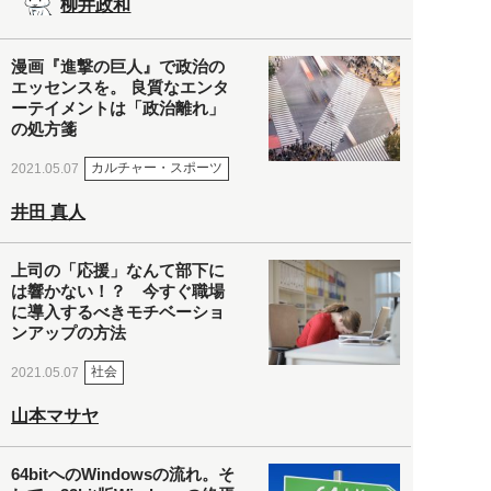
柳井政和
漫画『進撃の巨人』で政治の
エッセンスを。 良質なエンタ
ーテイメントは「政治離れ」
の処方箋
カルチャー・スポーツ
2021.05.07
井田 真人
上司の「応援」なんて部下に
は響かない！？ 今すぐ職場
に導入するべきモチベーショ
ンアップの方法
社会
2021.05.07
山本マサヤ
64bitへのWindowsの流れ。そ