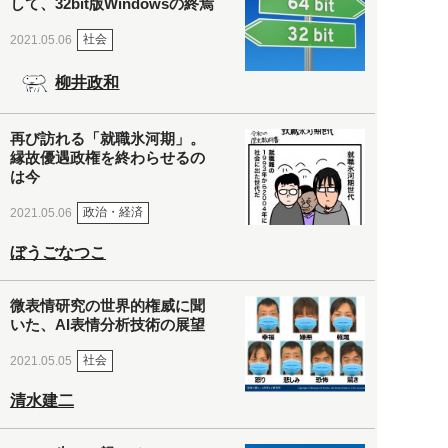
して、32bit版Windowsの終焉
社会
2021.05.06
柳井政和
再び訪れる「就職氷河期」。
縁故優遇政権を終わらせるの
は今
政治・経済
2021.05.06
ぼうごなつこ
微表情研究の世界的権威に聞
いた、AI表情分析技術の展望
社会
2021.05.05
清水建二