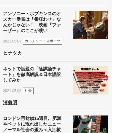
アンソニー・ホプキンスのオ
スカー受賞は「番狂わせ」な
んかじゃない！ 映画『ファ
ーザー』のここが凄い
カルチャー・スポーツ
2021.05.03
ヒナタカ
ネットで話題の「陰謀論チャ
ート」を徹底解説＆日本語訳
してみた
社会
2021.05.03
清義明
ロンドン再封鎖15週目。肥満
やペットに現れ出したニュー
ノーマル社会の歪み＜入江敦