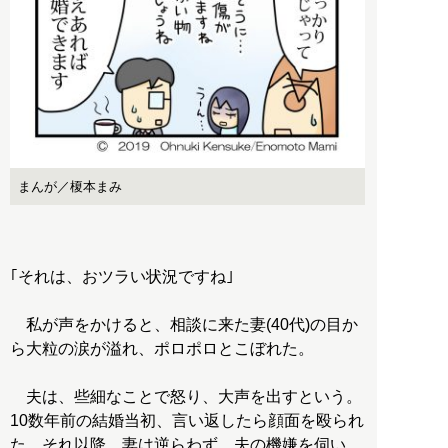
まんが／榎本まみ
｢それは、おツラい状況ですね｣
私が声をかけると、相談に来た妻(40代)の目か
ら大粒の涙が溢れ、ポロポロとこぼれた。
夫は、些細なことで怒り、大声を出すという。
10数年前の結婚当初、言い返したら顔面を殴られ
た。それ以降、妻は逆らわず、夫の機嫌を伺い、