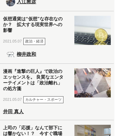
入江敦彦
仮想通貨は“仮想”な存在なの
か？ 拡大する現実世界への
影響
政治・経済
2021.05.07
柳井政和
漫画『進撃の巨人』で政治の
エッセンスを。 良質なエンタ
ーテイメントは「政治離れ」
の処方箋
カルチャー・スポーツ
2021.05.07
井田 真人
上司の「応援」なんて部下に
は響かない！？ 今すぐ職場