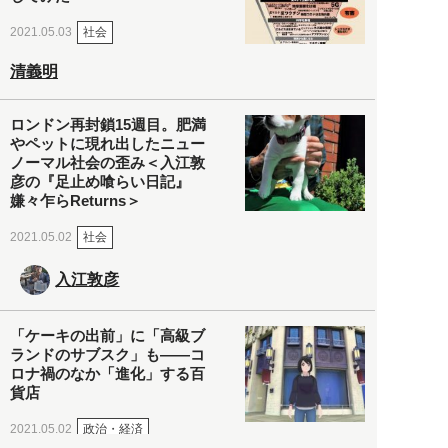
社会
2021.05.03
清義明
ロンドン再封鎖15週目。肥満
やペットに現れ出したニュー
ノーマル社会の歪み＜入江敦
彦の『足止め喰らい日記』
嫌々乍らReturns＞
社会
2021.05.02
入江敦彦
「ケーキの出前」に「高級ブ
ランドのサブスク」も――コ
ロナ禍のなか「進化」する百
貨店
政治・経済
2021.05.02