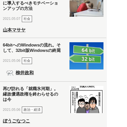
に導入するべきモチベーショ
ンアップの方法
社会
2021.05.07
山本マサヤ
64bitへのWindowsの流れ。そ
して、32bit版Windowsの終焉
社会
2021.05.06
柳井政和
再び訪れる「就職氷河期」。
縁故優遇政権を終わらせるの
は今
政治・経済
2021.05.06
ぼうごなつこ