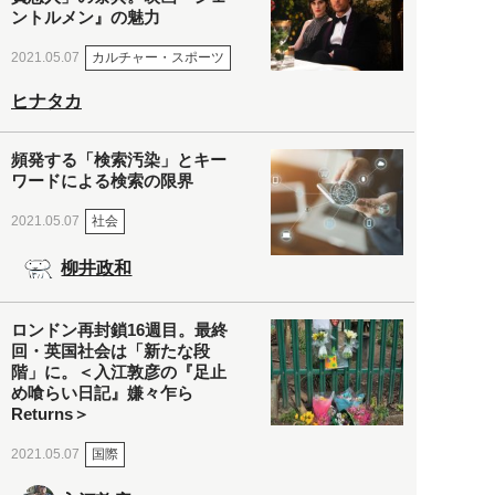
ントルメン』の魅力
カルチャー・スポーツ
2021.05.07
ヒナタカ
頻発する「検索汚染」とキー
ワードによる検索の限界
社会
2021.05.07
柳井政和
ロンドン再封鎖16週目。最終
回・英国社会は「新たな段
階」に。＜入江敦彦の『足止
め喰らい日記』嫌々乍ら
Returns＞
国際
2021.05.07