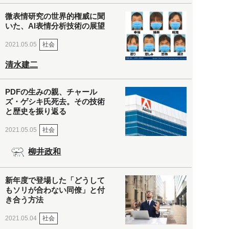
微表情研究の世界的権威に聞
いた、AI表情分析技術の展望
社会
2021.05.05
清水建二
PDFの生みの親、チャール
ズ・ゲシキ氏死去。その技術
と歴史を振り返る
社会
2021.05.05
柳井政和
新年度で登場した「どうして
もソリが合わない同僚」と付
き合う方法
社会
2021.05.04