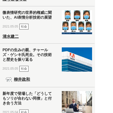
微表情研究の世界的権威に聞
いた、AI表情分析技術の展望
社会
2021.05.05
清水建二
PDFの生みの親、チャール
ズ・ゲシキ氏死去。その技術
と歴史を振り返る
社会
2021.05.05
柳井政和
新年度で登場した「どうして
もソリが合わない同僚」と付
き合う方法
社会
2021.05.04