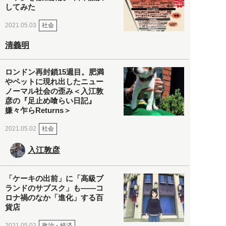
してみた
社会
2021.05.03
清義明
ロンドン再封鎖15週目。肥満
やペットに現れ出したニュー
ノーマル社会の歪み＜入江敦
彦の『足止め喰らい日記』
嫌々乍らReturns＞
社会
2021.05.02
入江敦彦
「ケーキの出前」に「高級ブ
ランドのサブスク」も――コ
ロナ禍のなか「進化」する百
貨店
政治・経済
2021.05.02