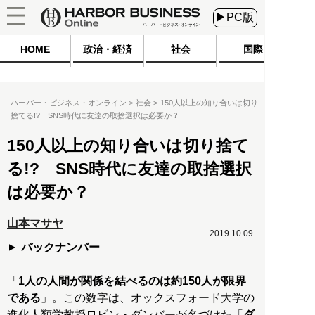
▶PC版
HOME
政治・経済
社会
国際
ハーバー・ビジネス・オンライン
社会
150人以上の知り合いは切り
捨てる!? SNS時代に友達の取捨選択は必要か？
150人以上の知り合いは切り捨て
る!? SNS時代に友達の取捨選択
は必要か？
山本マサヤ
2019.10.09
バックナンバー
「
1人の人間が関係を結べるのは約150人が限界
である
」。この数字は、オックスフォード大学の
進化人類学教授ロビン・ダンバーが名づけた「
ダ