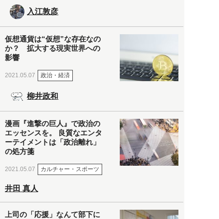
入江敦彦
仮想通貨は“仮想”な存在なの
か？ 拡大する現実世界への
影響
政治・経済
2021.05.07
柳井政和
漫画『進撃の巨人』で政治の
エッセンスを。 良質なエンタ
ーテイメントは「政治離れ」
の処方箋
カルチャー・スポーツ
2021.05.07
井田 真人
上司の「応援」なんて部下に