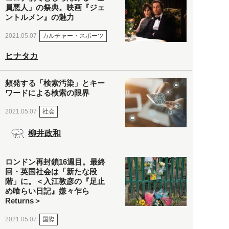
員悪人」の祭典。映画『ジェ
ントルメン』の魅力
カルチャー・スポーツ
2021.05.07
ヒナタカ
頻発する「検索汚染」とキー
ワードによる検索の限界
社会
2021.05.07
柳井政和
ロンドン再封鎖16週目。最終
回・英国社会は「新たな段
階」に。＜入江敦彦の『足止
め喰らい日記』嫌々乍ら
Returns＞
国際
2021.05.07