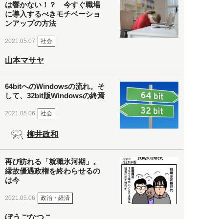
は響かない！？ 今すぐ職場
に導入するべきモチベーショ
ンアップの方法
社会
2021.05.07
山本マサヤ
64bitへのWindowsの流れ。そ
して、32bit版Windowsの終焉
社会
2021.05.06
柳井政和
再び訪れる「就職氷河期」。
縁故優遇政権を終わらせるの
は今
政治・経済
2021.05.06
ぼうごなつこ