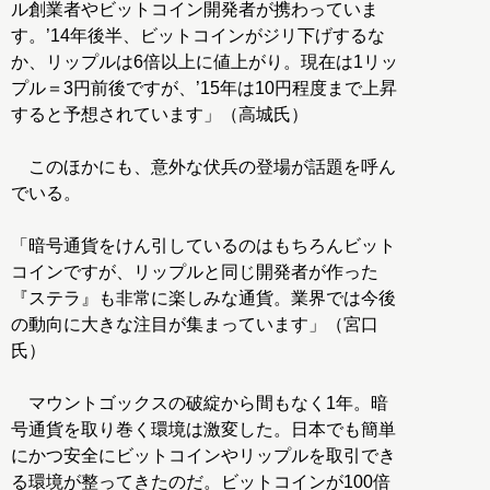
ル創業者やビットコイン開発者が携わっていま
す。’14年後半、ビットコインがジリ下げするな
か、リップルは6倍以上に値上がり。現在は1リッ
プル＝3円前後ですが、’15年は10円程度まで上昇
すると予想されています」（高城氏）
このほかにも、意外な伏兵の登場が話題を呼ん
でいる。
「暗号通貨をけん引しているのはもちろんビット
コインですが、リップルと同じ開発者が作った
『ステラ』も非常に楽しみな通貨。業界では今後
の動向に大きな注目が集まっています」（宮口
氏）
マウントゴックスの破綻から間もなく1年。暗
号通貨を取り巻く環境は激変した。日本でも簡単
にかつ安全にビットコインやリップルを取引でき
る環境が整ってきたのだ。ビットコインが100倍