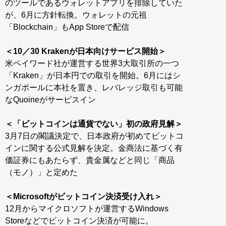
のツールであるウォレットアプリを排除していた
が、6月に方針転換。ウォレットの元祖
「Blockchain」もApp Storeで配信
＜10／30 Krakenが日本向けサービス開始＞
米ペイワード社が運営する世界3大取引所の一つ
「Kraken」が日本円での取引を開始。6月にはシ
ンガポールに本社を置き、レバレッジ取引も可能
なQuoineがサービスイン
＜「ビットコインは通貨でない」初の政府見解＞
3月7日の閣議決定で、日本政府が初めてビットコ
インに関する公式見解を決定。金商法に基づく有
価証券にもあたらず、貴金属などと同じ「商品
（モノ）」と定めた
＜Microsoftがビットコイン決済受け入れ＞
12月からマイクロソフトが運営するWindows
Storeなどでビットコイン決済が可能に。