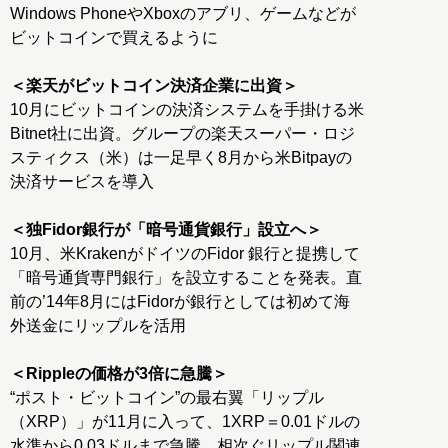
Windows PhoneやXboxのアブリ、ゲームなどが
ビットコインで買えるように
＜楽天がビットコイン決済企業に出資＞
10月にビットコインの決済システムを手掛ける米
Bitnet社に出資。グループの楽天スーパー・ロジ
スティクス（米）は一足早く8月から米Bitpayの
決済サービスを導入
＜独Fidor銀行が「暗号通貨銀行」設立へ＞
10月、米KrakenがドイツのFidor 銀行と提携して
「暗号通貨専門銀行」を設立することを発表。直
前の’14年8月にはFidorが銀行としては初めて海
外送金にリップルを活用
＜Rippleの価格が3倍に急騰＞
“ポスト・ビットコイン”の最右翼「リップル
（XRP）」が11月に入って、1XRP＝0.01ドルの
水準から0.03ドルまで急騰。相次ぐリップル関連