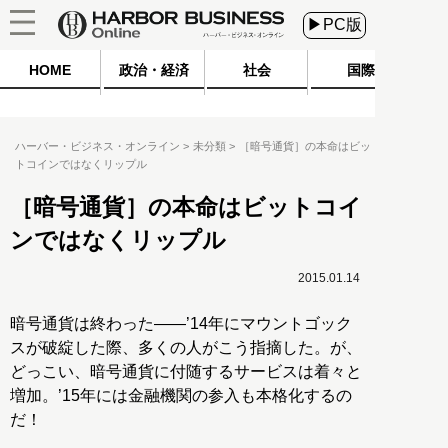
▶PC版
HOME
政治・経済
社会
国際
ハーバー・ビジネス・オンライン
未分類
［暗号通貨］の本命はビッ
トコインではなくリップル
［暗号通貨］の本命はビットコイ
ンではなくリップル
2015.01.14
暗号通貨は終わった――’14年にマウントゴック
スが破綻した際、多くの人がこう指摘した。が、
どっこい、暗号通貨に付随するサービスは着々と
増加。’15年には金融機関の参入も本格化するの
だ！