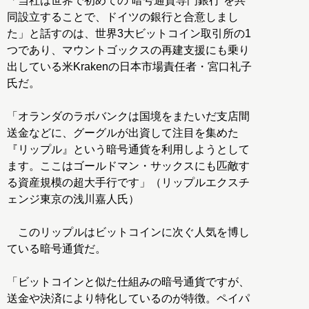
「当社は世界で初めての“暗号通貨専門銀行”を共
同設立することで、ドイツの銀行と合意しまし
た」と話すのは、世界3大ビットコイン取引所の1
つであり、マウントゴックスの再建支援にも乗り
出している米Krakenの日本市場責任者・宮口礼子
氏だ。
「オランダのラボバンクは国境をまたいだ支店間
送金などに、グーグルが出資して注目を集めた
『リップル』という暗号通貨を利用しようとして
ます。ここはゴールドマン・サックスにも匹敵す
る資産規模の超大手行です」（リップルエクスチ
ェンジ東京の浅川嘉人氏）
このリップルはビットコインに次ぐ人気を博し
ている暗号通貨だ。
「ビットコインと似た仕組みの暗号通貨ですが、
送金や決済により特化しているのが特徴。ペイパ