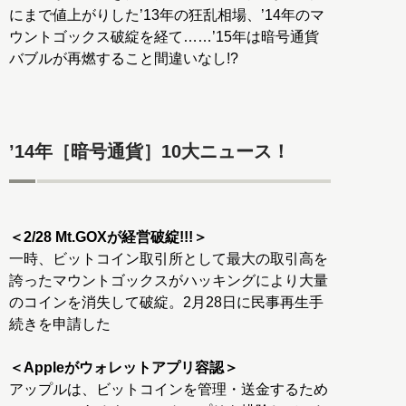
にまで値上がりした’13年の狂乱相場、’14年のマ
ウントゴックス破綻を経て……’15年は暗号通貨
バブルが再燃すること間違いなし!?
’14年［暗号通貨］10大ニュース！
＜2/28 Mt.GOXが経営破綻!!!＞
一時、ビットコイン取引所として最大の取引高を
誇ったマウントゴックスがハッキングにより大量
のコインを消失して破綻。2月28日に民事再生手
続きを申請した
＜Appleがウォレットアプリ容認＞
アップルは、ビットコインを管理・送金するため