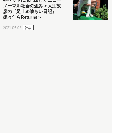
やペットに現れ出したニュー
ノーマル社会の歪み＜入江敦
彦の『足止め喰らい日記』
嫌々乍らReturns＞
社会
2021.05.02
入江敦彦
「ケーキの出前」に「高級ブ
ランドのサブスク」も――コ
ロナ禍のなか「進化」する百
貨店
政治・経済
2021.05.02
都市商業研究所
「高度外国人材」という言葉
に潜む欺瞞と、日本が搾取し
依存する圧倒的多数の外国人
労働者の実像とは？