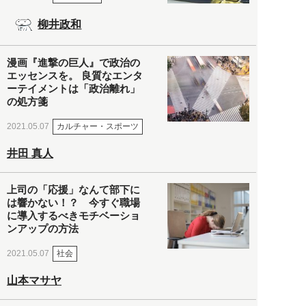
柳井政和
漫画『進撃の巨人』で政治の
エッセンスを。 良質なエンタ
ーテイメントは「政治離れ」
の処方箋
カルチャー・スポーツ
2021.05.07
井田 真人
上司の「応援」なんて部下に
は響かない！？ 今すぐ職場
に導入するべきモチベーショ
ンアップの方法
社会
2021.05.07
山本マサヤ