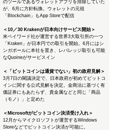
のツールであるウォレットアプリを排除していた
が、6月に方針転換。ウォレットの元祖
「Blockchain」もApp Storeで配信
＜10／30 Krakenが日本向けサービス開始＞
米ペイワード社が運営する世界3大取引所の一つ
「Kraken」が日本円での取引を開始。6月にはシ
ンガポールに本社を置き、レバレッジ取引も可能
なQuoineがサービスイン
＜「ビットコインは通貨でない」初の政府見解＞
3月7日の閣議決定で、日本政府が初めてビットコ
インに関する公式見解を決定。金商法に基づく有
価証券にもあたらず、貴金属などと同じ「商品
（モノ）」と定めた
＜Microsoftがビットコイン決済受け入れ＞
12月からマイクロソフトが運営するWindows
Storeなどでビットコイン決済が可能に。