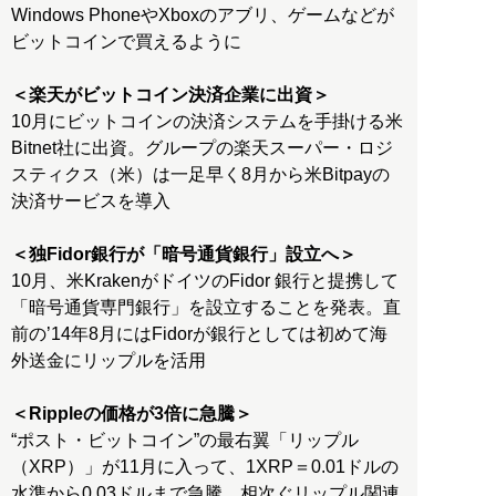
Windows PhoneやXboxのアブリ、ゲームなどが
ビットコインで買えるように
＜楽天がビットコイン決済企業に出資＞
10月にビットコインの決済システムを手掛ける米
Bitnet社に出資。グループの楽天スーパー・ロジ
スティクス（米）は一足早く8月から米Bitpayの
決済サービスを導入
＜独Fidor銀行が「暗号通貨銀行」設立へ＞
10月、米KrakenがドイツのFidor 銀行と提携して
「暗号通貨専門銀行」を設立することを発表。直
前の’14年8月にはFidorが銀行としては初めて海
外送金にリップルを活用
＜Rippleの価格が3倍に急騰＞
“ポスト・ビットコイン”の最右翼「リップル
（XRP）」が11月に入って、1XRP＝0.01ドルの
水準から0.03ドルまで急騰。相次ぐリップル関連