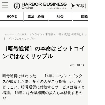
▶PC版
HOME
政治・経済
社会
国際
ハーバー・ビジネス・オンライン
未分類
［暗号通貨］の本命はビッ
トコインではなくリップル
［暗号通貨］の本命はビットコイ
ンではなくリップル
2015.01.14
暗号通貨は終わった――’14年にマウントゴック
スが破綻した際、多くの人がこう指摘した。が、
どっこい、暗号通貨に付随するサービスは着々と
増加。’15年には金融機関の参入も本格化するの
だ！