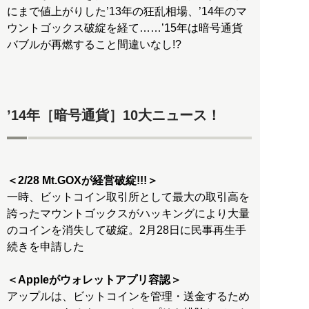
にまで値上がりした’13年の狂乱相場、’14年のマ
ウントゴックス破綻を経て……’15年は暗号通貨
バブルが再燃すること間違いなし!?
’14年［暗号通貨］10大ニュース！
＜2/28 Mt.GOXが経営破綻!!!＞
一時、ビットコイン取引所として最大の取引高を
誇ったマウントゴックスがハッキングにより大量
のコインを消失して破綻。2月28日に民事再生手
続きを申請した
＜Appleがウォレットアプリ容認＞
アップルは、ビットコインを管理・送金するため