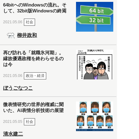
64bitへのWindowsの流れ。そ
して、32bit版Windowsの終焉
社会
2021.05.06
柳井政和
再び訪れる「就職氷河期」。
縁故優遇政権を終わらせるの
は今
政治・経済
2021.05.06
ぼうごなつこ
微表情研究の世界的権威に聞
いた、AI表情分析技術の展望
社会
2021.05.05
清水建二