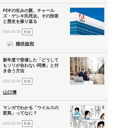
PDFの生みの親、チャール
ズ・ゲシキ氏死去。その技術
と歴史を振り返る
社会
2021.05.05
柳井政和
新年度で登場した「どうして
もソリが合わない同僚」と付
き合う方法
社会
2021.05.04
山口博
マンガでわかる「ウイルスの
変異」ってなに？
社会
2021.05.04