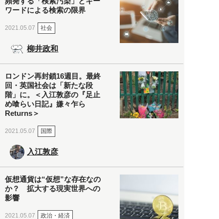
頻発する「検索汚染」とキー
ワードによる検索の限界
社会
2021.05.07
柳井政和
ロンドン再封鎖16週目。最終
回・英国社会は「新たな段
階」に。＜入江敦彦の『足止
め喰らい日記』嫌々乍ら
Returns＞
国際
2021.05.07
入江敦彦
仮想通貨は“仮想”な存在なの
か？ 拡大する現実世界への
影響
政治・経済
2021.05.07