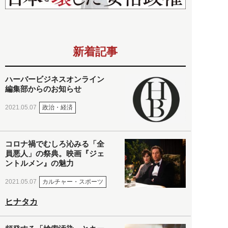
新着記事
ハーバービジネスオンライン
編集部からのお知らせ
政治・経済
2021.05.07
コロナ禍でむしろ沁みる「全
員悪人」の祭典。映画『ジェ
ントルメン』の魅力
カルチャー・スポーツ
2021.05.07
ヒナタカ