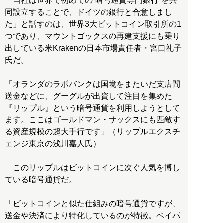
「当社は世界で初めての“暗号通貨専門銀行”を共
同設立することで、ドイツの銀行と合意しまし
た」と話すのは、世界3大ビットコイン取引所の1
つであり、マウントゴックスの再建支援にも乗り
出している米Krakenの日本市場責任者・宮口礼子
氏だ。
「オランダのラボバンクは国境をまたいだ支店間
送金などに、グーグルが出資して注目を集めた
『リップル』という暗号通貨を利用しようとして
ます。ここはゴールドマン・サックスにも匹敵す
る資産規模の超大手行です」（リップルエクスチ
ェンジ東京の浅川嘉人氏）
このリップルはビットコインに次ぐ人気を博し
ている暗号通貨だ。
「ビットコインと似た仕組みの暗号通貨ですが、
送金や決済により特化しているのが特徴。ペイパ