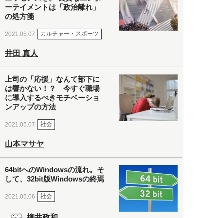
ーテイメントは「政治離れ」
の処方箋
カルチャー・スポーツ
2021.05.07
井田 真人
上司の「応援」なんて部下に
は響かない！？ 今すぐ職場
に導入するべきモチベーショ
ンアップの方法
社会
2021.05.07
山本マサヤ
64bitへのWindowsの流れ。そ
して、32bit版Windowsの終焉
社会
2021.05.06
柳井政和