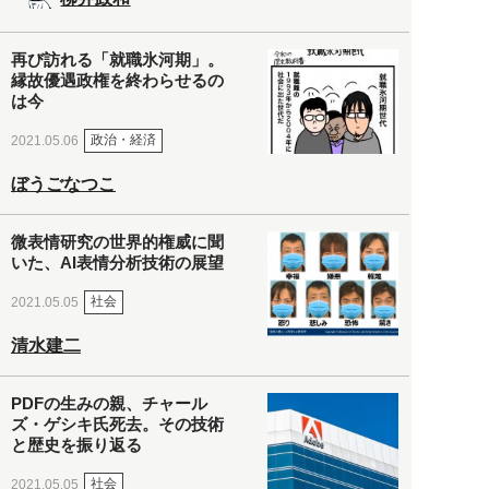
再び訪れる「就職氷河期」。
縁故優遇政権を終わらせるの
は今
政治・経済
2021.05.06
ぼうごなつこ
微表情研究の世界的権威に聞
いた、AI表情分析技術の展望
社会
2021.05.05
清水建二
PDFの生みの親、チャール
ズ・ゲシキ氏死去。その技術
と歴史を振り返る
社会
2021.05.05