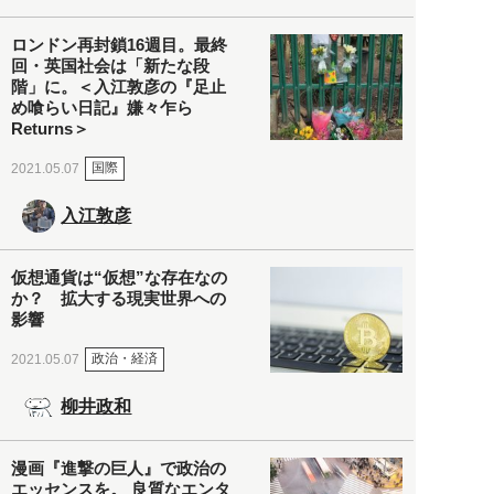
ロンドン再封鎖16週目。最終
回・英国社会は「新たな段
階」に。＜入江敦彦の『足止
め喰らい日記』嫌々乍ら
Returns＞
国際
2021.05.07
入江敦彦
仮想通貨は“仮想”な存在なの
か？ 拡大する現実世界への
影響
政治・経済
2021.05.07
柳井政和
漫画『進撃の巨人』で政治の
エッセンスを。 良質なエンタ