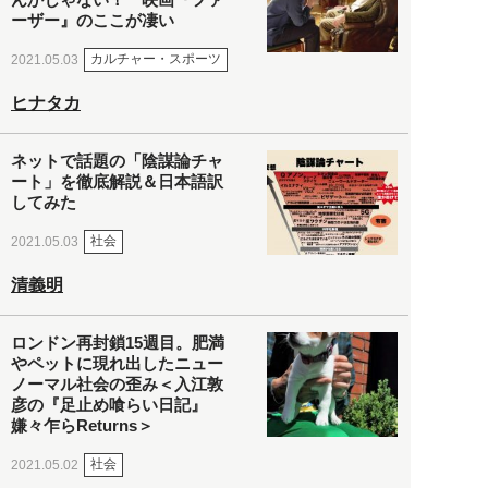
ーザー』のここが凄い
カルチャー・スポーツ
2021.05.03
ヒナタカ
ネットで話題の「陰謀論チャ
ート」を徹底解説＆日本語訳
してみた
社会
2021.05.03
清義明
ロンドン再封鎖15週目。肥満
やペットに現れ出したニュー
ノーマル社会の歪み＜入江敦
彦の『足止め喰らい日記』
嫌々乍らReturns＞
社会
2021.05.02