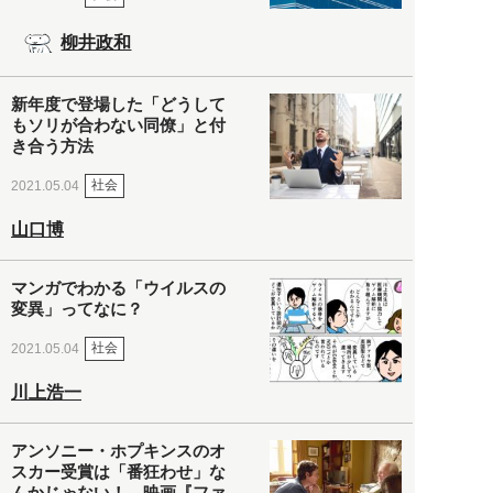
柳井政和
新年度で登場した「どうして
もソリが合わない同僚」と付
き合う方法
社会
2021.05.04
山口博
マンガでわかる「ウイルスの
変異」ってなに？
社会
2021.05.04
川上浩一
アンソニー・ホプキンスのオ
スカー受賞は「番狂わせ」な
んかじゃない！ 映画『ファ