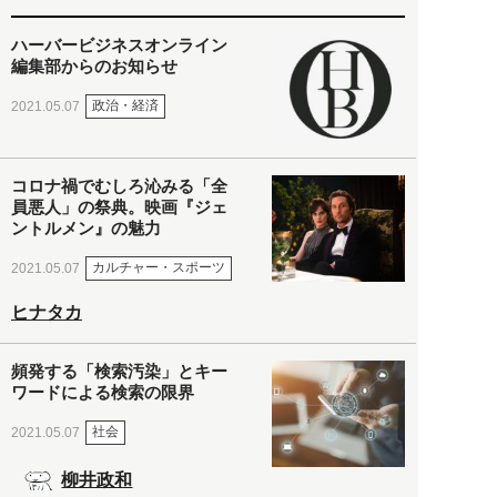
ハーバービジネスオンライン
編集部からのお知らせ
政治・経済
2021.05.07
コロナ禍でむしろ沁みる「全
員悪人」の祭典。映画『ジェ
ントルメン』の魅力
カルチャー・スポーツ
2021.05.07
ヒナタカ
頻発する「検索汚染」とキー
ワードによる検索の限界
社会
2021.05.07
柳井政和