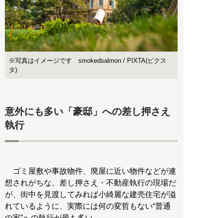
※写真はイメージです smokedsalmon / PIXTA(ピクス
タ)
意外にも多い「豪邸」への差し押さえ
執行
ゴミ屋敷や事故物件、廃屋に近い物件などが連
想されがちな、差し押さえ・不動産執行の現場だ
が、街中を見渡してみれば小綺麗な建売住宅が溢
れているように、実際には何の変哲もない“普通
の家”への執行が最も多い。