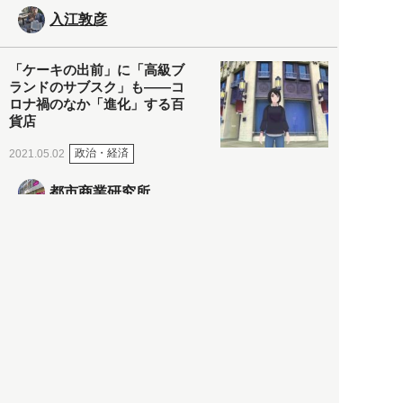
入江敦彦
「ケーキの出前」に「高級ブ
ランドのサブスク」も――コ
ロナ禍のなか「進化」する百
貨店
政治・経済
2021.05.02
都市商業研究所
「高度外国人材」という言葉
に潜む欺瞞と、日本が搾取し
依存する圧倒的多数の外国人
労働者の実像とは？
社会
2021.05.01
月刊日本